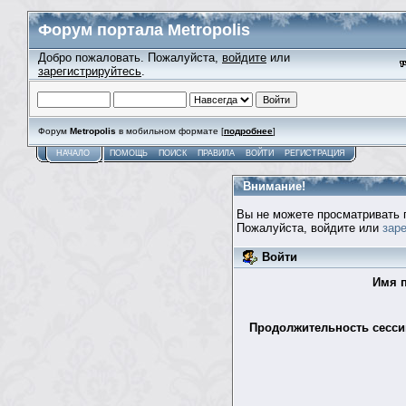
Форум портала Metropolis
Добро пожаловать. Пожалуйста,
войдите
или
зарегистрируйтесь
.
Форум
Metropolis
в мобильном формате [
подробнее
]
НАЧАЛО
ПОМОЩЬ
ПОИСК
ПРАВИЛА
ВОЙТИ
РЕГИСТРАЦИЯ
Внимание!
Вы не можете просматривать 
Пожалуйста, войдите или
зар
Войти
Имя п
Продолжительность сессии