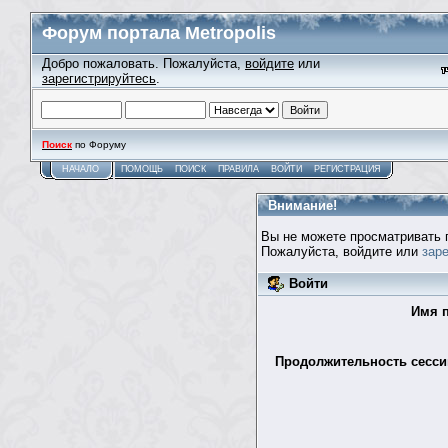
Форум портала Metropolis
Добро пожаловать. Пожалуйста,
войдите
или
зарегистрируйтесь
.
Поиск
по Форуму
НАЧАЛО
ПОМОЩЬ
ПОИСК
ПРАВИЛА
ВОЙТИ
РЕГИСТРАЦИЯ
Внимание!
Вы не можете просматривать 
Пожалуйста, войдите или
зар
Войти
Имя п
Продолжительность сессии