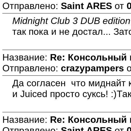
Отправлено:
Saint ARES
от
Midnight Club 3 DUB edition
так пока и не достал... За
Название:
Re: Консольный
Отправлено:
crazypampers
Да согласен что миднайт к
и Juiced просто суксь! :)Т
Название:
Re: Консольный
Отправлено:
Saint ARES
от