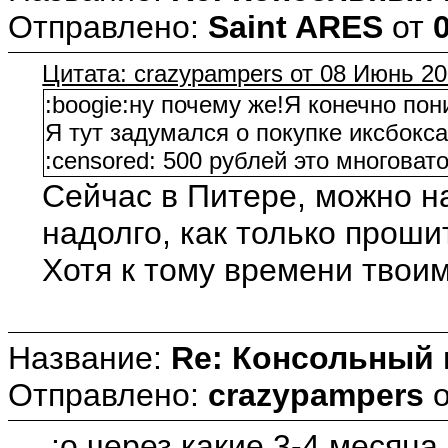
Отправлено:
Saint ARES
от
Цитата: crazypampers от 08 Июнь 20
:boogie:ну почему же!Я конечно пон
Я тут задумался о покупке иксбокса
:censored: 500 рублей это многоват
Сейчас в Питере, можно 
надолго, как только проши
Хотя к тому времени твои
Название:
Re: Консольный
Отправлено:
crazypampers
:o через какие 3-4 месяца 