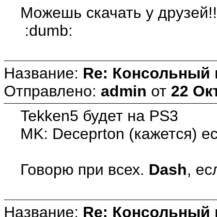
Можешь скачать у друзей!!
:dumb:
Название:
Re: Консольный
Отправлено:
admin
от
22 Ок
Tekken5 будет на PS3
MK: Deceprton (кажется) е
Говорю при всех.
Dash
, е
Название:
Re: Консольный