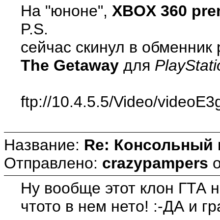
На "юноне",
XBOX 360 pr
P.S.
сейчас скинул в обменник
The Getaway
для
PlayStati
ftp://10.4.5.5/Video/videoE
Название:
Re: Консольный
Отправлено:
crazypampers
Ну вообще этот клон ГТА н
чтото в нем нето! :-ДА и г