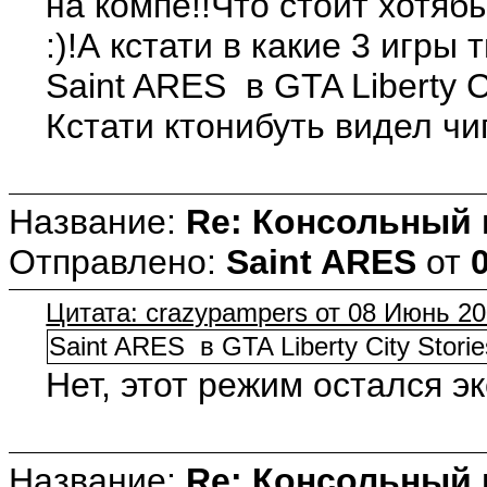
на компе!!Что стоит хотябы
:)!А кстати в какие 3 игры
Saint ARES в GTA Liberty C
Кстати ктонибуть видел ч
Название:
Re: Консольный
Отправлено:
Saint ARES
от
Цитата: crazypampers от 08 Июнь 20
Saint ARES в GTA Liberty City Stori
Нет, этот режим остался 
Название:
Re: Консольный