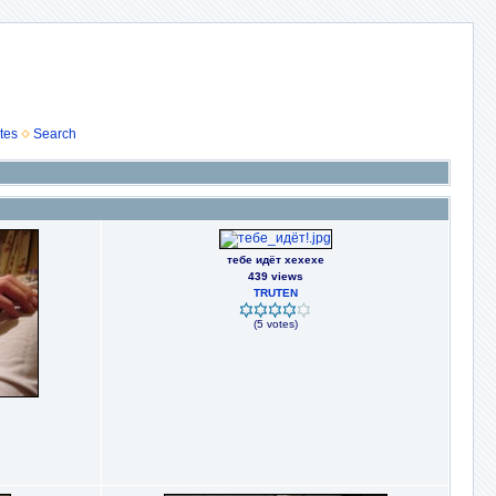
tes
Search
тебе идёт хехехе
439 views
TRUTEN
(5 votes)