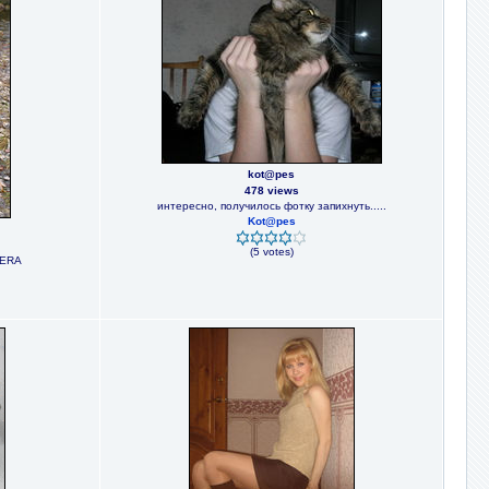
kot@pes
478 views
интересно, получилось фотку запихнуть.....
Kot@pes
(5 votes)
MERA