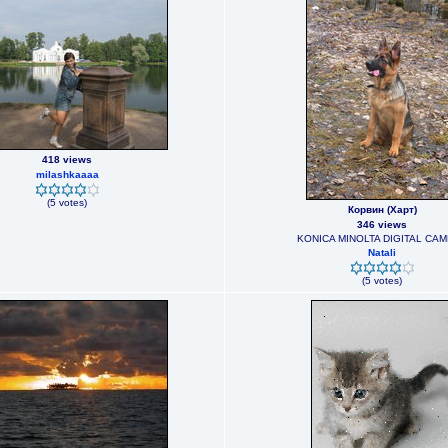
418 views
milashkaaaa
(5 votes)
Корвин (Харт)
346 views
KONICA MINOLTA DIGITAL CA
Natali
(5 votes)