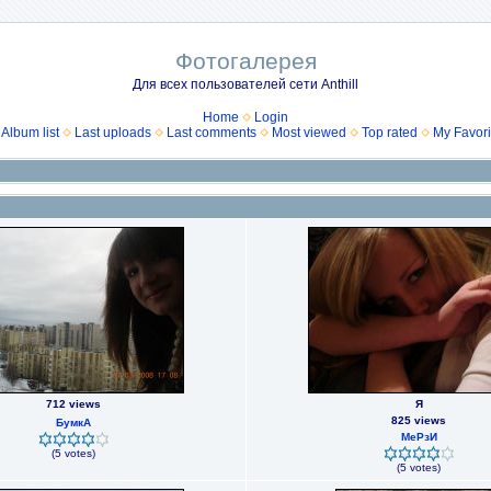
Фотогалерея
Для всех пользователей сети Anthill
Home
Login
Album list
Last uploads
Last comments
Most viewed
Top rated
My Favori
712 views
Я
825 views
БумкА
МеРзИ
(5 votes)
(5 votes)