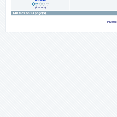
ALEKSA
(6 votes)
148 files on 13 page(s)
Powered