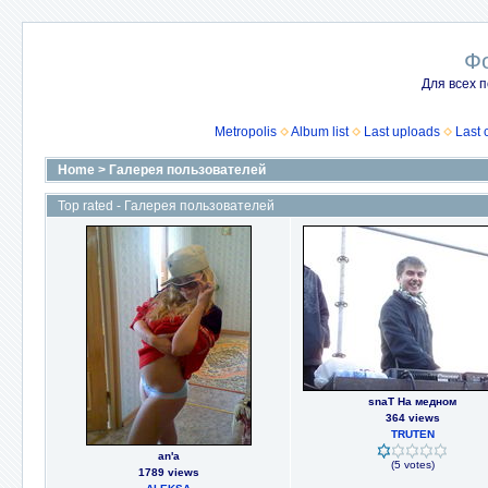
Ф
Для всех п
Metropolis
Album list
Last uploads
Last
Home
>
Галерея пользователей
Top rated - Галерея пользователей
snaT На медном
364 views
TRUTEN
an'a
(5 votes)
1789 views