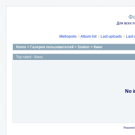
Ф
Для всех п
Metropolis
Album list
Last uploads
Last
Home
>
Галерея пользователей
>
Snaker
>
Кино
Top rated - Кино
No i
Powered