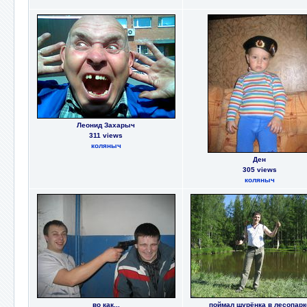
Леонид Захарыч
311 views
коляныч
Ден
305 views
коляныч
во как...
поймал щурёнка в лесопарк