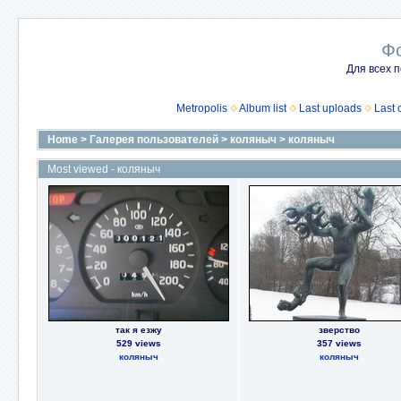
Ф
Для всех п
Metropolis
Album list
Last uploads
Last
Home
>
Галерея пользователей
>
коляныч
>
коляныч
Most viewed - коляныч
так я езжу
зверство
529 views
357 views
коляныч
коляныч