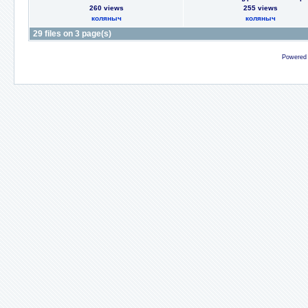
260 views
255 views
коляныч
коляныч
29 files on 3 page(s)
Powered