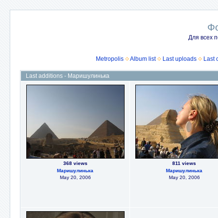
Ф
Для всех п
Metropolis
Album list
Last uploads
Last
Last additions - Маришулинька
368 views
811 views
Маришулинька
Маришулинька
May 20, 2006
May 20, 2006