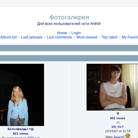
Фотогалерея
Для всех пользователей сети Anthill
Home
Login
Album list
Last uploads
Last comments
Most viewed
Top rated
My Favori
Я
451 views
=)
SN_KeY
Бателфилдь! =)))
12/15/07 at 11:53
821 views
Skipi
: БыдлО
Да енто ваще хз ХТО ! =)