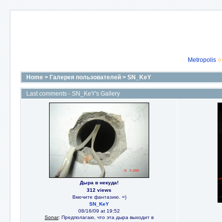
Metropolis
Home
>
Галерея пользователей
>
SN_KeY
Last comments - SN_KeY's Gallery
Дыра в некуда!
312 views
Вкючите фантазию. =)
SN_KeY
08/16/09 at 19:52
Sonar
: Предполагаю, что эта дыра выходит в