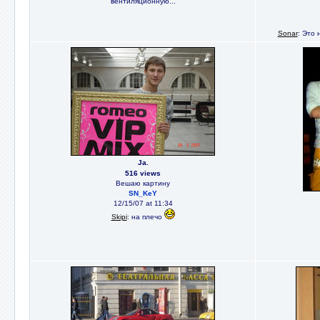
вентиляционную...
Sonar
: Это 
Ja.
516 views
Вешаю картину
SN_KeY
12/15/07 at 11:34
Skipi
: на плечо