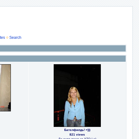
tes
Search
Бателфилдь! =)))
821 views
Да енто ваще хз ХТО ! =)