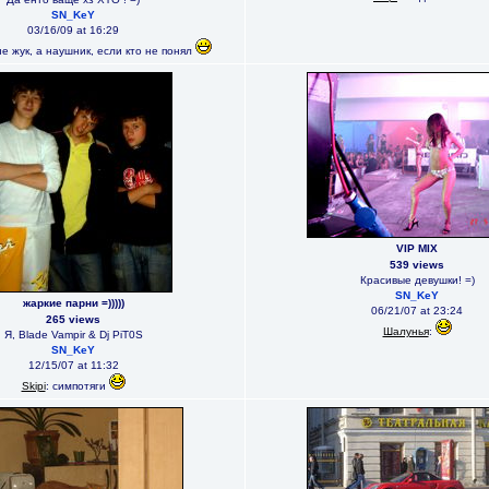
SN_KeY
03/16/09 at 16:29
не жук, а наушник, если кто не понял
VIP MIX
539 views
Красивые девушки! =)
SN_KeY
жаркие парни =)))))
06/21/07 at 23:24
265 views
Шалунья
:
Я, Blade Vampir & Dj PiT0S
SN_KeY
12/15/07 at 11:32
Skipi
: симпотяги