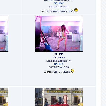
SN_KeY
12/15/07 at 11:51
Skipi
: че за жук из уха лезит?
VIP MIX
539 views
Красивые девушки! =)
SN_KeY
06/21/07 at 15:58
DJ Pitos
: уф.........Жара