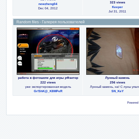
323 views
newzheng04
Keeper
Dec 04, 2012
Jul 31, 2011
Random files - Галерея пользователей
работа в фотошопе для игры рФактор
Лунный камень
222 views
256 views
уже экспортированная модель
Лунный камень, на! С луны упаль
Gr!ShK@_K8MPeR
SN_KeY
Powered