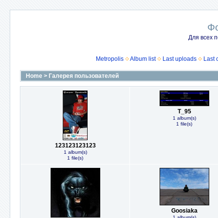
Ф
Для всех п
Metropolis
Album list
Last uploads
Last
Home
>
Галерея пользователей
T_95
1 album(s)
1 file(s)
123123123123
1 album(s)
1 file(s)
Goosiaka
1 album(s)