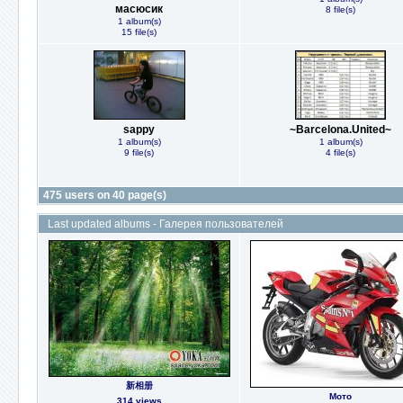
масюсик
8 file(s)
1 album(s)
15 file(s)
sappy
~Barcelona.United~
1 album(s)
1 album(s)
9 file(s)
4 file(s)
475 users on 40 page(s)
Last updated albums - Галерея пользователей
新相册
Мото
314 views