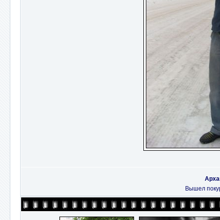
Арха
Вышел покури