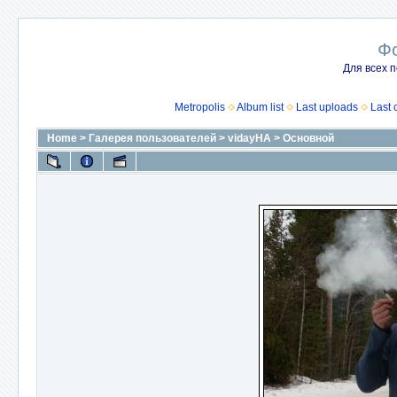
Ф
Для всех п
Metropolis
Album list
Last uploads
Last
Home
>
Галерея пользователей
>
vidayHA
>
Основной