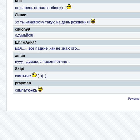
knill
не парень не как вообще=)...
Ляпис
Ух ты какая!хочу такую на день рождения!
ciklon99
одумайся!
Ш@мАнК@
мдя.......все падкие ,как не знаю кто...
xman
нууу... думаю, с пивом потянет.
Skipi
слятькие
( .)(. )
prayman
симпатюжка
Powered