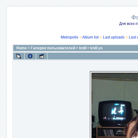
Ф
Для всех п
Metropolis
Album list
Last uploads
Last
Home
>
Галерея пользователей
>
knill
>
knill yo