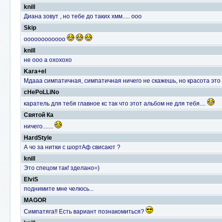
knill
Диана зовут , но тебе до таких хмм..... ооо
Skip
оооооооооооо
knill
не ооо а охохохо
Kara+el
Мдааа симпатичная, симпатичная ничего не скажешь, но красота это
cHePoLLiNo
каратель для тебя главное кс так что этот альбом не для тебя....
Святой Ка
ничего.......
HardStyle
А чо за нитки с шортАф свисают ?
knill
Это спецом так! зделано=)
ElviS
поднимите мне челюсь...
MAGOR
Симпатяга!! Есть вариант познакомиться?