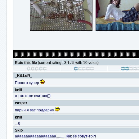
Rate this file
(current rating : 3.1 / 5 with 10 votes)
_KiLLeR_
Просто супер
knill
я так тоже считаю)))
casper
парни я вас поддержу
knill
...))
Skip
ааааааааааааааааааа...........как ее зовут-то?!