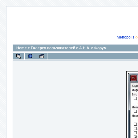
Metropolis
Home
>
Галерея пользователей
>
А.Н.А.
>
Форум