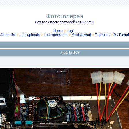
Фотогалерея
Для всех пользователей сети Anthill
Home
Login
Album list
Last uploads
Last comments
Most viewed
Top rated
My Favori
FILE 17/107