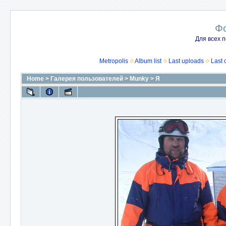
Ф
Для всех п
Metropolis
Album list
Last uploads
Last
Home
>
Галерея пользователей
>
Munky
>
Я