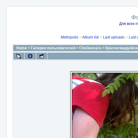
Ф
Для всех п
Metropolis
Album list
Last uploads
Last
Home
>
Галерея пользователей
>
CheGuevara
>
Красногвардейск