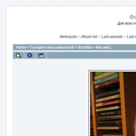
Ф
Для всех п
Metropolis
Album list
Last uploads
Last
Home
>
Галерея пользователей
>
Afrodita
>
Кис-кис)