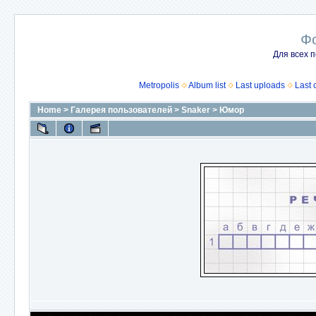
Ф
Для всех п
Metropolis
Album list
Last uploads
Last
Home
>
Галерея пользователей
>
Snaker
>
Юмор