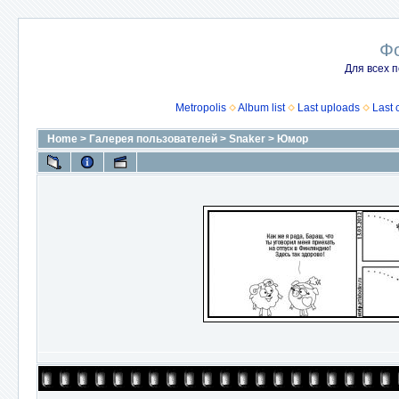
Ф
Для всех п
Metropolis
Album list
Last uploads
Last
Home
>
Галерея пользователей
>
Snaker
>
Юмор