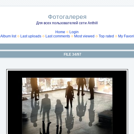
Фотогалерея
Для всех пользователей сети Anthill
Home
Login
Album list
Last uploads
Last comments
Most viewed
Top rated
My Favori
FILE 34/97