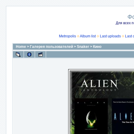
Ф
Для всех п
Metropolis
Album list
Last uploads
Last
Home
>
Галерея пользователей
>
Snaker
>
Кино