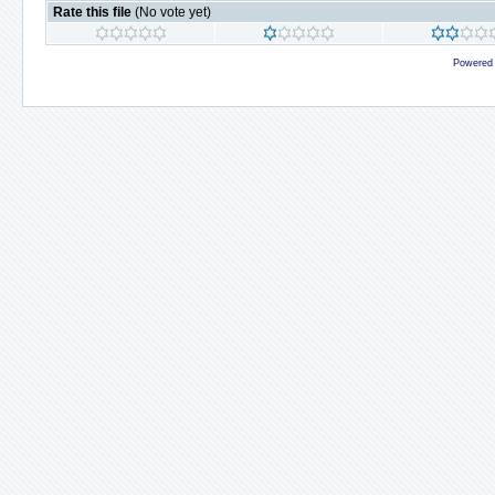
Rate this file
(No vote yet)
Powered