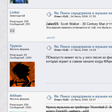
Linker
Re: Поиск саундтреков и музыки из
Завсегдатай
Ответ #141 :
04 Июль 2008, 07:55
Репутация: 209
2
alexSS
: Scott Walker - 30 Century Man
[
FT
Сообщений: 255
Эта версия немного отличается от той, что была в
alexSS
Трумэн
Re: Поиск саундтреков и музыки из
Житель форума
Ответ #142 :
17 Июль 2008, 14:28
Репутация: 52
ПОжалусто может есть у кого песня из ф
Сообщений: 1354
которая играет в самом начале когда МАр
Arkham
Re: Поиск саундтреков и музыки из
Житель форума
Ответ #143 :
18 Июль 2008, 04:57
Репутация: 354
Нужна музычка из трейлера "Хеллбой 2: Зо
Сообщений: 2591
через TrackID, нифига.. =((((