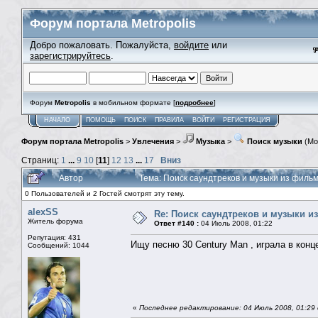
Форум портала Metropolis
Добро пожаловать. Пожалуйста,
войдите
или
зарегистрируйтесь
.
Форум
Metropolis
в мобильном формате [
подробнее
]
НАЧАЛО
ПОМОЩЬ
ПОИСК
ПРАВИЛА
ВОЙТИ
РЕГИСТРАЦИЯ
Форум портала Metropolis
>
Увлечения
>
Музыка
>
Поиск музыки
(Мо
Страниц:
1
...
9
10
[
11
]
12
13
...
17
Вниз
Автор
Тема: Поиск саундтреков и музыки из фильмо
0 Пользователей и 2 Гостей смотрят эту тему.
alexSS
Re: Поиск саундтреков и музыки из
Житель форума
Ответ #140 :
04 Июль 2008, 01:22
Репутация: 431
Ищу песню 30 Century Man , играла в кон
Сообщений: 1044
«
Последнее редактирование: 04 Июль 2008, 01:29 