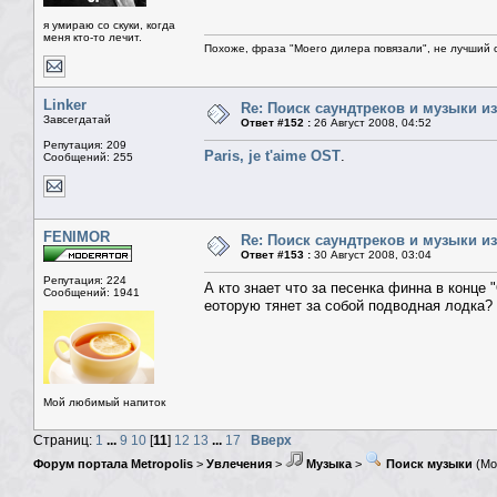
я умираю со скуки, когда
меня кто-то лечит.
Похоже, фраза "Моего дилера повязали", не лучший о
Linker
Re: Поиск саундтреков и музыки из
Завсегдатай
Ответ #152 :
26 Август 2008, 04:52
Репутация: 209
Paris, je t'aime OST
.
Сообщений: 255
FENIMOR
Re: Поиск саундтреков и музыки из
Ответ #153 :
30 Август 2008, 03:04
Репутация: 224
А кто знает что за песенка финна в конце
Сообщений: 1941
еоторую тянет за собой подводная лодка?
Мой любимый напиток
Страниц:
1
...
9
10
[
11
]
12
13
...
17
Вверх
Форум портала Metropolis
>
Увлечения
>
Музыка
>
Поиск музыки
(Мо