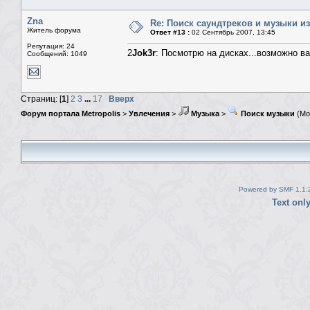
Zna
Re: Поиск саундтреков и музыки из
Житель форума
Ответ #13 :
02 Сентябрь 2007, 13:45
Репутация: 24
2
Jok3r
: Посмотрю на дисках...возможно вал
Сообщений: 1049
Страниц: [
1
]
2
3
...
17
Вверх
Форум портала Metropolis
>
Увлечения
>
Музыка
>
Поиск музыки
(Мо
Powered by SMF 1.1.
Text onl