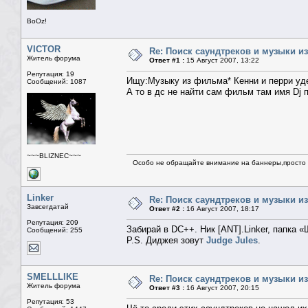
BoOz!
VICTOR
Re: Поиск саундтреков и музыки из
Житель форума
Ответ #1 :
15 Август 2007, 13:22
Репутация: 19
Ищу:Музыку из фильма* Кенни и перри уд
Сообщений: 1087
А то в дс не найти сам фильм там имя Dj 
~~~BLIZNEC~~~
Особо не обращайте внимание на баннеры,просто н
Linker
Re: Поиск саундтреков и музыки из
Завсегдатай
Ответ #2 :
16 Август 2007, 18:17
Репутация: 209
Забирай в DC++. Ник [ANT].Linker, папка «
Сообщений: 255
P.S. Диджея зовут
Judge Jules
.
SMELLLIKE
Re: Поиск саундтреков и музыки из
Житель форума
Ответ #3 :
16 Август 2007, 20:15
Репутация: 53