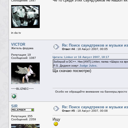
Чё то среди этих саундтреков не нашол их
Сообщений: 1447
in da tv
VICTOR
Re: Поиск саундтреков и музыки из
Житель форума
Ответ #4 :
18 Август 2007, 00:05
Репутация: 19
Цитата: Linker от 16 Август 2007, 18:17
Сообщений: 1087
Забирай в DC++. Ник [ANT].Linker, папка «Шара на вр
P.S. Диджея зовут
Judge Jules
.
Ща скачаю посмотрю)
~~~BLIZNEC~~~
Особо не обращайте внимание на баннеры,просто н
SIR
Re: Поиск саундтреков и музыки из
Ответ #5 :
18 Август 2007, 00:08
Репутация: 355
Ищу
Сообщений: 2359