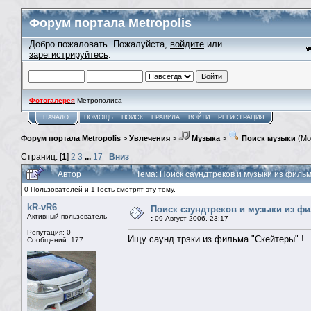
Форум портала Metropolis
Добро пожаловать. Пожалуйста,
войдите
или
зарегистрируйтесь
.
Фотогалерея
Метрополиса
НАЧАЛО
ПОМОЩЬ
ПОИСК
ПРАВИЛА
ВОЙТИ
РЕГИСТРАЦИЯ
Форум портала Metropolis
>
Увлечения
>
Музыка
>
Поиск музыки
(Мо
Страниц: [
1
]
2
3
...
17
Вниз
Автор
Тема: Поиск саундтреков и музыки из фильмо
0 Пользователей и 1 Гость смотрят эту тему.
kR-vR6
Поиск саундтреков и музыки из фил
Активный пользователь
:
09 Август 2006, 23:17
Репутация: 0
Ищу саунд трэки из фильма "Скейтеры" !
Сообщений: 177