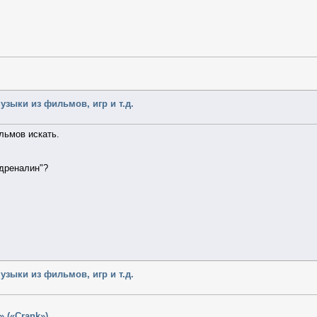
узыки из фильмов, игр и т.д.
льмов искать.
Адреналин"?
узыки из фильмов, игр и т.д.
 («Crank»)
.