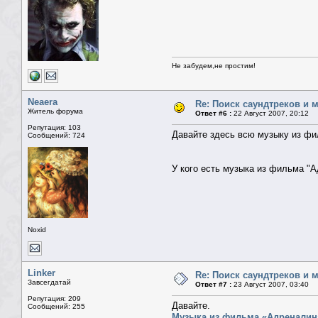
Не забудем,не простим!
Neaera
Re: Поиск саундтреков и м
Житель форума
Ответ #6 :
22 Август 2007, 20:12
Репутация: 103
Давайте здесь всю музыку из фи
Сообщений: 724
У кого есть музыка из фильма "
Noxid
Linker
Re: Поиск саундтреков и м
Завсегдатай
Ответ #7 :
23 Август 2007, 03:40
Репутация: 209
Давайте.
Сообщений: 255
Музыка из фильма «Адреналин»