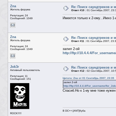
Zna
Re: Поиск саундтреков и м
Житель форума
Ответ #10 :
01 Сентябрь 2007, 23:
Репутация: 24
Имеется только к 2-ому...Имхо 1-
Сообщений: 1049
Zna
Re: Поиск саундтреков и м
Житель форума
Ответ #11 :
01 Сентябрь 2007, 23:
Репутация: 24
залил 2-ой
Сообщений: 1049
http://ftp://10.4.4.4/For_username
Jok3r
Re: Поиск саундтреков и м
Активный пользователь
Ответ #12 :
02 Сентябрь 2007, 10:
Репутация: 11
Цитата: Zna от 01 Сентябрь 2007, 23:35
Сообщений: 151
залил 2-ой
http://ftp://10.4.4.4/For_username/for_Jok
Спасиб.Но к 1-иу мне тоже нужен
В DC++:[ANT]Куба
ROCK!!!!!