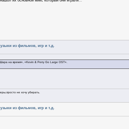
 нашол их основной микс который они играли...
узыки из фильмов, игр и т.д.
 «Шара на время», «Kevin & Perry Go Large OST».
ры,просто не хочу убирать.
узыки из фильмов, игр и т.д.