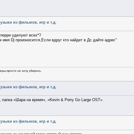
узыки из фильмов, игр и т.д.
перри уделуют всех*?
м имя Dj произносится,Если вдруг кто найдет в Дс дайте адрес"
ры,просто не хочу убирать.
узыки из фильмов, игр и т.д.
, папка «Шара на время», «Kevin & Perry Go Large OST».
узыки из фильмов, игр и т.д.