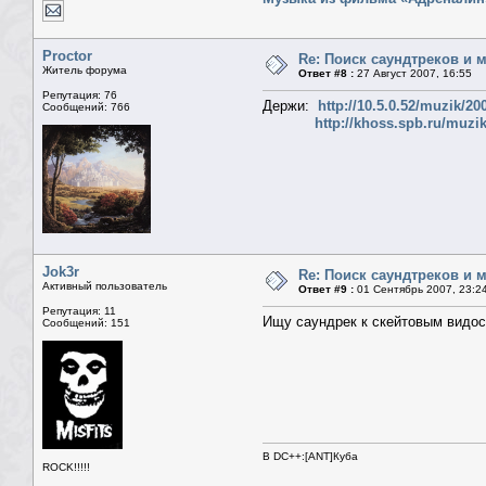
Proctor
Re: Поиск саундтреков и м
Житель форума
Ответ #8 :
27 Август 2007, 16:55
Репутация: 76
Держи:
http://10.5.0.52/muzik
Сообщений: 766
http://khoss.spb.ru/mu
Jok3r
Re: Поиск саундтреков и м
Активный пользователь
Ответ #9 :
01 Сентябрь 2007, 23:2
Репутация: 11
Ищу саундрек к скейтовым видоса
Сообщений: 151
В DC++:[ANT]Куба
ROCK!!!!!