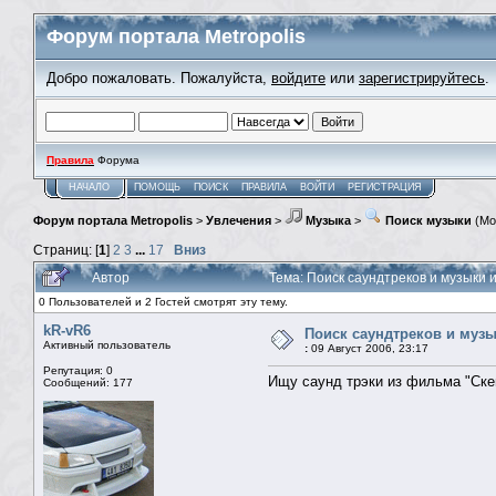
Форум портала Metropolis
Добро пожаловать. Пожалуйста,
войдите
или
зарегистрируйтесь
.
Правила
Форума
НАЧАЛО
ПОМОЩЬ
ПОИСК
ПРАВИЛА
ВОЙТИ
РЕГИСТРАЦИЯ
Форум портала Metropolis
>
Увлечения
>
Музыка
>
Поиск музыки
(Мо
Страниц: [
1
]
2
3
...
17
Вниз
Автор
Тема: Поиск саундтреков и музыки и
0 Пользователей и 2 Гостей смотрят эту тему.
kR-vR6
Поиск саундтреков и музык
Активный пользователь
:
09 Август 2006, 23:17
Репутация: 0
Ищу саунд трэки из фильма "Ске
Сообщений: 177