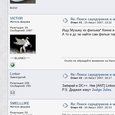
BoOz!
VICTOR
Re: Поиск саундтреков и м
Житель форума
Ответ #1 :
15 Август 2007, 13:22
Репутация: 19
Ищу:Музыку из фильма* Кенни и 
Сообщений: 1087
А то в дс не найти сам фильм та
~~~BLIZNEC~~~
Особо не обращайте внимание на банне
Linker
Re: Поиск саундтреков и м
Завсегдатай
Ответ #2 :
16 Август 2007, 18:17
Репутация: 209
Забирай в DC++. Ник [ANT].Linker
Сообщений: 255
P.S. Диджея зовут
Judge Jules
.
SMELLLIKE
Re: Поиск саундтреков и м
Житель форума
Ответ #3 :
16 Август 2007, 20:15
Репутация: 53