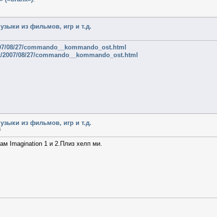
узыки из фильмов, игр и т.д.
/2007/08/27/commando__kommando_ost.html
zik/2007/08/27/commando__kommando_ost.html
узыки из фильмов, игр и т.д.
4
м Imagination 1 и 2.Плиз хелп ми.