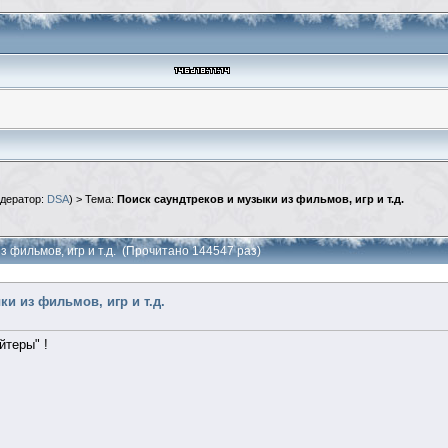
дератор:
DSA
) > Тема:
Поиск саундтреков и музыки из фильмов, игр и т.д.
з фильмов, игр и т.д. (Прочитано 144547 раз)
и из фильмов, игр и т.д.
йтеры" !