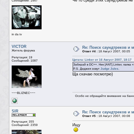
Чё то среди этих саундтреков не
Сообщений: 1447
in da tv
VICTOR
Re: Поиск саундтреков и м
Житель форума
Ответ #4 :
18 Август 2007, 00:05
Репутация: 19
Цитата: Linker от 16 Август 2007, 18:17
Сообщений: 1087
Забирай в DC++. Ник [ANT].Linker, папка
P.S. Диджея зовут
Judge Jules
.
Ща скачаю посмотрю)
~~~BLIZNEC~~~
Особо не обращайте внимание на банне
SIR
Re: Поиск саундтреков и м
Ответ #5 :
18 Август 2007, 00:08
Репутация: 355
Ищу
Сообщений: 2359