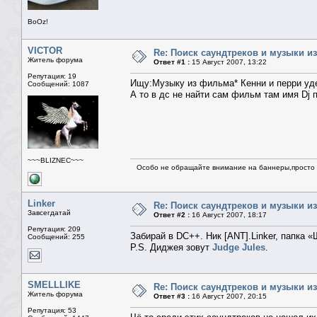
BoOz!
VICTOR
Re: Поиск саундтреков и музыки из
Житель форума
Ответ #1 :
15 Август 2007, 13:22
Репутация: 19
Ищу:Музыку из фильма* Кенни и перри уд
Сообщений: 1087
А то в дс не найти сам фильм там имя Dj 
~~~BLIZNEC~~~
Особо не обращайте внимание на баннеры,просто н
Linker
Re: Поиск саундтреков и музыки из
Завсегдатай
Ответ #2 :
16 Август 2007, 18:17
Репутация: 209
Забирай в DC++. Ник [ANT].Linker, папка «
Сообщений: 255
P.S. Диджея зовут
Judge Jules
.
SMELLLIKE
Re: Поиск саундтреков и музыки из
Житель форума
Ответ #3 :
16 Август 2007, 20:15
Репутация: 53