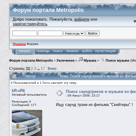
Форум портала Metropolis
Добро пожаловать. Пожалуйста,
войдите
или
зарегистрируйтесь
.
Правила
Форума
НАЧАЛО
ПОМОЩЬ
ПОИСК
ПРАВИЛА
ВОЙТИ
РЕГИСТРАЦИЯ
Форум портала Metropolis
>
Увлечения
>
Музыка
>
Поиск музыки
(Мо
Страниц: [
1
]
2
3
...
17
Вниз
Автор
Тема: Поиск саундтреков и музыки из фильмо
0 Пользователей и 1 Гость смотрят эту тему.
kR-vR6
Поиск саундтреков и музыки из фил
Активный пользователь
:
09 Август 2006, 23:17
Репутация: 0
Ищу саунд трэки из фильма "Скейтеры" !
Сообщений: 177