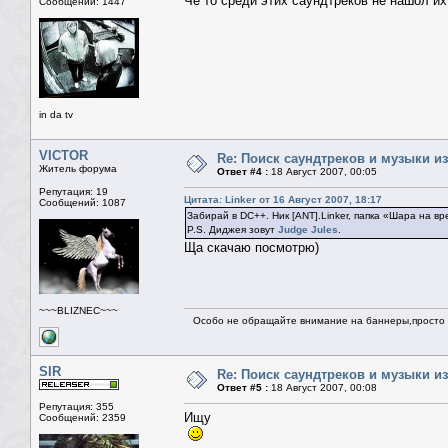
Чё то среди этих саундтреков не нашол их
Сообщений: 1447
in da tv
VICTOR
Re: Поиск саундтреков и музыки из
Житель форума
Ответ #4 :
18 Август 2007, 00:05
Репутация: 19
Цитата: Linker от 16 Август 2007, 18:17
Сообщений: 1087
Забирай в DC++. Ник [ANT].Linker, папка «Шара на вр
P.S. Диджея зовут
Judge Jules
.
Ща скачаю посмотрю)
~~~BLIZNEC~~~
Особо не обращайте внимание на баннеры,просто н
SIR
Re: Поиск саундтреков и музыки из
Ответ #5 :
18 Август 2007, 00:08
Репутация: 355
Ищу
Сообщений: 2359