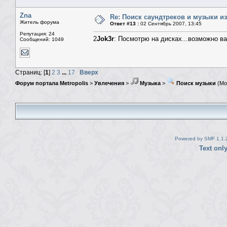
Zna
Re: Поиск саундтреков и музыки из
Житель форума
Ответ #13 :
02 Сентябрь 2007, 13:45
Репутация: 24
2
Jok3r
: Посмотрю на дисках...возможно вал
Сообщений: 1049
Страниц: [
1
]
2
3
...
17
Вверх
Форум портала Metropolis
>
Увлечения
>
Музыка
>
Поиск музыки
(Мо
Powered by SMF 1.1.
Text onl