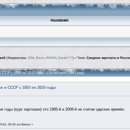
кий
(Модераторы:
DSA
,
Boryn
,
RAVEN
,
Rantie777
) > Тема:
Средние зарплаты в России
 СССР с 1853 по 2010 годы (Прочитано 13543 раз)
и и СССР с 1853 по 2010 годы
 годы (курс картошки) это 1985-й и 2008-й не считая царских времён.
016, 09:34 от Bahan
»