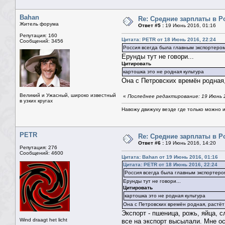
Bahan
Re: Средние зарплаты в Р
Житель форума
Ответ #5 :
19 Июнь 2016, 01:16
Репутация: 160
Цитата: PETR от 18 Июнь 2016, 22:24
Сообщений: 3456
Россия всегда была главным экспортеро
Ерунды тут не говори...
Цитировать
картошка это не родная культура
Она с Петровских времён родная,
Великий и Ужасный, широко известный
«
Последнее редактирование: 19 Июнь 2
в узких кругах
Навожу движуху везде где только можно и 
PETR
Re: Средние зарплаты в Р
Ответ #6 :
19 Июнь 2016, 14:20
Репутация: 276
Сообщений: 4600
Цитата: Bahan от 19 Июнь 2016, 01:16
Цитата: PETR от 18 Июнь 2016, 22:24
Россия всегда была главным экспортер
Ерунды тут не говори...
Цитировать
картошка это не родная культура
Она с Петровских времён родная, растёт
Экспорт - пшеница, рожь, яйца, 
Wind draagt het licht
все на экспорт высылали. Мне ос