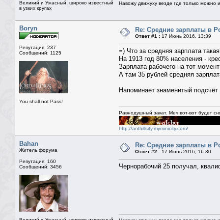
Великий и Ужасный, широко известный
Навожу движуху везде где только можно и 
в узких кругах
Boryn
Re: Средние зарплаты в Р
Ответ #1 :
17 Июнь 2016, 13:39
Репутация: 237
=) Что за средняя зарплата такая
Сообщений: 1125
На 1913 год 80% населения - кре
Зарплата рабочего на тот момент
А там 35 рублей средняя зарплат
Напоминает знаменитый подсчёт с
You shall not Pass!
Равнодушный закат. Меч вот-вот будет сн
http://anthillsity.myminicity.com/
Bahan
Re: Средние зарплаты в Р
Житель форума
Ответ #2 :
17 Июнь 2016, 16:30
Репутация: 160
Чернорабочий 25 получал, квали
Сообщений: 3456
Великий и Ужасный, широко известный