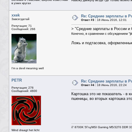
Навожу движуху везде где только можно и 
в узких кругах
xxek
Re: Средние зарплаты в Р
Завсегдатай
Ответ #3 :
18 Июнь 2016, 12:01
Репутация: 71
> "Средние зарплаты в России и 
Сообщений: 266
Конечно, в сравнении с обсуждением "jit
Ложь и подтасовка, оформленные 
I'm a devil meaning well
PETR
Re: Средние зарплаты в Р
Ответ #4 :
18 Июнь 2016, 22:24
Репутация: 276
Сообщений: 4600
Картошка это не показатель - в
пшеницы, во вторых картошка это
i7 8700K 5Ггц/MSI Gaming M5/32Гб DDR 3
Wind draagt het licht