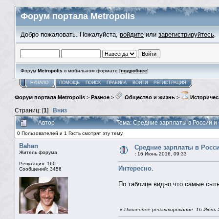
Форум портала Metropolis
Добро пожаловать. Пожалуйста,
войдите
или
зарегистрируйтесь
.
Форум
Metropolis
в мобильном формате [
подробнее
]
НАЧАЛО
ПОМОЩЬ
ПОИСК
ПРАВИЛА
ВОЙТИ
РЕГИСТРАЦИЯ
Форум портала Metropolis
>
Разное
>
Общество и жизнь
>
Историчес
Страниц: [
1
]
Вниз
Автор
Тема: Средние зарплаты в России и
0 Пользователей и 1 Гость смотрят эту тему.
Bahan
Средние зарплаты в Росси
Житель форума
:
16 Июнь 2016, 09:33
Репутация: 160
Интересно
.
Сообщений: 3456
По таблице видно что самые сытые
«
Последнее редактирование: 16 Июнь 2