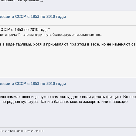
особенно там где нельзя. )))
оссии и СССР с 1853 по 2010 годы
СССР с 1853 по 2010 годы"
ter и прочая"... это выглядит чуть более аргументированным, но...
в виде таблицы, хотя и прибавляют при этом в весе, но не изменяют св
оссии и СССР с 1853 по 2010 годы
 килограммах пшеницы нужно замерять, даже если делать фикцию. Во пер
 не родная культура. Так и в бананах можно замерять или в авокадо.
333 cl 16/GTX1080-2123/11000