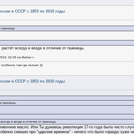
оссии и СССР с 1853 по 2010 годы
м пшеницы
 растёт всегда и везде в отличие от пшеницы.
016, 02:39 от Bahan
»
особенно там где нельзя. )))
оссии и СССР с 1853 по 2010 годы
ом пшеницы
 всегда и везде в отличие от пшеницы.
сливочное масло. Или Ты думаешь революция 17-го года была чисто случа
обенно смешно про "царские времена" - ничего что было гораздо хуже че