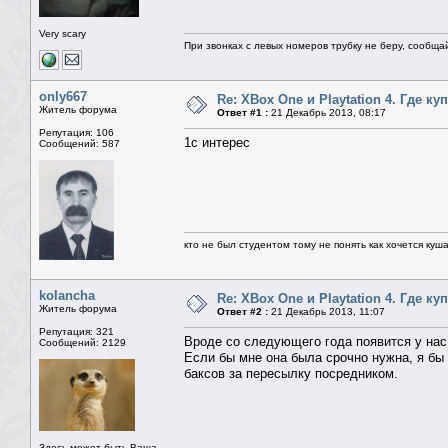
Very scary
При звонках с левых номеров трубку не беру, сообща
only667
Re: XBox One и Playtation 4. Где ку
Житель форума
Ответ #1 :
21 Декабрь 2013, 08:17
Репутация: 106
1c интерес
Сообщений: 587
кто не был студентом тому не понять как хочется куш
kolancha
Re: XBox One и Playtation 4. Где ку
Житель форума
Ответ #2 :
21 Декабрь 2013, 11:07
Репутация: 321
Вроде со следующего года появится у нас
Сообщений: 2129
Если бы мне она была срочно нужна, я бы 
баксов за пересылку посредником.
Здесь может быть Ваша