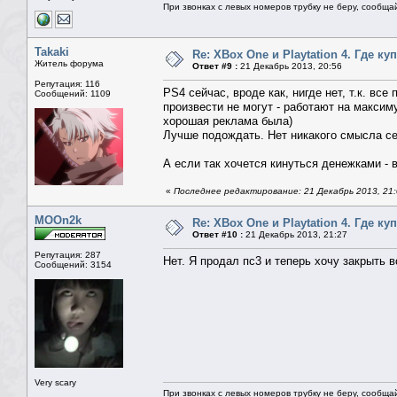
При звонках с левых номеров трубку не беру, сообща
Takaki
Re: XBox One и Playtation 4. Где ку
Житель форума
Ответ #9 :
21 Декабрь 2013, 20:56
Репутация: 116
PS4 сейчас, вроде как, нигде нет, т.к. все
Сообщений: 1109
произвести не могут - работают на максиму
хорошая реклама была)
Лучше подождать. Нет никакого смысла се
А если так хочется кинуться денежками - 
«
Последнее редактирование: 21 Декабрь 2013, 21:
MOOn2k
Re: XBox One и Playtation 4. Где ку
Ответ #10 :
21 Декабрь 2013, 21:27
Репутация: 287
Нет. Я продал пс3 и теперь хочу закрыть в
Сообщений: 3154
Very scary
При звонках с левых номеров трубку не беру, сообща