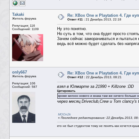
Takaki
Re: XBox One и Playtation 4. Где ку
Житель форума
Ответ #11 :
21 Декабрь 2013, 22:18
Репутация: 116
Ну это понятно.
Сообщений: 1109
Но суть в том, что она будет просто стоять
Зачем сейчас заморачиваться и пытаться к
ведь всё можно будет сделать без напряг
only667
Re: XBox One и Playtation 4. Где ку
Житель форума
Ответ #12 :
22 Декабрь 2013, 08:21
Репутация: 106
взял в Юлмарте за 21990 + Killzone :DD
Сообщений: 587
Цитировать
кроме килзон нового и кнака там же ничего больше 
через месяц Driveclub,Crew и Tom clancy's t
MOOn2k
«
Последнее редактирование: 22 Декабрь 2013, 08:
кто не был студентом тому не понять как хочется куш