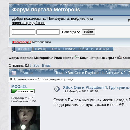
Форум портала Metropolis
Добро пожаловать. Пожалуйста,
войдите
или
зарегистрируйтесь
.
Фотогалерея
Метрополиса
НАЧАЛО
ПОМОЩЬ
ПОИСК
ПРАВИЛА
ВОЙТИ
РЕГИСТРАЦИЯ
Форум портала Metropolis
>
Увлечения
>
Компьютерные игры
>
Кон
Страниц: [
1
]
2
Все
Вниз
Автор
Тема: XBox One и Playtation 4. Где купить ?
0 Пользователей и 1 Гость смотрят эту тему.
MOOn2k
XBox One и Playtation 4. Где купить
:
21 Декабрь 2013, 02:40
Репутация: 287
Старт в РФ пс4 был уж как месяц назад в 
Сообщений: 3154
вроде релизился, пусть даже и не в РФ..