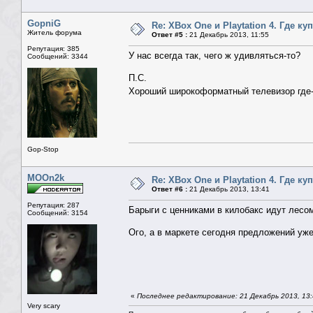
GopniG
Re: XBox One и Playtation 4. Где ку
Житель форума
Ответ #5 :
21 Декабрь 2013, 11:55
Репутация: 385
У нас всегда так, чего ж удивляться-то?
Сообщений: 3344
П.С.
Хороший широкоформатный телевизор где-
Gop-Stop
MOOn2k
Re: XBox One и Playtation 4. Где ку
Ответ #6 :
21 Декабрь 2013, 13:41
Репутация: 287
Барыги с ценниками в килобакс идут лесом
Сообщений: 3154
Ого, а в маркете сегодня предложений уже 
«
Последнее редактирование: 21 Декабрь 2013, 13
Very scary