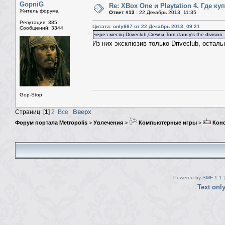
GopniG
Re: XBox One и Playtation 4. Где ку
Житель форума
Ответ #13 :
22 Декабрь 2013, 11:35
Репутация: 385
Цитата: only667 от 22 Декабрь 2013, 09:21
Сообщений: 3344
через месяц Driveclub,Crew и Tom clancy's the division
Из них эксклюзив только Driveclub, остал
Gop-Stop
Страниц: [
1
]
2
Все
Вверх
Форум портала Metropolis
>
Увлечения
>
Компьютерные игры
>
Кон
Powered by SMF 1.1.
Text onl