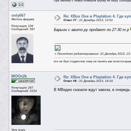
При звонках с левых номеров трубку не беру, сообща
only667
Re: XBox One и Playtation 4. Где ку
Житель форума
Ответ #7 :
21 Декабрь 2013, 13:52
Репутация: 106
Сообщений: 587
Барыги c авито.ру продают по 27-30 т.р
«
Последнее редактирование: 21 Декабрь 2013, 13:
кто не был студентом тому не понять как хочется куш
MOOn2k
Re: XBox One и Playtation 4. Где ку
Ответ #8 :
21 Декабрь 2013, 19:24
Репутация: 287
В МВидео сказали ждут завоза, в очередь 
Сообщений: 3154
Very scary