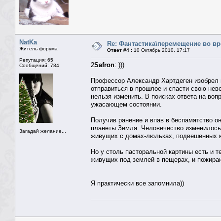
NatKa
Re: Фантастика\перемещение во в
Житель форума
Ответ #4 :
10 Октябрь 2010, 17:17
Репутация: 65
2
Safron
: )))
Сообщений: 784
Профессор Александр Хартдеген изобрел м
отправиться в прошлое и спасти свою нев
нельзя изменить. В поисках ответа на воп
ужасающем состоянии.
Получив ранение и впав в беспамятство он
планеты Земля. Человечество изменилось,
Загадай желание...
живущих с домах-люльках, подвешенных к
Но у столь пасторальной картины есть и 
живущих под землей в пещерах, и пожираю
Я практически все запомнила))