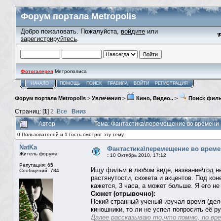
Форум портала Metropolis
Добро пожаловать. Пожалуйста,
войдите
или
зарегистрируйтесь
.
Фотогалерея
Метрополиса
НАЧАЛО
ПОМОЩЬ
ПОИСК
ПРАВИЛА
ВОЙТИ
РЕГИСТРАЦИЯ
Форум портала Metropolis
>
Увлечения
>
Кино, Видео..
>
Поиск фил
Страниц: [
1
]
2
Все
Вниз
Автор
Тема: Фантастика\перемещение во времени 
0 Пользователей и 1 Гость смотрят эту тему.
NatKa
Фантастика\перемещение во врем
Житель форума
:
10 Октябрь 2010, 17:12
Репутация: 65
Ищу фильм в любом виде, название\год не 
Сообщений: 784
растянутости, сюжета и акцентов. Под ко
кажется, 3 часа, а может больше. Я его не
Сюжет (отрывочно):
Некий странный ученый изучал время (дело 
киношники, то ли не успел попросить её рук
Далее рассказываю то,что помню, по вр