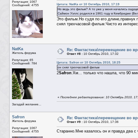
Репутация: 1067
Цитата: NatKa от 10 Октябрь 2010, 17:19
Сообщений: 4755
Но ведь это фильм? А то уже у меня начались ощущени
Саймон Уэллс родился в 1961 году в Кембридже (Вел
Это фильм.Но судя по его длине,правнук п
снял трехчасовой фильм.Чисто из интере
NatKa
Re: Фантастика\перемещение во в
Житель форума
Ответ #8 :
10 Октябрь 2010, 17:32
Репутация: 65
Цитата: Safron от 10 Октябрь 2010, 18:25
Сообщений: 784
он снял трехчасовой фильм
2
Safron
:Хм... только что нашла, что 90 мин
«
Последнее редактирование: 10 Октябрь 2010, 17
Загадай желание...
Safron
Re: Фантастика\перемещение во в
Житель форума
Ответ #9 :
10 Октябрь 2010, 17:36
Репутация: 1067
Старанно.Мне казалось он и правда два с 
Сообщений: 4755