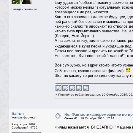
Ему удается "собрать" машину времени, он
котором можно неким "виртуальным всезн
Загадай желание...
возвращался не раз, кажется...
Как-то его занесло в далекое будущее, гд
ней раненый без сознания и машина на пре
каких-то скалах "в авоськах" из стволов 
что-то типа примитивного общества. Нашел
(Лондон, Нью-Йорк...)
А на земле, внизу, жили какие-то "монстр
кидающиеся в кучи песка и уходящие под
Потом все лазали и дрались на какой-то "б
Но, кажется, был еще некий "главный", с к
Все сумбурно, но вдруг кто-то что-то узнае
Собственно, нужно название фильма)
Шел по какому-то региональному каналу го
«
Последнее редактирование: 10 Октябрь 2010, 22
Safron
Re: Фантастика\перемещение во в
Житель форума
Ответ #1 :
10 Октябрь 2010, 17:14
Репутация: 1067
Фильм называется ВНЕЗАПНО! "Машина вр
Сообщений: 4755