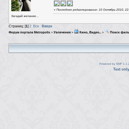
«
Последнее редактирование: 10 Октябрь 2010, 22
Загадай желание...
Страниц: [
1
]
2
Все
Вверх
Форум портала Metropolis
>
Увлечения
>
Кино, Видео..
>
Поиск фил
Powered by SMF 1.1.
Text onl