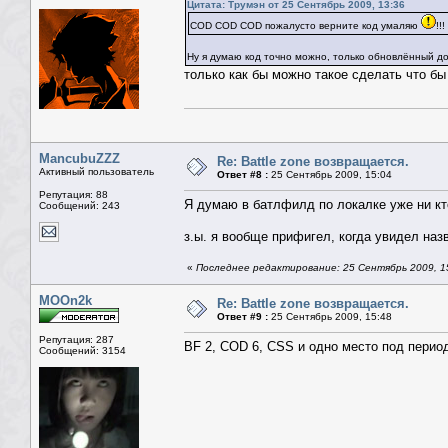
Цитата: Трумэн от 25 Сентябрь 2009, 13:36
COD COD COD пожалусто верните код умаляю
!!!
Ну я думаю код точно можно, только обновлённый д
только как бы можно такое сделать что бы
MancubuZZZ
Re: Battle zone возвращается.
Активный пользователь
Ответ #8 :
25 Сентябрь 2009, 15:04
Репутация: 88
Я думаю в батлфилд по локалке уже ни кто 
Сообщений: 243
з.ы. я вообще прифигел, когда увидел наз
«
Последнее редактирование: 25 Сентябрь 2009, 1
MOOn2k
Re: Battle zone возвращается.
Ответ #9 :
25 Сентябрь 2009, 15:48
Репутация: 287
BF 2, COD 6, CSS и одно место под перио
Сообщений: 3154