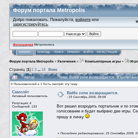
Форум портала Metropolis
Добро пожаловать. Пожалуйста,
войдите
или
зарегистрируйтесь
.
Фотогалерея
Метрополиса
НАЧАЛО
ПОМОЩЬ
ПОИСК
ПРАВИЛА
ВОЙТИ
РЕГИСТРАЦИЯ
Форум портала Metropolis
>
Увлечения
>
Компьютерные игры
>
Игро
Страниц: [
1
]
2
3
...
18
Вниз
Автор
Тема: Battle zone возвращается. (Прочитано
0 Пользователей и 1 Гость смотрят эту тему.
Самолёт
Battle zone возвращается.
Активный пользователь
:
25 Сентябрь 2009, 09:08
Репутация: 4
Вот решил возродить портальчик и по это
Сообщений: 133
голосование и будет выбрано две игры. 
прошу в личку
«
Последнее редактирование: 25 Сентябрь 2009, 