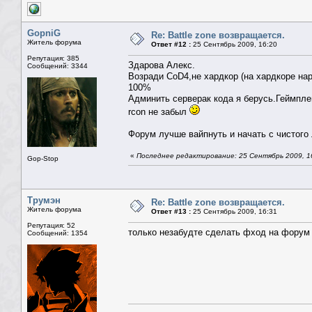
GopniG
Re: Battle zone возвращается.
Житель форума
Ответ #12 :
25 Сентябрь 2009, 16:20
Репутация: 385
Здарова Алекс.
Сообщений: 3344
Возради СoD4,не хардкор (на хардкоре нар
100%
Админить серверак кода я берусь.Геймпле
rcon не забыл
Форум лучше вайпнуть и начать с чистого 
«
Последнее редактирование: 25 Сентябрь 2009, 1
Gop-Stop
Трумэн
Re: Battle zone возвращается.
Житель форума
Ответ #13 :
25 Сентябрь 2009, 16:31
Репутация: 52
только незабудте сделать фход на форум и 
Сообщений: 1354