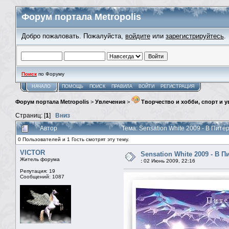
Форум портала Metropolis
Добро пожаловать. Пожалуйста,
войдите
или
зарегистрируйтесь
.
Поиск
по Форуму
НАЧАЛО
ПОМОЩЬ
ПОИСК
ПРАВИЛА
ВОЙТИ
РЕГИСТРАЦИЯ
Форум портала Metropolis
>
Увлечения
>
Творчество и хобби, спорт и 
Страниц: [
1
]
Вниз
Автор
Тема: Sensation White 2009 - В Пит
0 Пользователей и 1 Гость смотрят эту тему.
VICTOR
Sensation White 2009 - В 
Житель форума
:
02 Июнь 2009, 22:16
Репутация: 19
Сообщений: 1087