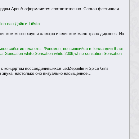
стердам АренА оформляется соответственно. Слоган фестиваля
ол ван Дайк и Tiësto
лишком много хаус и электро и слишком мало транс диджеев. Из-
льное событие планеты. Феномен, появившийся в Голландии 9 лет
Sensation white,Sensation white 2009,white sensation,Sensation
 концертом воссоединившихся LedZeppelin и Spice Girls
з звука, настолько оно визуально насыщенное…