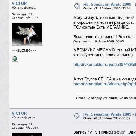
VICTOR
Re: Sensation White 2009 
Житель форума
Ответ #7 :
15 Июнь 2009, 23:04
Репутация: 19
Могу скинуть хорошие Видяшки!
Сообщений: 1087
в хорошем качестве правда ссылк
ПОлностью Есть МЕГАМИКС..
Было просто отлично!!! Это очен
Отправлено: 16 Июня 2009, 00:00
МЕГАМИКС MEGAMIX снятый M
~~~BLIZNEC~~~
кто в курсе меня поняли точно-)
http://vkontakte.ru/video1974295
А тут Группа СЕНСА и набор видя
http://vkontakte.ru/video.php?gi
Особо не обращайте внимание на банне
VICTOR
Re: Sensation White 2009 
Житель форума
Ответ #8 :
16 Июнь 2009, 21:17
Репутация: 19
Сообщений: 1087
Запись *MTV Прямой эфир* Одн