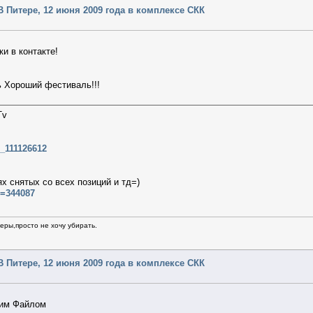
- В Питере, 12 июня 2009 года в комплексе СКК
и в контакте!
ь Хороший фестиваль!!!
Tv
9_111126612
х снятых со всех позиций и тд=)
d=344087
ры,просто не хочу убирать.
- В Питере, 12 июня 2009 года в комплексе СКК
им Файлом