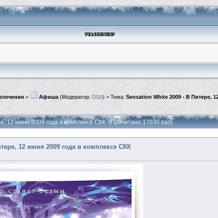
увлечения
>
Афиша
(Модератор:
DSA
) > Тема:
Sensation White 2009 - В Питере, 
ере, 12 июня 2009 года в комплексе СКК (Прочитано 17035 раз)
Питере, 12 июня 2009 года в комплексе СКК