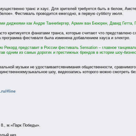
еимущественно транс и хаус. Для зрителей требуется быть в белом, Ам
белое». Фестиваль проводится ежегодно, в первую субботу июля.
ими диджеями как Андре Таннебергер, Армин ван Бююрен, Давид Гетта, П
сто критикуется фанатами транса, которые считают что представлено с
а программа фестиваля была изменена добавлением хауса и электро.
ио Рекорд представит в России фестиваль Sensation – главное танцева
тав одним из самых дорогих и престижных брендов в истории шоу-бизнеса. 
вальной музыки не удостаиваетсявнимания общественности, сравнимого с
единственноемузыкальное шоу, видеозапись которого можно смотреть бе
.ru/#line
 8., м.«Парк Победы».
елый низ.