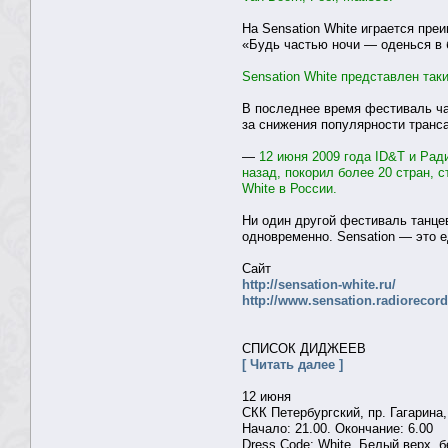
На Sensation White играется пр
«Будь частью ночи — оденься в 
Sensation White представлен так
В последнее время фестиваль ча
за снижения популярности транс
—
12 июня 2009 года ID&T и Рад
назад, покорил более 20 стран, с
White в России.
Ни один другой фестиваль танце
одновременно. Sensation — это 
Сайт
http://sensation-white.ru/
http://www.sensation.radiorecord
СПИСОК ДИДЖЕЕВ
[ Читать далее ]
12 июня
СКК Петербургский, пр. Гагарина,
Начало: 21.00. Окончание: 6.00
Dress Code: White. Белый верх, б