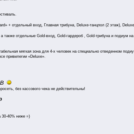
естиваль.
rd» + отдельный вход, Главная трибуна, Deluxe-танцпол (2 этаж), Deluxe 
 а также отдельные Gold-вход, Gold-гардероб , Gold-трибуна и подиум на 
абельная мягкая зона для 4-х человек на специально отведенном подиу
все привилегии «Deluxe».
ОВ
осеть, без кассового чека не действительны!
р
 30-40% ниже =)