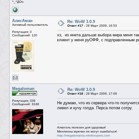
^_^ДОо
АлисАман
Re: WoW 3.0.9
Активный пользователь
Ответ #17 :
28 Март 2009, 16:53
Репутация: 3
хз, из инета дальше выбора мира меня так
Сообщений: 120
клиент у меня руОФФ, с подправленным р
Megaloman
Re: WoW 3.0.9
Ответ #18 :
28 Март 2009, 17:06
Репутация: 339
Не думаю, что из сервера что-то получит
Сообщений: 3248
левел и кучу голда. Перса потом сотру.
Алкоголь полезен для здоровья!
Миллионы мужчин не могут ошибаться!
http://megalomania.minitroopers.com