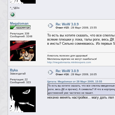
^_^ДОо
Megaloman
Re: WoW 3.0.9
Ответ #15 :
28 Март 2009, 15:55
Репутация: 339
То есть вы хотите сказать, что все спелл
Сообщений: 3248
всякие плюшки у лока, талы роги, весь ДК
в инсты? Сильно сомневаюсь. Из первых 5
Алкоголь полезен для здоровья!
Миллионы мужчин не могут ошибаться!
http://megalomania.minitroopers.com
Byka
Re: WoW 3.0.9
Завсегдатай
Ответ #16 :
28 Март 2009, 16:05
Репутация: 22
Цитата: Megaloman от 28 Март 2009, 15:55
Сообщений: 323
То есть вы хотите сказать, что все спеллы введенны
роги, весь ДК и прочее). А символы? И что в нортр
достижений уже частично не пашет.
нехачю менять настройки... магу дать лвл