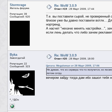
Stormrage
Re: WoW 3.0.9
Житель форума
Ответ #19 :
28 Март 2009, 17:44
Репутация: 39
Т.е. вы поставили сырой, не проверенный с
Сообщений: 620
близзе уже бы давно поставили вотлк... Д
нортренд.
А насчет "нехачю менять настройки...", за
если лень делать что либо зачем рекламит
Byka
Re: WoW 3.0.9
Завсегдатай
Ответ #20 :
28 Март 2009, 18:00
Репутация: 22
Цитата: Megaloman от 28 Март 2009, 17:06
Сообщений: 323
Не думаю, что из сервера что-то получится, но пос
потом сотру.
вечером зайду тогда дам ибо зашол тебя 
^_^ДОо