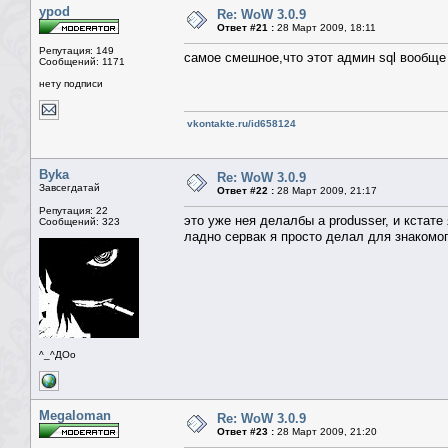
ypod
Re: WoW 3.0.9
Ответ #21 :
28 Март 2009, 18:11
Репутация: 149
самое смешное,что этот админ sql вообще 
Сообщений: 1171
нету подписи
vkontakte.ru/id658124
Byka
Re: WoW 3.0.9
Завсегдатай
Ответ #22 :
28 Март 2009, 21:17
Репутация: 22
это уже нея делалбы а produsser, и кстате
Сообщений: 323
ладно сервак я просто делал для знакомого
^_^ДОо
Megaloman
Re: WoW 3.0.9
Ответ #23 :
28 Март 2009, 21:20