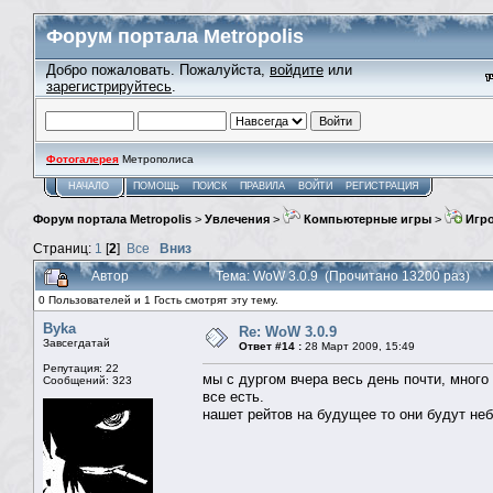
Форум портала Metropolis
Добро пожаловать. Пожалуйста,
войдите
или
зарегистрируйтесь
.
Фотогалерея
Метрополиса
НАЧАЛО
ПОМОЩЬ
ПОИСК
ПРАВИЛА
ВОЙТИ
РЕГИСТРАЦИЯ
Форум портала Metropolis
>
Увлечения
>
Компьютерные игры
>
Игро
Страниц:
1
[
2
]
Все
Вниз
Автор
Тема: WoW 3.0.9 (Прочитано 13200 раз)
0 Пользователей и 1 Гость смотрят эту тему.
Byka
Re: WoW 3.0.9
Завсегдатай
Ответ #14 :
28 Март 2009, 15:49
Репутация: 22
мы с дургом вчера весь день почти, много
Сообщений: 323
все есть.
нашет рейтов на будущее то они будут небо