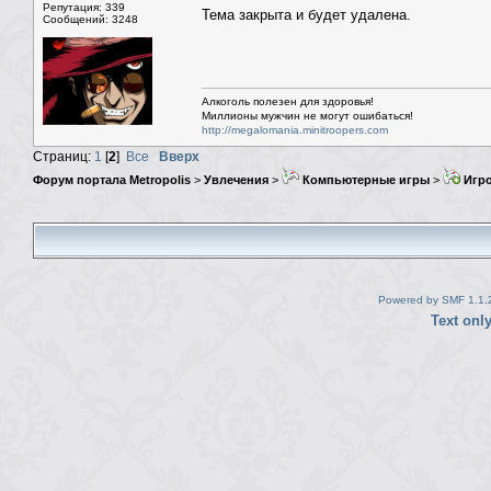
Репутация: 339
Тема закрыта и будет удалена.
Сообщений: 3248
Алкоголь полезен для здоровья!
Миллионы мужчин не могут ошибаться!
http://megalomania.minitroopers.com
Страниц:
1
[
2
]
Все
Вверх
Форум портала Metropolis
>
Увлечения
>
Компьютерные игры
>
Игро
Powered by SMF 1.1.
Text onl