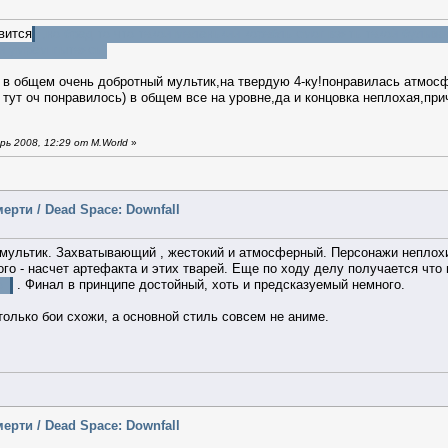
вится
,но бред то что такой маленький корабль смог взять такой булыж
ли умрем пытаясь"
 в общем очень добротный мультик,на твердую 4-ку!понравилась атмосф
тут оч понравилось) в общем все на уровне,да и концовка неплохая,прич
ь 2008, 12:29 от M.World
»
ерти / Dead Space: Downfall
 мультик. Захватывающий , жестокий и атмосферный. Персонажи неплохи
ого - насчет артефакта и этих тварей. Еще по ходу делу получается чт
о
. Финал в принципе достойный, хоть и предсказуемый немного.
 только бои схожи, а основной стиль совсем не аниме.
ерти / Dead Space: Downfall