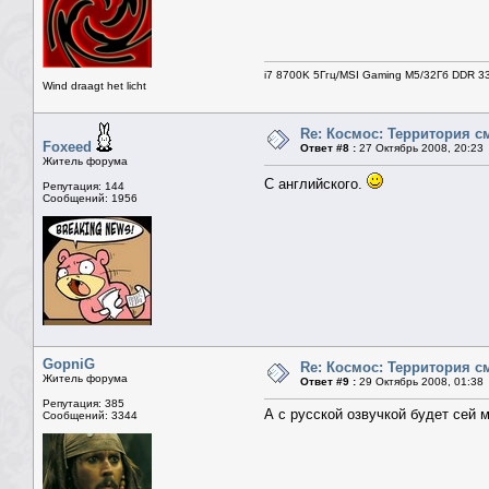
i7 8700K 5Ггц/MSI Gaming M5/32Гб DDR 3
Wind draagt het licht
Re: Космос: Территория см
Foxeed
Ответ #8 :
27 Октябрь 2008, 20:23
Житель форума
С английского.
Репутация: 144
Сообщений: 1956
GopniG
Re: Космос: Территория см
Житель форума
Ответ #9 :
29 Октябрь 2008, 01:38
Репутация: 385
А с русской озвучкой будет сей 
Сообщений: 3344