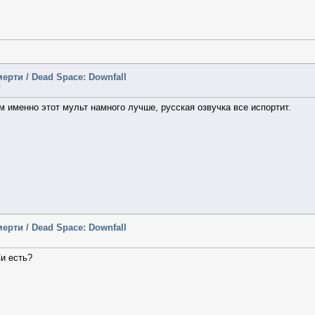
ерти / Dead Space: Downfall
0
м именно этот мульт намного лучше, русская озвучка все испортит.
ерти / Dead Space: Downfall
Си есть?