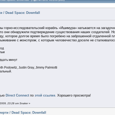
 / Dead Space: Downfall
ры горно-исследовательский корабль «Ишимура» натыкается на загадоч
 что они обнаружили подтверждение существования наших создателей.
ду, которое долгое время было погребено на заброшенной отдаленной п
 выживание с
монстром
, с которым человечество доселе не сталкивалос
год
льм
дцать минут
h Podowitz, Justin Gray, Jimmy Palmiotti
альный.
щью
Direct Connect
по
этой ссылке
. Хорошего просмотра!
009, 23:28 от Snaker
»
ерти / Dead Space: Downfall