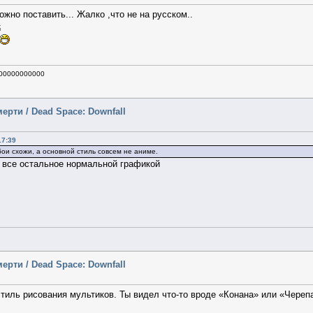
жно поставить... Жалко ,что не на русском..
00000000000
ерти / Dead Space: Downfall
17:39
бои схожи, а основной стиль совсем не аниме.
 все остальное нормальной графикой
ерти / Dead Space: Downfall
стиль рисования мультиков. Ты видел что-то вроде «Конана» или «Череп