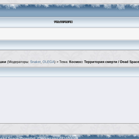
шки
(Модераторы:
Snaker
,
OLEGA
) > Тема:
Космос: Территория смерти / Dead Space
Dead Space: Downfall (Прочитано 48160 раз)