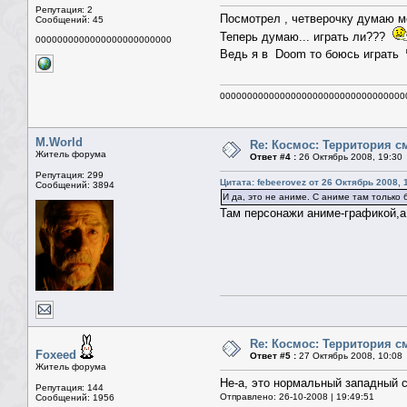
Репутация: 2
Посмотрел , четверочку думаю мо
Сообщений: 45
Теперь думаю... играть ли???
0000000000000000000000000
Ведь я в Doom то боюсь играть
0000000000000000000000000000000000
M.World
Re: Космос: Территория см
Житель форума
Ответ #4 :
26 Октябрь 2008, 19:30
Репутация: 299
Цитата: febeerovez от 26 Октябрь 2008, 
Сообщений: 3894
И да, это не аниме. С аниме там только 
Там персонажи аниме-графикой,а
Re: Космос: Территория см
Foxeed
Ответ #5 :
27 Октябрь 2008, 10:08
Житель форума
Не-а, это нормальный западный 
Репутация: 144
Отправлено: 26-10-2008 | 19:49:51
Сообщений: 1956