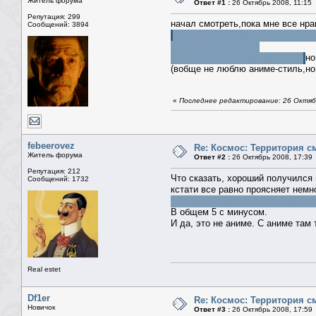
Житель форума
Ответ #1 :
26 Октябрь 2008, 11:15
Репутация: 299
начал смотреть,пока мне все нра
Сообщений: 3894
1)"Мы спасем этих людей ... и
2)"Не играй в героя!"
"я не герой,я просто человек"
но
(вобще не люблю аниме-стиль,но 
«
Последнее редактирование: 26 Октябр
febeerovez
Re: Космос: Территория см
Житель форума
Ответ #2 :
26 Октябрь 2008, 17:39
Репутация: 212
Что сказать, хороший получился
Сообщений: 1732
кстати все равно проясняет немн
вместо того чтобы уничтожить ег
В общем 5 с минусом.
И да, это не аниме. С аниме там
Real estet
Df1er
Re: Космос: Территория см
Новичок
Ответ #3 :
26 Октябрь 2008, 17:59