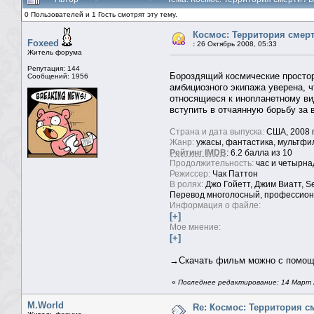
0 Пользователей и 1 Гость смотрят эту тему.
Космос: Территория смерти
Foxeed
:
26 Октябрь 2008, 05:33
Житель форума
Репутация: 144
Бороздящий космические просто
Сообщений: 1956
амбициозного экипажа уверена,
относящиеся к инопланетному ви
вступить в отчаянную борьбу за
Страна и дата выпуска:
США, 2008 
Жанр:
ужасы, фантастика, мультфи
Рейтинг IMDB
: 6.2 балла из 10
Продолжительность:
час и четырна
Режиссер:
Чак Паттон
В ролях:
Джо Гойетт, Джим Виатт, Set
Перевод многолосный, профессион
Информация о файле:
[+]
Мое мнение:
[+]
→Скачать фильм можно c помо
«
Последнее редактирование: 14 Март 2
M.World
Re: Космос: Территория см