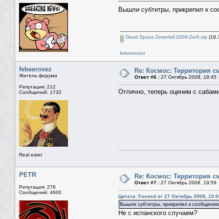
Вышли субтитры, прикрепил к со
Dead.Space.Downfall.2008-Zer0.zip
(19.
febeerovez
febeerovez
Re: Космос: Территория см
Житель форума
Ответ #6 :
27 Октябрь 2008, 18:45
Репутация: 212
Отлично, теперь оценим с сабами
Сообщений: 1732
Real estet
PETR
Re: Космос: Территория см
Ответ #7 :
27 Октябрь 2008, 19:59
Репутация: 276
Сообщений: 4600
Цитата: Foxeed от 27 Октябрь 2008, 10:0
Вышли субтитры, прикрепил к сообщению.
Не с испанского случаем?