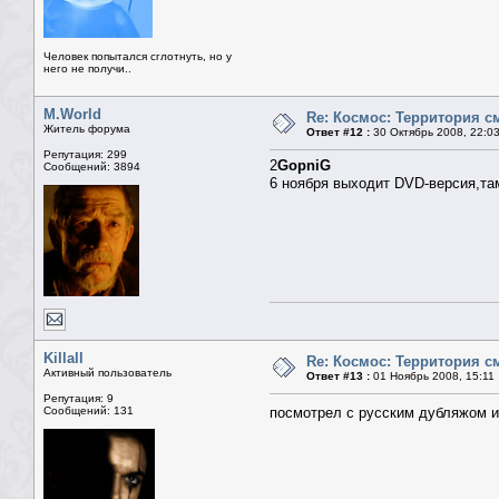
Человек попытался сглотнуть, но у
него не получи..
M.World
Re: Космос: Территория см
Житель форума
Ответ #12 :
30 Октябрь 2008, 22:0
Репутация: 299
2
GopniG
Сообщений: 3894
6 ноября выходит DVD-версия,та
Killall
Re: Космос: Территория см
Активный пользователь
Ответ #13 :
01 Ноябрь 2008, 15:11
Репутация: 9
Сообщений: 131
посмотрел с русским дубляжом и