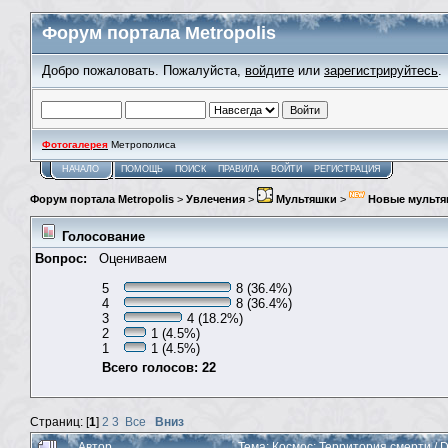
Форум портала Metropolis
Добро пожаловать. Пожалуйста,
войдите
или
зарегистрируйтесь
.
Фотогалерея
Метрополиса
НАЧАЛО
ПОМОЩЬ
ПОИСК
ПРАВИЛА
ВОЙТИ
РЕГИСТРАЦИЯ
Форум портала Metropolis
>
Увлечения
>
Мультяшки
>
Новые мультя
Голосование
Вопрос:
Оцениваем
5
8 (36.4%)
4
8 (36.4%)
3
4 (18.2%)
2
1 (4.5%)
1
1 (4.5%)
Всего голосов: 22
Страниц: [
1
]
2
3
Все
Вниз
Автор
Тема: Космос: Территория смерти / 