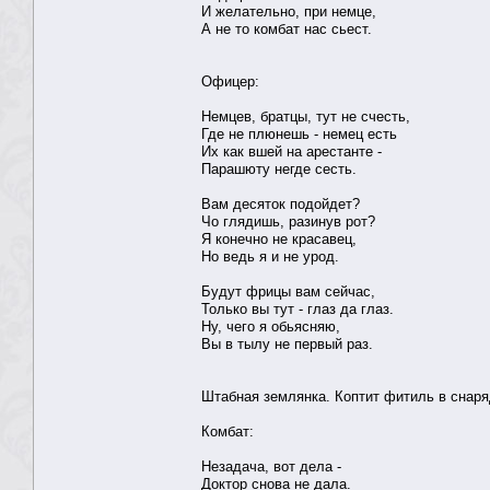
И желательно, при немце,
А не то комбат нас сьест.
Офицер:
Немцев, братцы, тут не счесть,
Где не плюнешь - немец есть
Их как вшей на арестанте -
Парашюту негде сесть.
Вам десяток подойдет?
Чо глядишь, разинув рот?
Я конечно не красавец,
Но ведь я и не урод.
Будут фрицы вам сейчас,
Только вы тут - глаз да глаз.
Ну, чего я обьясняю,
Вы в тылу не первый раз.
Штабная землянка. Коптит фитиль в снаря
Комбат:
Незадача, вот дела -
Доктор снова не дала.