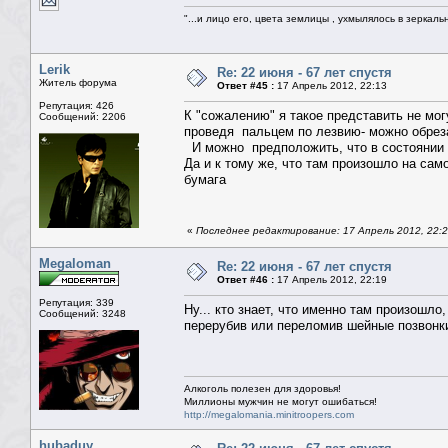
"...и лицо его, цвета землицы , ухмылялось в зеркальн
Lerik
Re: 22 июня - 67 лет спустя
Житель форума
Ответ #45 :
17 Апрель 2012, 22:13
Репутация: 426
К "сожалению" я такое представить не мог
Сообщений: 2206
проведя пальцем по лезвию- можно обреза
И можно предположить, что в состоянии а
Да и к тому же, что там произошло на са
бумага
«
Последнее редактирование: 17 Апрель 2012, 22:21
Megaloman
Re: 22 июня - 67 лет спустя
Ответ #46 :
17 Апрель 2012, 22:19
Репутация: 339
Ну... кто знает, что именно там произошло
Сообщений: 3248
перерубив или переломив шейные позвонк
Алкоголь полезен для здоровья!
Миллионы мужчин не могут ошибаться!
http://megalomania.minitroopers.com
hubaduy