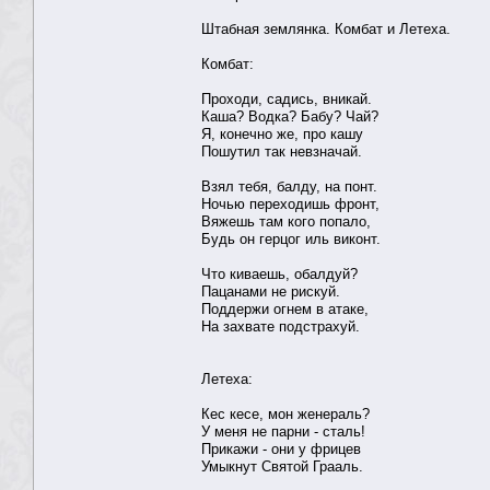
Штабная землянка. Комбат и Летеха.
Комбат:
Проходи, садись, вникай.
Каша? Водка? Бабу? Чай?
Я, конечно же, про кашу
Пошутил так невзначай.
Взял тебя, балду, на понт.
Ночью переходишь фронт,
Вяжешь там кого попало,
Будь он герцог иль виконт.
Что киваешь, обалдуй?
Пацанами не рискуй.
Поддержи огнем в атаке,
На захвате подстрахуй.
Летеха:
Кес кесе, мон женераль?
У меня не парни - сталь!
Прикажи - они у фрицев
Умыкнут Святой Грааль.