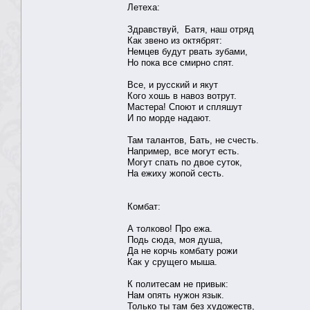
Летеха:
Здравствуй, Батя, наш отряд
Как звено из октябрят:
Немцев будут рвать зубами,
Но пока все смирно спят.
Все, и русский и якут
Кого хошь в навоз вотрут.
Мастера! Споют и спляшут
И по морде надают.
Там талантов, Бать, не счесть.
Например, все могут есть.
Могут спать по двое суток,
На ежиху жопой сесть.
Комбат:
А толково! Про ежа.
Подь сюда, моя душа,
Да не корчь комбату рожи
Как у срущего мыша.
К политесам не привык:
Нам опять нужон язык.
Только ты там без художеств,