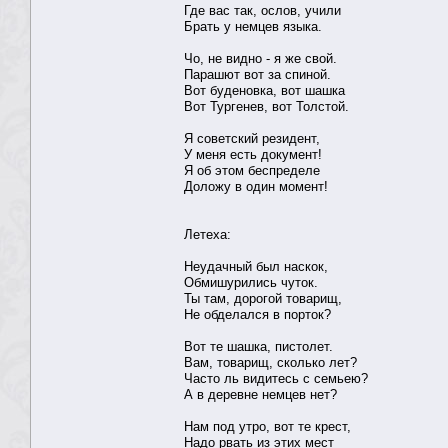
Где вас так, ослов, учили
Брать у немцев языка.
Чо, не видно - я же свой.
Парашют вот за спиной.
Вот буденовка, вот шашка
Вот Тургенев, вот Толстой.
Я советский резидент,
У меня есть документ!
Я об этом беспределе
Доложу в один момент!
Летеха:
Неудачный был наскок,
Обмишурились чуток.
Ты там, дорогой товарищ,
Не обделался в порток?
Вот те шашка, пистолет.
Вам, товарищ, сколько лет?
Часто ль видитесь с семьею?
А в деревне немцев нет?
Нам под утро, вот те крест,
Надо рвать из этих мест