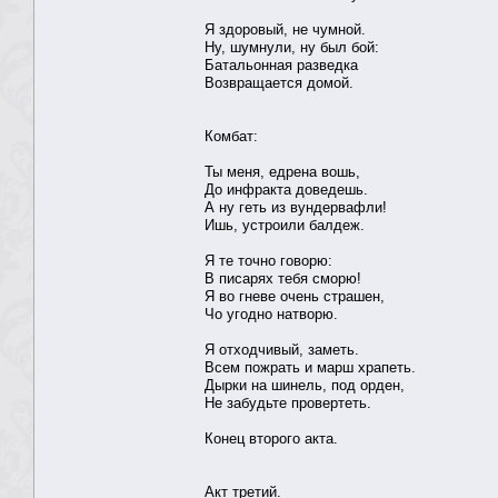
Я здоровый, не чумной.
Ну, шумнули, ну был бой:
Батальонная разведка
Возвращается домой.
Комбат:
Ты меня, едрена вошь,
До инфракта доведешь.
А ну геть из вундервафли!
Ишь, устроили балдеж.
Я те точно говорю:
В писарях тебя сморю!
Я во гневе очень страшен,
Чо угодно натворю.
Я отходчивый, заметь.
Всем пожрать и марш храпеть.
Дырки на шинель, под орден,
Не забудьте провертеть.
Конец второго акта.
Акт третий.