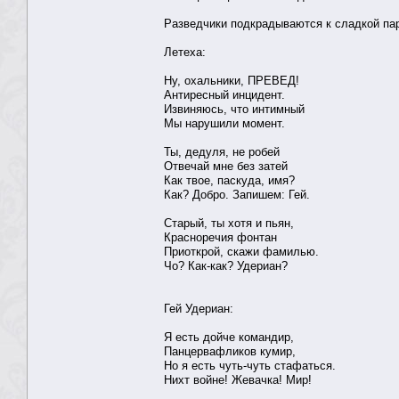
Разведчики подкрадываются к сладкой пар
Летеха:
Ну, охальники, ПРЕВЕД!
Антиресный инцидент.
Извиняюсь, что интимный
Мы нарушили момент.
Ты, дедуля, не робей
Отвечай мне без затей
Как твое, паскуда, имя?
Как? Добро. Запишем: Гей.
Старый, ты хотя и пьян,
Красноречия фонтан
Приоткрой, скажи фамилью.
Чо? Как-как? Удериан?
Гей Удериан:
Я есть дойче командир,
Панцервафликов кумир,
Но я есть чуть-чуть стафаться.
Нихт войне! Жевачка! Мир!