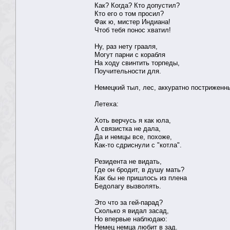
Как? Когда? Кто допустил?
Кто его о том просил?
Фак ю, мистер Индиана!
Чтоб тебя понос хватил!
Ну, раз нету грааля,
Могут парни с корабля
На ходу свинтить торпеды,
Поучительности для.
Немецкий тыл, лес, аккуратно постриженн
Летеха:
Хоть верчусь я как юла,
А связистка не дала,
Да и немцы все, похоже,
Как-то сдриснули с "котла".
Резидента не видать,
Где он бродит, в душу мать?
Как бы не пришлось из плена
Бедолагу вызволять.
Это что за гей-парад?
Сколько я видал засад,
Но впервые наблюдаю:
Немец немца любит в зад.