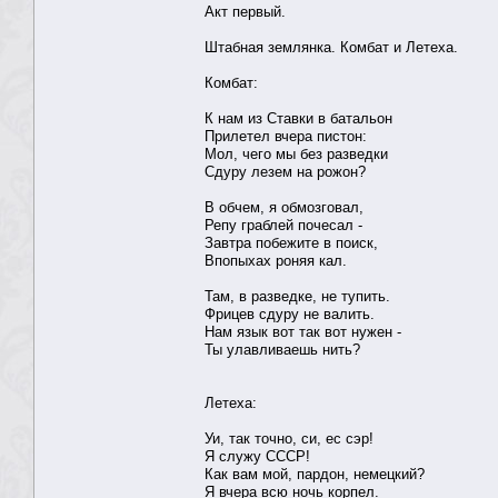
Акт первый.
Штабная землянка. Комбат и Летеха.
Комбат:
К нам из Ставки в батальон
Прилетел вчера пистон:
Мол, чего мы без разведки
Сдуру лезем на рожон?
В обчем, я обмозговал,
Репу граблей почесал -
Завтра побежите в поиск,
Впопыхах роняя кал.
Там, в разведке, не тупить.
Фрицев сдуру не валить.
Нам язык вот так вот нужен -
Ты улавливаешь нить?
Летеха:
Уи, так точно, си, ес сэр!
Я служу СССР!
Как вам мой, пардон, немецкий?
Я вчера всю ночь корпел.