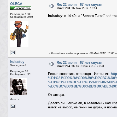
OLEGA
Re: 22 июня - 67 лет спустя
Ответ #53 :
07 Май 2012, 16:54
Репутация: 1338
hubaduy
: в 14:40 на "Белого Тигра" всё-
Сообщений: 9950
«
Последнее редактирование: 08 Май 2012, 15:03
hubaduy
Re: 22 июня - 67 лет спустя
Завсегдатай
Ответ #54 :
02 Сентябрь 2012, 21:23
Репутация: 32
Решил запостить это сюда. Источник.
htt
Сообщений: 325
%D1%81%D0%BA%D0%B0%D0%B7-%D0%
%D1%81%D0%BF%D0%B5%D1%86%D0%
%D0%BC%D0%BE%D0%BB%D0%BE%D0%
От автора:
Лопата
Далеко ли, близко ли, в батальон к нам и
низок не высок, не гений не дурак, а норм