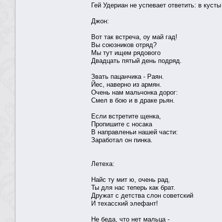
Гей Удериан не успевает ответить: в куст
Джон:
Вот так встреча, оу май гад!
Вы союзников отряд?
Мы тут ищем рядового
Двадцать пятый день подряд.
Звать пацанчика - Раян.
Йес, наверно из армян.
Очень нам мальчонка дорог:
Смел в бою и в драке рьян.
Если встретите щенка,
Пропишите с носака
В направленьи нашей части:
Заработал он пинка.
Летеха:
Найс ту мит ю, очень рад.
Ты для нас теперь как брат.
Дружат с детства слон советский
И техасский элефант!
Не беда, что нет мальца -