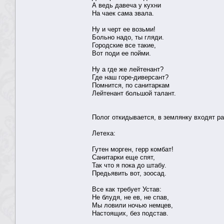
А ведь давеча у кухни
На чаек сама звала.
Ну и черт ее возьми!
Больно надо, ты гляди.
Городские все такие,
Вот поди ее пойми.
Ну а где же лейтенант?
Где наш горе-диверсант?
Помнится, по санитаркам
Лейтенант большой талант.
Полог откидывается, в землянку входят ра
Летеха:
Гутен морген, герр комбат!
Санитарки еще спят,
Так что я пока до штабу.
Предьявить вот, зоосад.
Все как требует Устав:
Не блудя, не ев, не спав,
Мы ловили ночью немцев,
Настоящих, без подстав.