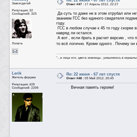
Re: 22 июня - 67 лет спустя
Завсегдатай
Ответ #47 :
17 Апрель 2012, 22:27
Репутация: 32
Да суть то даже не в этом отрубал или нет
Сообщений: 325
званием ГСС без единого свидетеля подвига
году.
ГСС в любом случае к 45 то году скорее в
навряд ли остался.
А вот , если брать в расчет версию , что 
то всё логично. Кроме одного . Почему он
Лопата
"...и лицо его, цвета землицы , ухмылялось в зеркальн
Lerik
Re: 22 июня - 67 лет спустя
Житель форума
Ответ #48 :
05 Май 2012, 20:45
Репутация: 426
Вечная память героям!
Сообщений: 2206