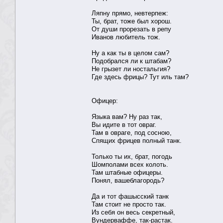
Ляпну прямо, невтерпеж:
Ты, брат, тоже был хорош.
От души прорезать в репу
Иванов любитель тож.
Ну а как ты в целом сам?
Подобрался ли к штабам?
Не грызет ли ностальгия?
Где здесь фрицы? Тут иль там?
Офицер:
Языка вам? Ну раз так,
Вы идите в тот овраг.
Там в овраге, под сосною,
Спящих фрицев полный танк.
Только ты их, брат, погодь
Шомполами всех колоть.
Там штабные офицеры.
Понял, вашеблагородь?
Да и тот фашысский танк
Там стоит не просто так.
Из себя он весь секретный,
Вундерваффе, так-растак.