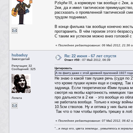
Pzkpfw III, а кормовую так вообще с 2км,
2км, да и имел тактическое преимущество, 
рассказать о проявленной тактической сме
трудом поднимал.
В конце фильма так вообще конечно жесть п
протаранить. В чём героизм этого безрасс
С таким же успехом можно вниз головой с 
«
Последнее редактирование: 06 Май 2012, 21:36
hubaduy
Re: 22 июня - 67 лет спустя
Завсегдатай
Ответ #50 :
07 Май 2012, 06:39
Репутация: 32
Цитировать
Сообщений: 325
А по факту даже с этой древней пушчонкой 1927 года
Не знаю о какой там пушке речь (судя по 2
что кроме пушки нужен еще и снаряд. Так
задница. Если теоретически 45мм пушка мог
смотря на якобы картонность немецких тан
про дальности в 2 км - это вообще из обл
Лопата
не работала вообще. Только к концу войн
10.5см стволов. Ну и оптика у них была не
Так что о том чтобы пробить трешку в лоб 
«
Последнее редактирование: 07 Май 2012, 06:42 
"...и лицо его, цвета землицы , ухмылялось в зеркальн