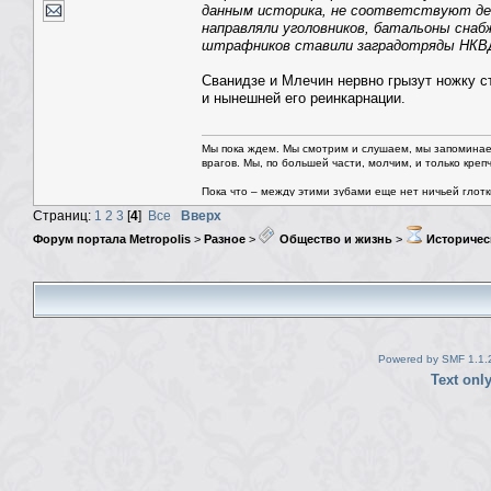
данным историка, не соответствуют д
направляли уголовников, батальоны снаб
штрафников ставили заградотряды НКВ
Сванидзе и Млечин нервно грызут ножку с
и нынешней его реинкарнации.
Мы пока ждем. Мы смотрим и слушаем, мы запоминае
врагов. Мы, по большей части, молчим, и только креп
Пока что – между этими зубами еще нет ничьей глотки.
Страниц:
1
2
3
[
4
]
Все
Вверх
Форум портала Metropolis
>
Разное
>
Общество и жизнь
>
Историчес
Powered by SMF 1.1.
Text onl