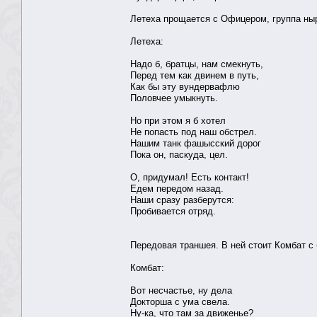
Летеха прощается с Офицером, группа ныр
Летеха:
Надо б, братцы, нам смекнуть,
Перед тем как двинем в путь,
Как бы эту вундервафлю
Половчее умыкнуть.
Но при этом я б хотел
Не попасть под наш обстрел.
Нашим танк фашысский дорог
Пока он, паскуда, цел.
О, придумал! Есть контакт!
Едем передом назад.
Наши сразу разберутся:
Пробивается отряд.
Передовая траншея. В ней стоит Комбат с 
Комбат:
Вот несчастье, ну дела
Докторша с ума свела.
Ну-ка, что там за движенье?