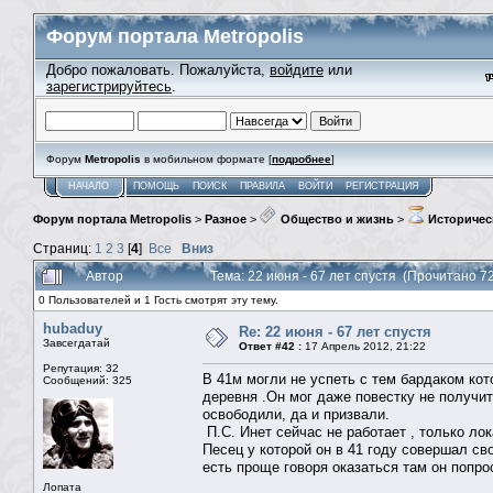
Форум портала Metropolis
Добро пожаловать. Пожалуйста,
войдите
или
зарегистрируйтесь
.
Форум
Metropolis
в мобильном формате [
подробнее
]
НАЧАЛО
ПОМОЩЬ
ПОИСК
ПРАВИЛА
ВОЙТИ
РЕГИСТРАЦИЯ
Форум портала Metropolis
>
Разное
>
Общество и жизнь
>
Историчес
Страниц:
1
2
3
[
4
]
Все
Вниз
Автор
Тема: 22 июня - 67 лет спустя (Прочитано 7
0 Пользователей и 1 Гость смотрят эту тему.
hubaduy
Re: 22 июня - 67 лет спустя
Завсегдатай
Ответ #42 :
17 Апрель 2012, 21:22
Репутация: 32
В 41м могли не успеть с тем бардаком кот
Сообщений: 325
деревня .Он мог даже повестку не получит
освободили, да и призвали.
П.С. Инет сейчас не работает , только лок
Песец у которой он в 41 году совершал сво
есть проще говоря оказаться там он попрос
Лопата