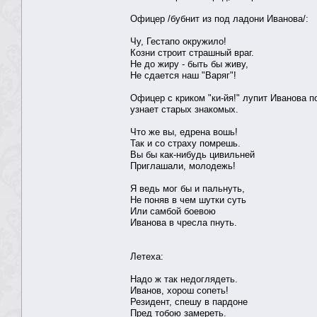
Офицер /бубнит из под ладони Иванова/:
Чу, Гестапо окружило!
Козни строит страшный враг.
Не до жиру - быть бы живу,
Не сдается наш "Варяг"!
Офицер с криком "ки-йя!" лупит Иванова п
узнает старых знакомых.
Что же вы, едрена вошь!
Так и со страху помрешь.
Вы бы как-нибудь цивильней
Приглашали, молодежь!
Я ведь мог бы и пальнуть,
Не поняв в чем шутки суть
Или самбой боевою
Иванова в чресла пнуть.
Летеха:
Надо ж так недоглядеть.
Иванов, хорош сопеть!
Резидент, спешу в пардоне
Пред тобою замереть.