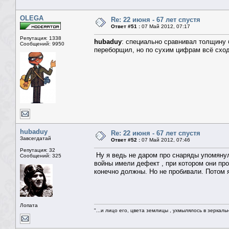
OLEGA
Re: 22 июня - 67 лет спустя
Ответ #51 :
07 Май 2012, 07:17
Репутация: 1338
hubaduy
: специально сравнивал толщину 
Сообщений: 9950
переборщил, но по сухим цифрам всё сход
hubaduy
Re: 22 июня - 67 лет спустя
Завсегдатай
Ответ #52 :
07 Май 2012, 07:46
Репутация: 32
Ну я ведь не даром про снаряды упомянул
Сообщений: 325
войны имели дефект , при котором они про
конечно должны. Но не пробивали. Потом я
Лопата
"...и лицо его, цвета землицы , ухмылялось в зеркальн