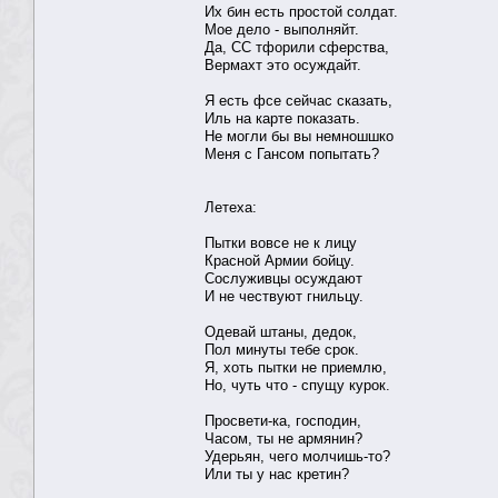
Их бин есть простой солдат.
Мое дело - выполняйт.
Да, СС тфорили сферства,
Вермахт это осуждайт.
Я есть фсе сейчас сказать,
Иль на карте показать.
Не могли бы вы немношшко
Меня с Гансом попытать?
Летеха:
Пытки вовсе не к лицу
Красной Армии бойцу.
Сослуживцы осуждают
И не чествуют гнильцу.
Одевай штаны, дедок,
Пол минуты тебе срок.
Я, хоть пытки не приемлю,
Но, чуть что - спущу курок.
Просвети-ка, господин,
Часом, ты не армянин?
Удерьян, чего молчишь-то?
Или ты у нас кретин?