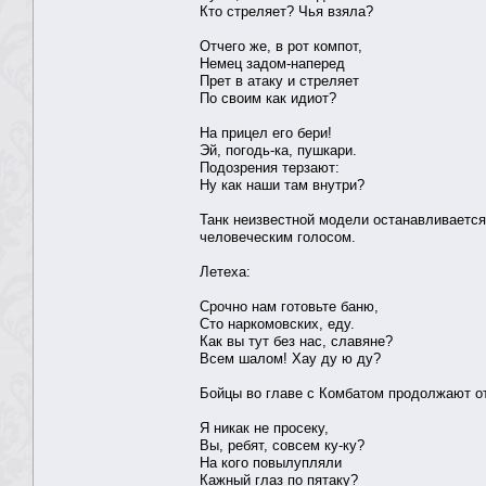
Кто стреляет? Чья взяла?
Отчего же, в рот компот,
Немец задом-наперед
Прет в атаку и стреляет
По своим как идиот?
На прицел его бери!
Эй, погодь-ка, пушкари.
Подозрения терзают:
Ну как наши там внутри?
Танк неизвестной модели останавливается
человеческим голосом.
Летеха:
Срочно нам готовьте баню,
Сто наркомовских, еду.
Как вы тут без нас, славяне?
Всем шалом! Хау ду ю ду?
Бойцы во главе с Комбатом продолжают о
Я никак не просеку,
Вы, ребят, совсем ку-ку?
На кого повылупляли
Кажный глаз по пятаку?