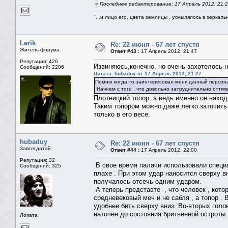
«
Последнее редактирование: 17 Апрель 2012, 21:
"...и лицо его, цвета землицы , ухмылялось в зеркальн
Lerik
Re: 22 июня - 67 лет спустя
Житель форума
Ответ #43 :
17 Апрель 2012, 21:47
Репутация: 426
Извиняюсь,конечно, но очень захотелось н
Сообщений: 2206
Цитата: hubaduy от 17 Апрель 2012, 21:27
Помню когда то заинтересовал меня данный персона
Начнем с того , что довольно затруднительно оттяп
Плотницкий топор, а ведь именно он наход
Таким топором можно даже легко заточить
только в его весе.
hubaduy
Re: 22 июня - 67 лет спустя
Завсегдатай
Ответ #44 :
17 Апрель 2012, 22:00
Репутация: 32
В свое время палачи использовали специа
Сообщений: 325
плахе . При этом удар наносится сверху в
получалось отсечь одним ударом.
А теперь представте , что человек , кото
средневековый меч и не сабля , а топор .
удобнее бить сверху вниз. Во-вторых голо
наточен до состояния бритвенной остроты.
Лопата