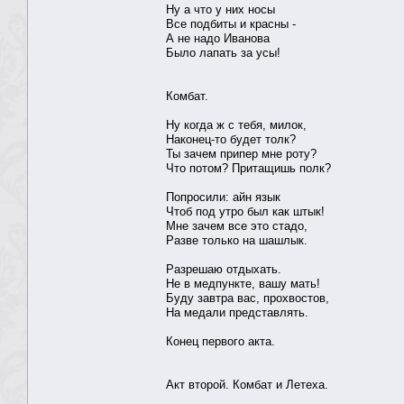
Ну а что у них носы
Все подбиты и красны -
А не надо Иванова
Было лапать за усы!
Комбат.
Ну когда ж с тебя, милок,
Наконец-то будет толк?
Ты зачем припер мне роту?
Что потом? Притащишь полк?
Попросили: айн язык
Чтоб под утро был как штык!
Мне зачем все это стадо,
Разве только на шашлык.
Разрешаю отдыхать.
Не в медпункте, вашу мать!
Буду завтра вас, прохвостов,
На медали представлять.
Конец первого акта.
Акт второй. Комбат и Летеха.