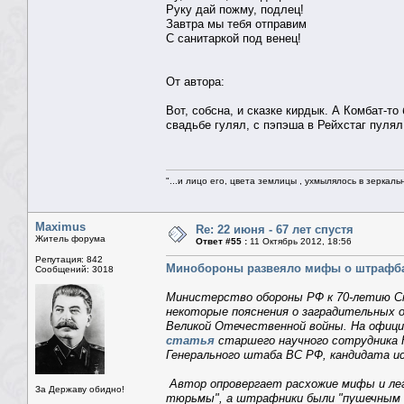
Руку дай пожму, подлец!
Завтра мы тебя отправим
С санитаркой под венец!
От автора:
Вот, собсна, и сказке кирдык. А Комбат-то
свадьбе гулял, с пэпэша в Рейхстаг пулял,
"...и лицо его, цвета землицы , ухмылялось в зеркальн
Maximus
Re: 22 июня - 67 лет спустя
Житель форума
Ответ #55 :
11 Октябрь 2012, 18:56
Репутация: 842
Минобороны развеяло мифы о штрафбат
Сообщений: 3018
Министерство обороны РФ к 70-летию С
некоторые пояснения о заградительных 
Великой Отечественной войны. На офиц
статья
старшего научного сотрудника 
Генерального штаба ВС РФ, кандидата ис
Автор опровергает расхожие мифы и лег
За Державу обидно!
тюрьмы", а штрафники были "пушечным мя