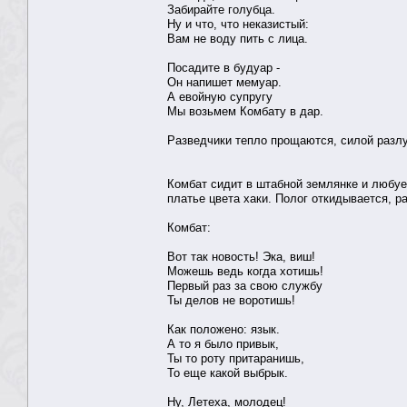
Забирайте голубца.
Ну и что, что неказистый:
Вам не воду пить с лица.
Посадите в будуар -
Он напишет мемуар.
А евойную супругу
Мы возьмем Комбату в дар.
Разведчики тепло прощаются, силой разлу
Комбат сидит в штабной землянке и любу
платье цвета хаки. Полог откидывается, р
Комбат:
Вот так новость! Эка, виш!
Можешь ведь когда хотишь!
Первый раз за свою службу
Ты делов не воротишь!
Как положено: язык.
А то я было привык,
Ты то роту притаранишь,
То еще какой выбрык.
Ну, Летеха, молодец!