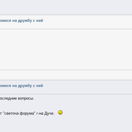
еримся на дружбу с ней
еримся на дружбу с ней
последние вопросы.
ат "светоча форума" г-на Дуче.