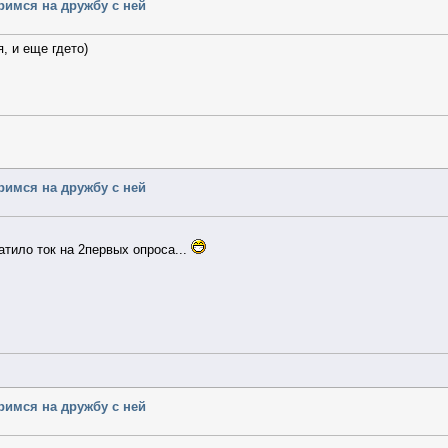
еримся на дружбу с ней
, и еще гдето)
еримся на дружбу с ней
атило ток на 2первых опроса...
еримся на дружбу с ней