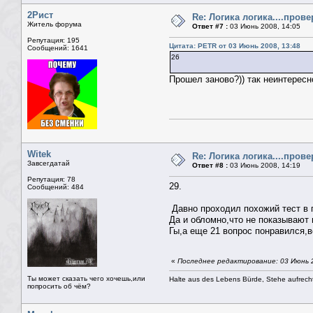
2Рист
Re: Логика логика....пров
Житель форума
Ответ #7 :
03 Июнь 2008, 14:05
Репутация: 195
Цитата: PETR от 03 Июнь 2008, 13:48
Сообщений: 1641
26
Прошел заново?)) так неинтересн
Witek
Re: Логика логика....пров
Завсегдатай
Ответ #8 :
03 Июнь 2008, 14:19
Репутация: 78
29.
Сообщений: 484
Давно проходил похожий тест в г
Да и обломно,что не показывают 
Гы,а еще 21 вопрос понравился,
«
Последнее редактирование: 03 Июнь 2
Ты может сказать чего хочешь,или
Halte aus des Lebens Bürde, Stehe aufrech
попросить об чём?