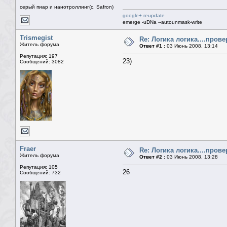
серый пиар и нанотроллинг(с. Safron)
google+ reupdate
emerge -uDNa --autounmask-write
Trismegist
Re: Логика логика....пров
Житель форума
Ответ #1 :
03 Июнь 2008, 13:14
Репутация: 197
23)
Сообщений: 3082
Fraer
Re: Логика логика....пров
Житель форума
Ответ #2 :
03 Июнь 2008, 13:28
Репутация: 105
26
Сообщений: 732