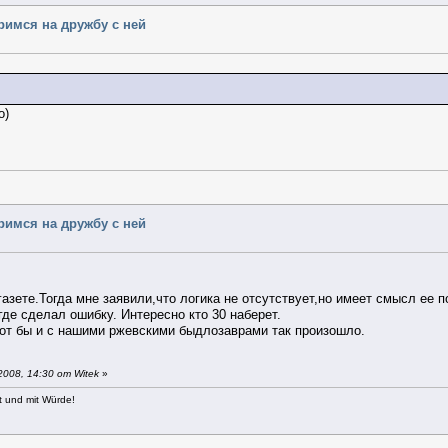
еримся на дружбу с ней
о)
еримся на дружбу с ней
азете.Тогда мне заявили,что логика не отсутствует,но имеет смысл ее п
где сделал ошибку. Интересно кто 30 наберет.
вот бы и с нашими ржевскими быдлозаврами так произошло.
008, 14:30 от Witek
»
t und mit Würde!