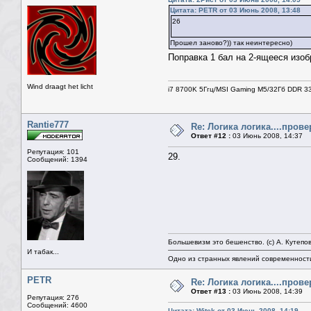
Цитата: PETR от 03 Июнь 2008, 13:48
26
Прошел заново?)) так неинтересно)
Поправка 1 бал на 2-ящееся изо
Wind draagt het licht
i7 8700K 5Ггц/MSI Gaming M5/32Гб DDR 3
Rantie777
Re: Логика логика....пров
Ответ #12 :
03 Июнь 2008, 14:37
Репутация: 101
29.
Сообщений: 1394
Большевизм это бешенство. (с) А. Кутепо
И табак...
Одно из странных явлений современност
PETR
Re: Логика логика....пров
Ответ #13 :
03 Июнь 2008, 14:39
Репутация: 276
Сообщений: 4600
Цитата: Witek от 03 Июнь 2008, 14:19