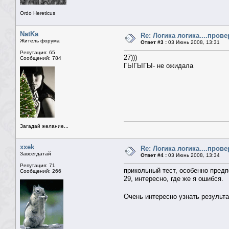
Ordo Hereticus
NatKa
Re: Логика логика....пров
Житель форума
Ответ #3 :
03 Июнь 2008, 13:31
Репутация: 65
27)))
Сообщений: 784
ГЫГЫГЫ- не ожидала
Загадай желание...
xxek
Re: Логика логика....пров
Завсегдатай
Ответ #4 :
03 Июнь 2008, 13:34
Репутация: 71
прикольный тест, особенно пред
Сообщений: 266
29, интересно, где же я ошибся.
Очень интересно узнать результ