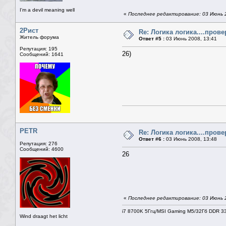
I'm a devil meaning well
«
Последнее редактирование: 03 Июнь 2
2Рист
Re: Логика логика....пров
Житель форума
Ответ #5 :
03 Июнь 2008, 13:41
Репутация: 195
26)
Сообщений: 1641
PETR
Re: Логика логика....пров
Ответ #6 :
03 Июнь 2008, 13:48
Репутация: 276
Сообщений: 4600
26
«
Последнее редактирование: 03 Июнь 
i7 8700K 5Ггц/MSI Gaming M5/32Гб DDR 3
Wind draagt het licht