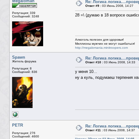
Megaloman
Re: Логика логика....пров
Ответ #9 :
03 Июнь 2008, 14:27
Репутация: 339
28 =\ (думаю в 18 вопросе ошибся
Сообщений: 3248
Алкоголь полезен для здоровья!
Миллионы мужчин не могут ошибаться!
http://megalomania.minitroopers.com
Spawn
Re: Логика логика....пров
Житель форума
Ответ #10 :
03 Июнь 2008, 14:33
Репутация: 8
у меня 10...
Сообщений: 836
ну а куль, подумаеш терпения хв
PETR
Re: Логика логика....пров
Ответ #11 :
03 Июнь 2008, 14:37
Репутация: 276
Сообщений: 4600
Цитата: 2Рист от 03 Июнь 2008, 14:05