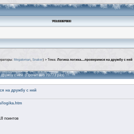
ераторы:
Megaloman
,
Snaker
) > Тема:
Логика логика....проверимся на дружбу с ней
а дружбу с ней (Прочитано 70773 раз)
ся на дружбу с ней
os/logika.htm
18 поинтов