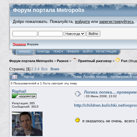
Форум портала Metropolis
Добро пожаловать. Пожалуйста,
войдите
или
зарегистрируйтесь
.
Правила
Форума
НАЧАЛО
ПОМОЩЬ
ПОИСК
ПРАВИЛА
ВОЙТИ
РЕГИСТРАЦИЯ
Форум портала Metropolis
>
Разное
>
Приятный разговор
>
Fun
(Мод
Страниц: [
1
]
2
3
4
Все
Вниз
Автор
Тема: Логика логика....проверимся н
0 Пользователей и 1 Гость смотрят эту тему.
Raphail
Логика логика....проверим
:
03 Июнь 2008, 13:02
Репутация: 385
http://children.kulichki.net/vopr
Сообщений: 3815
я оказалось не очень. всего 