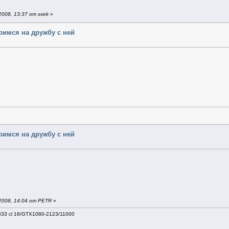
008, 13:37 от xxek
»
еримся на дружбу с ней
еримся на дружбу с ней
2008, 14:04 от PETR
»
333 cl 16/GTX1080-2123/11000