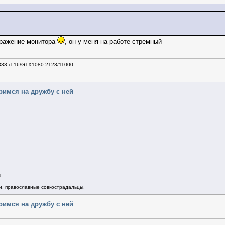
бражение монитора
, он у меня на работе стремный
333 cl 16/GTX1080-2123/11000
еримся на дружбу с ней
в
и, православные совкострадальцы.
еримся на дружбу с ней