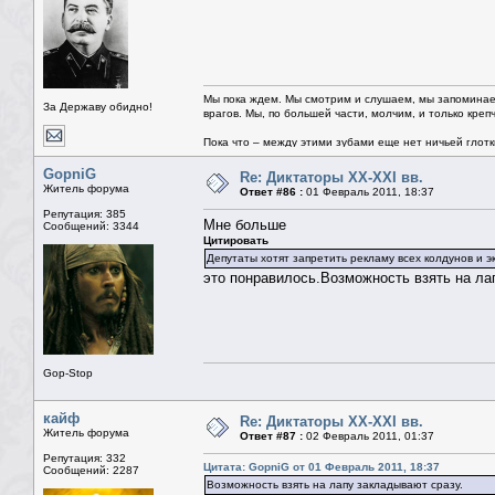
Мы пока ждем. Мы смотрим и слушаем, мы запоминае
За Державу обидно!
врагов. Мы, по большей части, молчим, и только креп
Пока что – между этими зубами еще нет ничьей глотки.
GopniG
Re: Диктаторы XX-XXI вв.
Житель форума
Ответ #86 :
01 Февраль 2011, 18:37
Репутация: 385
Мне больше
Сообщений: 3344
Цитировать
Депутаты хотят запретить рекламу всех колдунов и э
это понравилось.Возможность взять на ла
Gop-Stop
кайф
Re: Диктаторы XX-XXI вв.
Житель форума
Ответ #87 :
02 Февраль 2011, 01:37
Репутация: 332
Цитата: GopniG от 01 Февраль 2011, 18:37
Сообщений: 2287
Возможность взять на лапу закладывают сразу.