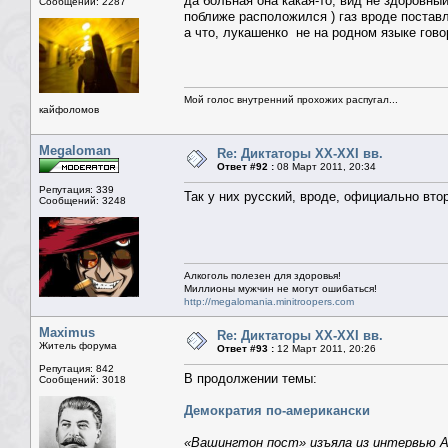
да больная она какая-то, вид не здоровный
Сообщений: 2287
поближе расположился ) газ вроде поставл
а что, лукашенко не на родном языке гово
Мой голос внутренний прохожих распугал...
кайфоломов
Megaloman
Re: Диктаторы XX-XXI вв.
Ответ #92 :
08 Март 2011, 20:34
Репутация: 339
Так у них русский, вроде, официально вто
Сообщений: 3248
Алкоголь полезен для здоровья!
Миллионы мужчин не могут ошибаться!
http://megalomania.minitroopers.com
Maximus
Re: Диктаторы XX-XXI вв.
Житель форума
Ответ #93 :
12 Март 2011, 20:26
Репутация: 842
В продолжении темы:
Сообщений: 3018
Демократия по-американски
«Вашингтон пост» изъяла из интервью А