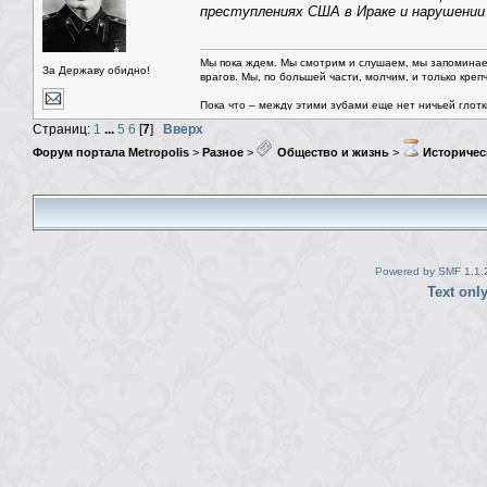
преступлениях США в Ираке и нарушении 
Мы пока ждем. Мы смотрим и слушаем, мы запоминае
За Державу обидно!
врагов. Мы, по большей части, молчим, и только креп
Пока что – между этими зубами еще нет ничьей глотки.
Страниц:
1
...
5
6
[
7
]
Вверх
Форум портала Metropolis
>
Разное
>
Общество и жизнь
>
Историчес
Powered by SMF 1.1.
Text onl