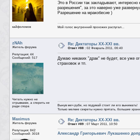
Это в России так закладывают, интересно
разрешения", за это наверно уже разверну
Разрешение на мракобесие )
кайфоломов
Мой голос внутренний прохожих распугал...
zNAh
Re: Диктаторы XX-XXI вв.
Житель форума
Ответ #88 :
02 Февраль 2011, 06:40
Репутация: 44
Сообщений: 517
Думаю никаких "драк" не будет, все уже о
страховок и тп.
Читать нужно не
отрывками, а спорить не
Вынув меч руби, но подумай стоит ли его вынимать!
ради спора
Только мелкие секреты нужно прятать, большие храни
Maximus
Re: Диктаторы XX-XXI вв.
Житель форума
Ответ #89 :
07 Март 2011, 10:50
Репутация: 842
Александр Григорьевич Лукашенко допр
Сообщений: 3018