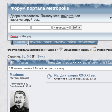
Форум портала Metropolis
Добро пожаловать. Пожалуйста,
войдите
или
зарегистрируйтесь
.
Поиск
по Форуму
НАЧАЛО
ПОМОЩЬ
ПОИСК
ПРАВИЛА
ВОЙТИ
РЕГИСТРАЦИЯ
Форум портала Metropolis
>
Разное
>
Общество и жизнь
>
Историчес
Страниц:
1
...
5
6
[
7
]
Вниз
Автор
Тема: Диктаторы XX-XXI вв. (Прочитано 822
0 Пользователей и 2 Гостей смотрят эту тему.
Maximus
Re: Диктаторы XX-XXI вв.
Житель форума
Ответ #84 :
26 Январь 2011, 13:16
Репутация: 842
Сообщений: 3018