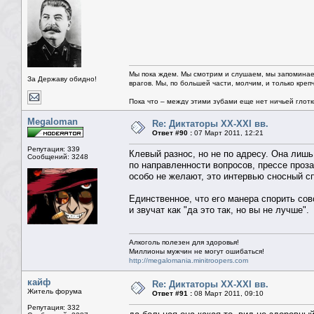
Мы пока ждем. Мы смотрим и слушаем, мы запоминае
За Державу обидно!
врагов. Мы, по большей части, молчим, и только креп
Пока что – между этими зубами еще нет ничьей глотки.
Megaloman
Re: Диктаторы XX-XXI вв.
Ответ #90 :
07 Март 2011, 12:21
Репутация: 339
Клевый разнос, но не по адресу. Она лишь
Сообщений: 3248
по направленности вопросов, прессе проз
особо не желают, это интервью сносный с
Единственное, что его манера спорить совс
и звучат как "да это так, но вы не лучше".
Алкоголь полезен для здоровья!
Миллионы мужчин не могут ошибаться!
http://megalomania.minitroopers.com
кайф
Re: Диктаторы XX-XXI вв.
Житель форума
Ответ #91 :
08 Март 2011, 09:10
Репутация: 332