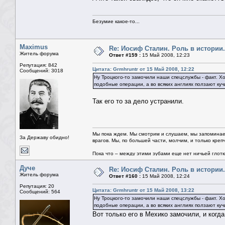
Безумие какое-то...
Maximus
Re: Иосиф Сталин. Роль в истории.
Житель форума
Ответ #159 :
15 Май 2008, 12:23
Репутация: 842
Цитата: Grmhruntr от 15 Май 2008, 12:22
Сообщений: 3018
Ну Троцкого-то замочили наши спецслужбы - факт. Х
подобные операции, а во всяких англиях ползают куч
Так его то за дело устранили.
Мы пока ждем. Мы смотрим и слушаем, мы запоминае
За Державу обидно!
врагов. Мы, по большей части, молчим, и только креп
Пока что – между этими зубами еще нет ничьей глотки.
Дуче
Re: Иосиф Сталин. Роль в истории.
Житель форума
Ответ #160 :
15 Май 2008, 12:24
Репутация: 20
Цитата: Grmhruntr от 15 Май 2008, 13:22
Сообщений: 564
Ну Троцкого-то замочили наши спецслужбы - факт. Х
подобные операции, а во всяких англиях ползают куч
Вот только его в Мехико замочили, и когд