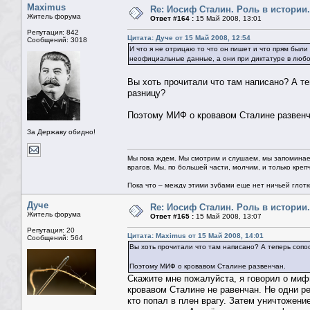
Maximus
Re: Иосиф Сталин. Роль в истории.
Житель форума
Ответ #164 :
15 Май 2008, 13:01
Репутация: 842
Цитата: Дуче от 15 Май 2008, 12:54
Сообщений: 3018
И что я не отрицаю то что он пишет и что прям был
неофициальные данные, а они при диктатуре в любо
Вы хоть прочитали что там написано? А т
разницу?
Поэтому МИФ о кровавом Сталине развенч
За Державу обидно!
Мы пока ждем. Мы смотрим и слушаем, мы запоминае
врагов. Мы, по большей части, молчим, и только креп
Пока что – между этими зубами еще нет ничьей глотки.
Дуче
Re: Иосиф Сталин. Роль в истории.
Житель форума
Ответ #165 :
15 Май 2008, 13:07
Репутация: 20
Цитата: Maximus от 15 Май 2008, 14:01
Сообщений: 564
Вы хоть прочитали что там написано? А теперь соп
Поэтому МИФ о кровавом Сталине развенчан.
Скажите мне пожалуйста, я говорил о мифи
кровавом Сталине не равенчан. Не одни ре
кто попал в плен врагу. Затем уничтожение