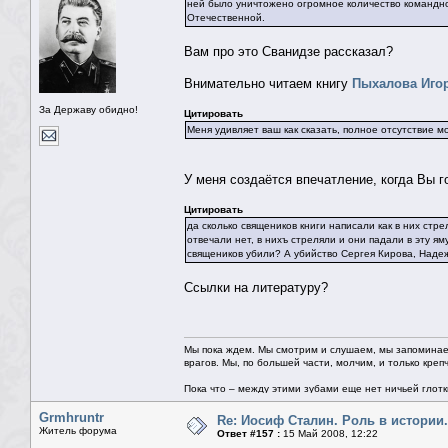
ней было уничтожено огромное количество командно
Отечественной.
Вам про это Сванидзе рассказал?
Внимательно читаем книгу
Пыхалова Иго
За Державу обидно!
Цитировать
Меня удивляет ваш как сказать, полное отсутствие м
У меня создаётся впечатление, когда Вы го
Цитировать
да сколько священиков книги написали как в них стр
отвечали нет, в нихъ стреляли и они падали в эту я
священиков убили? А убийство Сергея Кирова, Наде
Ссылки на литературу?
Мы пока ждем. Мы смотрим и слушаем, мы запоминае
врагов. Мы, по большей части, молчим, и только креп
Пока что – между этими зубами еще нет ничьей глотки.
Grmhruntr
Re: Иосиф Сталин. Роль в истории.
Житель форума
Ответ #157 :
15 Май 2008, 12:22