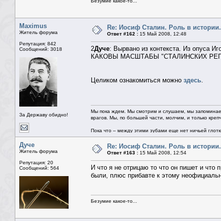
Безумие какое-то...
Maximus
Re: Иосиф Сталин. Роль в истории.
Житель форума
Ответ #162 :
15 Май 2008, 12:48
Репутация: 842
2
Дуче
: Вырвано из контекста. Из опуса И
Сообщений: 3018
КАКОВЫ МАСШТАБЫ "СТАЛИНСКИХ РЕ
Целиком ознакомиться можно
здесь
.
Мы пока ждем. Мы смотрим и слушаем, мы запоминае
За Державу обидно!
врагов. Мы, по большей части, молчим, и только креп
Пока что – между этими зубами еще нет ничьей глотки.
Дуче
Re: Иосиф Сталин. Роль в истории.
Житель форума
Ответ #163 :
15 Май 2008, 12:54
Репутация: 20
И что я не отрицаю то что он пишет и чт
Сообщений: 564
были, плюс прибавте к этому неофициальн
Безумие какое-то...