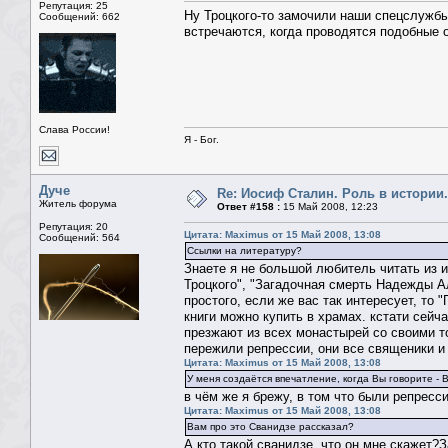
Репутация: 25
Ну Троцкого-то замочили наши спецслужбы
Сообщений: 662
встречаются, когда проводятся подобные о
Слава России!
Я - Бог.
Дуче
Re: Иосиф Сталин. Роль в истории.
Житель форума
Ответ #158 :
15 Май 2008, 12:23
Репутация: 20
Цитата: Maximus от 15 Май 2008, 13:08
Сообщений: 564
Ссылки на литературу?
Знаете я не большой любитель читать из и
Троцкого", "Загадочная смерть Надежды А
простого, если же вас так интересует, то
книги можно купить в храмах. кстати сейч
презжают из всех монастырей со своими то
пережили репрессии, они все священики и
Цитата: Maximus от 15 Май 2008, 13:08
У меня создаётся впечатление, когда Вы говорите - 
в чём же я брежу, в том что были репресс
Цитата: Maximus от 15 Май 2008, 13:08
Вам про это Сванидзе рассказал?
А кто такой сванидзе, что он мне скажет?