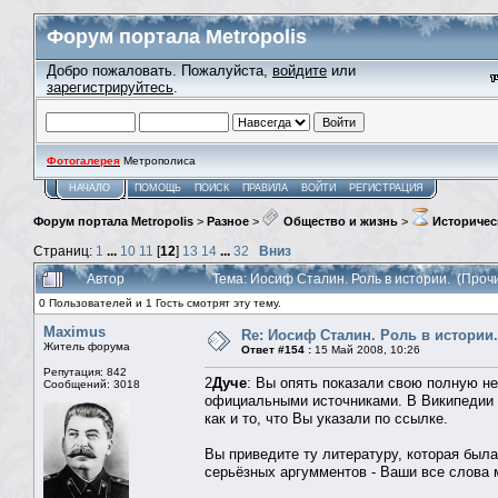
Форум портала Metropolis
Добро пожаловать. Пожалуйста,
войдите
или
зарегистрируйтесь
.
Фотогалерея
Метрополиса
НАЧАЛО
ПОМОЩЬ
ПОИСК
ПРАВИЛА
ВОЙТИ
РЕГИСТРАЦИЯ
Форум портала Metropolis
>
Разное
>
Общество и жизнь
>
Историчес
Страниц:
1
...
10
11
[
12
]
13
14
...
32
Вниз
Автор
Тема: Иосиф Сталин. Роль в истории. (Проч
0 Пользователей и 1 Гость смотрят эту тему.
Maximus
Re: Иосиф Сталин. Роль в истории.
Житель форума
Ответ #154 :
15 Май 2008, 10:26
Репутация: 842
2
Дуче
: Вы опять показали свою полную не
Сообщений: 3018
официальными источниками. В Википедии
как и то, что Вы указали по ссылке.
Вы приведите ту литературу, которая был
серьёзных аргумментов - Ваши все слова м