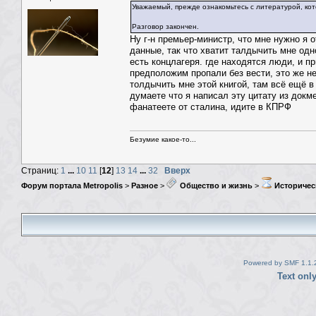
Уважаемый, прежде ознакомьтесь с литературой, ко
Разговор закончен.
Ну г-н премьер-министр, что мне нужно я 
данные, так что хватит талдычить мне одн
есть концлагеря. где находятся люди, и п
предположим пропали без вести, это же не
толдычить мне этой книгой, там всё ещё 
думаете что я написал эту цитату из докм
фанатеете от сталина, идите в КПРФ
Безумие какое-то...
Страниц:
1
...
10
11
[
12
]
13
14
...
32
Вверх
Форум портала Metropolis
>
Разное
>
Общество и жизнь
>
Историчес
Powered by SMF 1.1.
Text onl