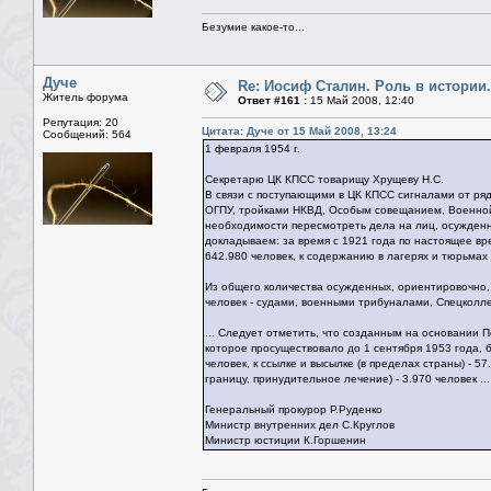
Безумие какое-то...
Дуче
Re: Иосиф Сталин. Роль в истории.
Житель форума
Ответ #161 :
15 Май 2008, 12:40
Репутация: 20
Цитата: Дуче от 15 Май 2008, 13:24
Сообщений: 564
1 февраля 1954 г.
Секретарю ЦК КПСС товарищу Хрущеву Н.С.
В связи с поступающими в ЦК КПСС сигналами от ря
ОГПУ, тройками НКВД, Особым совещанием, Военной 
необходимости пересмотреть дела на лиц, осужденн
докладываем: за время с 1921 года по настоящее вр
642.980 человек, к содержанию в лагерях и тюрьмах н
Из общего количества осужденных, ориентировочно,
человек - судами, военными трибуналами, Спецколл
... Следует отметить, что созданным на основании
которое просуществовало до 1 сентября 1953 года, б
человек, к ссылке и высылке (в пределах страны) - 
границу, принудительное лечение) - 3.970 человек ...
Генеральный прокурор Р.Руденко
Министр внутренних дел С.Круглов
Министр юстиции К.Горшенин