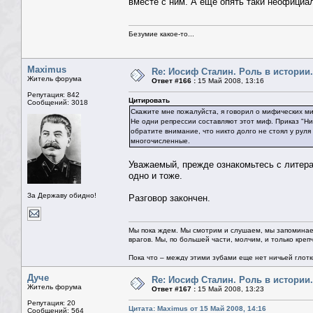
вместе с ним. А ещё опять таки неофициа
Безумие какое-то...
Maximus
Re: Иосиф Сталин. Роль в истории.
Житель форума
Ответ #166 :
15 Май 2008, 13:16
Репутация: 842
Цитировать
Сообщений: 3018
Скажите мне пожалуйста, я говорил о мифических ми
Не одни репрессии составляют этот миф. Приказ "Ни 
обратите внимание, что никто долго не стоял у рул
многочисленные.
Уважаемый, прежде ознакомьтесь с литера
одно и тоже.
За Державу обидно!
Разговор закончен.
Мы пока ждем. Мы смотрим и слушаем, мы запоминае
врагов. Мы, по большей части, молчим, и только креп
Пока что – между этими зубами еще нет ничьей глотки.
Дуче
Re: Иосиф Сталин. Роль в истории.
Житель форума
Ответ #167 :
15 Май 2008, 13:23
Репутация: 20
Цитата: Maximus от 15 Май 2008, 14:16
Сообщений: 564