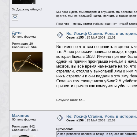
За Державу обидно!
Мы пока ждем. Мы смотрим и слушаем, мы запоминае
врагов. Мы, по большей части, молчим, и только креп
Пока что – между этими зубами еще нет ничьей глотки.
Дуче
Re: Иосиф Сталин. Роль в истории.
Житель форума
Ответ #155 :
15 Май 2008, 12:01
Репутация: 20
Вот именно что там поправить и сделать ч
Сообщений: 564
т.п. А про репессии написано везде, я од
которая была в 1938. Именно при ней было
одной из причин проигрыша немцам в нача
мозгов, вы всё время намекаете на то, чт
стреляли, стояли у выкопаной ямы к ним п
нихъ стреляли и они падали в эту яму.Не
Сколько там священиков убили? А убийст
привести пример как коммуисты убилы все
Безумие какое-то...
Maximus
Re: Иосиф Сталин. Роль в истории.
Житель форума
Ответ #156 :
15 Май 2008, 12:08
Репутация: 842
Цитировать
Сообщений: 3018
А про репессии написано везде, я одного не понима