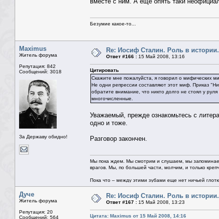
вместе с ним. А ещё опять таки неофициа
Безумие какое-то...
Maximus
Re: Иосиф Сталин. Роль в истории.
Житель форума
Ответ #166 :
15 Май 2008, 13:16
Репутация: 842
Цитировать
Сообщений: 3018
Скажите мне пожалуйста, я говорил о мифических ми
Не одни репрессии составляют этот миф. Приказ "Ни 
обратите внимание, что никто долго не стоял у рул
многочисленные.
Уважаемый, прежде ознакомьтесь с литера
одно и тоже.
За Державу обидно!
Разговор закончен.
Мы пока ждем. Мы смотрим и слушаем, мы запоминае
врагов. Мы, по большей части, молчим, и только креп
Пока что – между этими зубами еще нет ничьей глотки.
Дуче
Re: Иосиф Сталин. Роль в истории.
Житель форума
Ответ #167 :
15 Май 2008, 13:23
Репутация: 20
Цитата: Maximus от 15 Май 2008, 14:16
Сообщений: 564