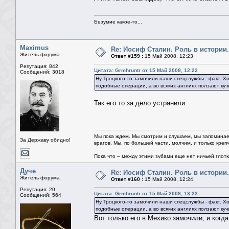
Безумие какое-то...
Maximus
Re: Иосиф Сталин. Роль в истории.
Житель форума
Ответ #159 :
15 Май 2008, 12:23
Репутация: 842
Цитата: Grmhruntr от 15 Май 2008, 12:22
Сообщений: 3018
Ну Троцкого-то замочили наши спецслужбы - факт. Х
подобные операции, а во всяких англиях ползают куч
Так его то за дело устранили.
Мы пока ждем. Мы смотрим и слушаем, мы запоминае
За Державу обидно!
врагов. Мы, по большей части, молчим, и только креп
Пока что – между этими зубами еще нет ничьей глотки.
Дуче
Re: Иосиф Сталин. Роль в истории.
Житель форума
Ответ #160 :
15 Май 2008, 12:24
Репутация: 20
Цитата: Grmhruntr от 15 Май 2008, 13:22
Сообщений: 564
Ну Троцкого-то замочили наши спецслужбы - факт. Х
подобные операции, а во всяких англиях ползают куч
Вот только его в Мехико замочили, и когд