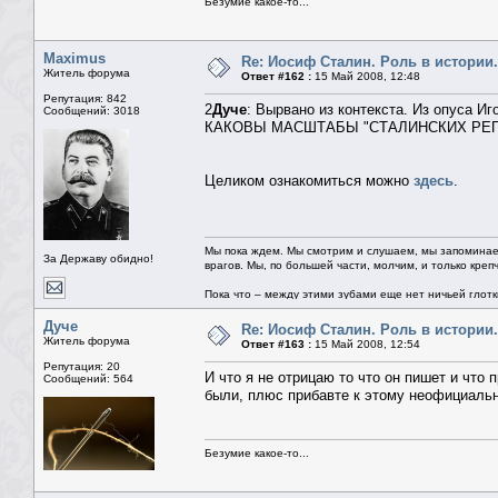
Безумие какое-то...
Maximus
Re: Иосиф Сталин. Роль в истории.
Житель форума
Ответ #162 :
15 Май 2008, 12:48
Репутация: 842
2
Дуче
: Вырвано из контекста. Из опуса И
Сообщений: 3018
КАКОВЫ МАСШТАБЫ "СТАЛИНСКИХ РЕ
Целиком ознакомиться можно
здесь
.
Мы пока ждем. Мы смотрим и слушаем, мы запоминае
За Державу обидно!
врагов. Мы, по большей части, молчим, и только креп
Пока что – между этими зубами еще нет ничьей глотки.
Дуче
Re: Иосиф Сталин. Роль в истории.
Житель форума
Ответ #163 :
15 Май 2008, 12:54
Репутация: 20
И что я не отрицаю то что он пишет и чт
Сообщений: 564
были, плюс прибавте к этому неофициальн
Безумие какое-то...