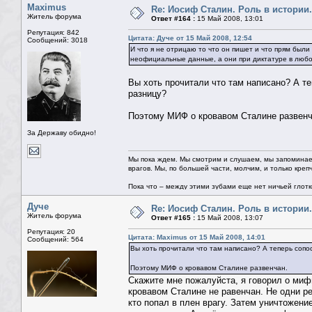
Maximus
Re: Иосиф Сталин. Роль в истории.
Житель форума
Ответ #164 :
15 Май 2008, 13:01
Репутация: 842
Цитата: Дуче от 15 Май 2008, 12:54
Сообщений: 3018
И что я не отрицаю то что он пишет и что прям был
неофициальные данные, а они при диктатуре в любо
Вы хоть прочитали что там написано? А т
разницу?
Поэтому МИФ о кровавом Сталине развенч
За Державу обидно!
Мы пока ждем. Мы смотрим и слушаем, мы запоминае
врагов. Мы, по большей части, молчим, и только креп
Пока что – между этими зубами еще нет ничьей глотки.
Дуче
Re: Иосиф Сталин. Роль в истории.
Житель форума
Ответ #165 :
15 Май 2008, 13:07
Репутация: 20
Цитата: Maximus от 15 Май 2008, 14:01
Сообщений: 564
Вы хоть прочитали что там написано? А теперь соп
Поэтому МИФ о кровавом Сталине развенчан.
Скажите мне пожалуйста, я говорил о мифи
кровавом Сталине не равенчан. Не одни ре
кто попал в плен врагу. Затем уничтожение