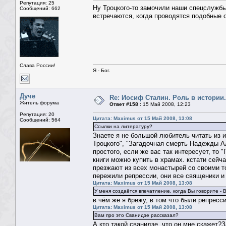
Репутация: 25
Ну Троцкого-то замочили наши спецслужбы
Сообщений: 662
встречаются, когда проводятся подобные о
Слава России!
Я - Бог.
Дуче
Re: Иосиф Сталин. Роль в истории.
Житель форума
Ответ #158 :
15 Май 2008, 12:23
Репутация: 20
Цитата: Maximus от 15 Май 2008, 13:08
Сообщений: 564
Ссылки на литературу?
Знаете я не большой любитель читать из и
Троцкого", "Загадочная смерть Надежды А
простого, если же вас так интересует, то
книги можно купить в храмах. кстати сейч
презжают из всех монастырей со своими то
пережили репрессии, они все священики и
Цитата: Maximus от 15 Май 2008, 13:08
У меня создаётся впечатление, когда Вы говорите - 
в чём же я брежу, в том что были репресс
Цитата: Maximus от 15 Май 2008, 13:08
Вам про это Сванидзе рассказал?
А кто такой сванидзе, что он мне скажет?