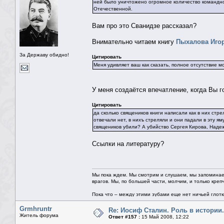
ней было уничтожено огромное количество командно
Отечественной.
Вам про это Сванидзе рассказал?
Внимательно читаем книгу
Пыхалова Иго
За Державу обидно!
Цитировать
Меня удивляет ваш как сказать, полное отсутствие м
У меня создаётся впечатление, когда Вы го
Цитировать
да сколько священиков книги написали как в них стр
отвечали нет, в нихъ стреляли и они падали в эту я
священиков убили? А убийство Сергея Кирова, Наде
Ссылки на литературу?
Мы пока ждем. Мы смотрим и слушаем, мы запоминае
врагов. Мы, по большей части, молчим, и только креп
Пока что – между этими зубами еще нет ничьей глотки.
Grmhruntr
Re: Иосиф Сталин. Роль в истории.
Житель форума
Ответ #157 :
15 Май 2008, 12:22