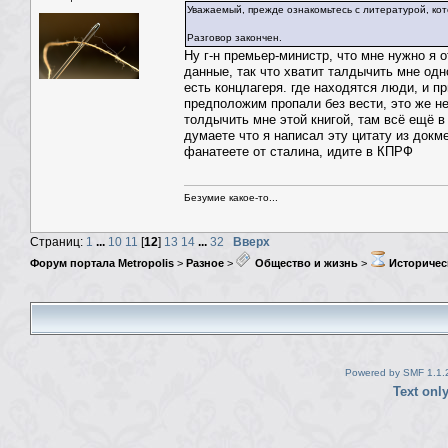
Уважаемый, прежде ознакомьтесь с литературой, ко
Разговор закончен.
Ну г-н премьер-министр, что мне нужно я 
данные, так что хватит талдычить мне одн
есть концлагеря. где находятся люди, и п
предположим пропали без вести, это же не
толдычить мне этой книгой, там всё ещё 
думаете что я написал эту цитату из докм
фанатеете от сталина, идите в КПРФ
Безумие какое-то...
Страниц:
1
...
10
11
[
12
]
13
14
...
32
Вверх
Форум портала Metropolis
>
Разное
>
Общество и жизнь
>
Историчес
Powered by SMF 1.1.
Text onl