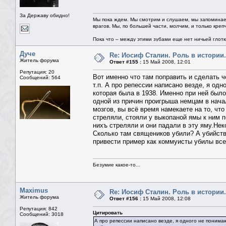
За Державу обидно!
Мы пока ждем. Мы смотрим и слушаем, мы запоминае
врагов. Мы, по большей части, молчим, и только креп
Пока что – между этими зубами еще нет ничьей глотки.
Дуче
Re: Иосиф Сталин. Роль в истории.
Житель форума
Ответ #155 :
15 Май 2008, 12:01
Репутация: 20
Вот именно что там поправить и сделать ч
Сообщений: 564
т.п. А про репессии написано везде, я од
которая была в 1938. Именно при ней было
одной из причин проигрыша немцам в нача
мозгов, вы всё время намекаете на то, чт
стреляли, стояли у выкопаной ямы к ним п
нихъ стреляли и они падали в эту яму.Не
Сколько там священиков убили? А убийст
привести пример как коммуисты убилы все
Безумие какое-то...
Maximus
Re: Иосиф Сталин. Роль в истории.
Житель форума
Ответ #156 :
15 Май 2008, 12:08
Репутация: 842
Цитировать
Сообщений: 3018
А про репессии написано везде, я одного не понима