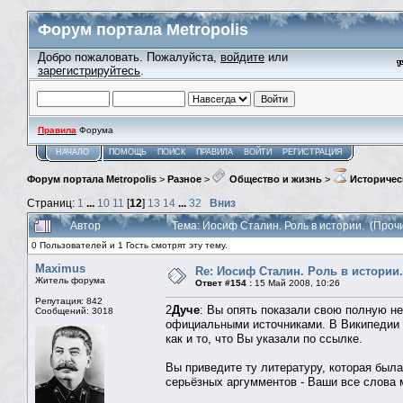
Форум портала Metropolis
Добро пожаловать. Пожалуйста,
войдите
или
зарегистрируйтесь
.
Правила
Форума
НАЧАЛО
ПОМОЩЬ
ПОИСК
ПРАВИЛА
ВОЙТИ
РЕГИСТРАЦИЯ
Форум портала Metropolis
>
Разное
>
Общество и жизнь
>
Историчес
Страниц:
1
...
10
11
[
12
]
13
14
...
32
Вниз
Автор
Тема: Иосиф Сталин. Роль в истории. (Проч
0 Пользователей и 1 Гость смотрят эту тему.
Maximus
Re: Иосиф Сталин. Роль в истории.
Житель форума
Ответ #154 :
15 Май 2008, 10:26
Репутация: 842
2
Дуче
: Вы опять показали свою полную не
Сообщений: 3018
официальными источниками. В Википедии
как и то, что Вы указали по ссылке.
Вы приведите ту литературу, которая был
серьёзных аргумментов - Ваши все слова м