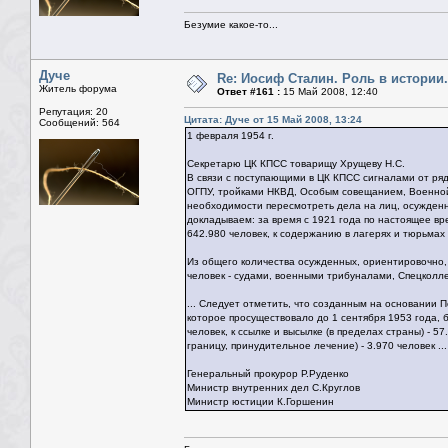
Безумие какое-то...
Дуче
Re: Иосиф Сталин. Роль в истории.
Житель форума
Ответ #161 :
15 Май 2008, 12:40
Репутация: 20
Цитата: Дуче от 15 Май 2008, 13:24
Сообщений: 564
1 февраля 1954 г.
Секретарю ЦК КПСС товарищу Хрущеву Н.С.
В связи с поступающими в ЦК КПСС сигналами от ря
ОГПУ, тройками НКВД, Особым совещанием, Военной 
необходимости пересмотреть дела на лиц, осужденн
докладываем: за время с 1921 года по настоящее вр
642.980 человек, к содержанию в лагерях и тюрьмах н
Из общего количества осужденных, ориентировочно,
человек - судами, военными трибуналами, Спецколл
... Следует отметить, что созданным на основании
которое просуществовало до 1 сентября 1953 года, б
человек, к ссылке и высылке (в пределах страны) - 
границу, принудительное лечение) - 3.970 человек ...
Генеральный прокурор Р.Руденко
Министр внутренних дел С.Круглов
Министр юстиции К.Горшенин