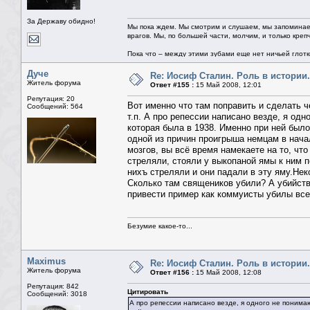
За Державу обидно!
Мы пока ждем. Мы смотрим и слушаем, мы запоминае
врагов. Мы, по большей части, молчим, и только креп
Пока что – между этими зубами еще нет ничьей глотки.
Дуче
Re: Иосиф Сталин. Роль в истории.
Житель форума
Ответ #155 :
15 Май 2008, 12:01
Репутация: 20
Вот именно что там поправить и сделать ч
Сообщений: 564
т.п. А про репессии написано везде, я од
которая была в 1938. Именно при ней было
одной из причин проигрыша немцам в нача
мозгов, вы всё время намекаете на то, чт
стреляли, стояли у выкопаной ямы к ним п
нихъ стреляли и они падали в эту яму.Не
Сколько там священиков убили? А убийст
привести пример как коммуисты убилы все
Безумие какое-то...
Maximus
Re: Иосиф Сталин. Роль в истории.
Житель форума
Ответ #156 :
15 Май 2008, 12:08
Репутация: 842
Цитировать
Сообщений: 3018
А про репессии написано везде, я одного не понима