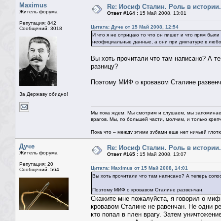
Maximus
Re: Иосиф Сталин. Роль в истории.
Житель форума
Ответ #164 :
15 Май 2008, 13:01
Репутация: 842
Цитата: Дуче от 15 Май 2008, 12:54
Сообщений: 3018
И что я не отрицаю то что он пишет и что прям был
неофициальные данные, а они при диктатуре в любо
Вы хоть прочитали что там написано? А т
разницу?
Поэтому МИФ о кровавом Сталине развенч
За Державу обидно!
Мы пока ждем. Мы смотрим и слушаем, мы запоминае
врагов. Мы, по большей части, молчим, и только креп
Пока что – между этими зубами еще нет ничьей глотки.
Дуче
Re: Иосиф Сталин. Роль в истории.
Житель форума
Ответ #165 :
15 Май 2008, 13:07
Репутация: 20
Цитата: Maximus от 15 Май 2008, 14:01
Сообщений: 564
Вы хоть прочитали что там написано? А теперь соп
Поэтому МИФ о кровавом Сталине развенчан.
Скажите мне пожалуйста, я говорил о мифи
кровавом Сталине не равенчан. Не одни ре
кто попал в плен врагу. Затем уничтожение