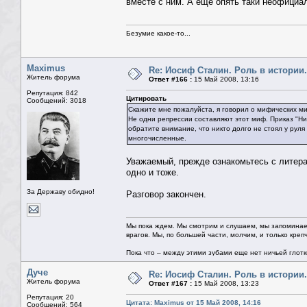
вместе с ним. А ещё опять таки неофициа
Безумие какое-то...
Maximus
Re: Иосиф Сталин. Роль в истории.
Житель форума
Ответ #166 :
15 Май 2008, 13:16
Репутация: 842
Цитировать
Сообщений: 3018
Скажите мне пожалуйста, я говорил о мифических ми
Не одни репрессии составляют этот миф. Приказ "Ни 
обратите внимание, что никто долго не стоял у рул
многочисленные.
Уважаемый, прежде ознакомьтесь с литера
одно и тоже.
За Державу обидно!
Разговор закончен.
Мы пока ждем. Мы смотрим и слушаем, мы запоминае
врагов. Мы, по большей части, молчим, и только креп
Пока что – между этими зубами еще нет ничьей глотки.
Дуче
Re: Иосиф Сталин. Роль в истории.
Житель форума
Ответ #167 :
15 Май 2008, 13:23
Репутация: 20
Цитата: Maximus от 15 Май 2008, 14:16
Сообщений: 564