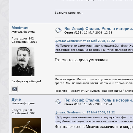
Безумие какое-то...
Maximus
Re: Иосиф Сталин. Роль в истории.
Житель форума
Ответ #159 :
15 Май 2008, 12:23
Репутация: 842
Цитата: Grmhruntr от 15 Май 2008, 12:22
Сообщений: 3018
Ну Троцкого-то замочили наши спецслужбы - факт. Х
подобные операции, а во всяких англиях ползают куч
Так его то за дело устранили.
Мы пока ждем. Мы смотрим и слушаем, мы запоминае
За Державу обидно!
врагов. Мы, по большей части, молчим, и только креп
Пока что – между этими зубами еще нет ничьей глотки.
Дуче
Re: Иосиф Сталин. Роль в истории.
Житель форума
Ответ #160 :
15 Май 2008, 12:24
Репутация: 20
Цитата: Grmhruntr от 15 Май 2008, 13:22
Сообщений: 564
Ну Троцкого-то замочили наши спецслужбы - факт. Х
подобные операции, а во всяких англиях ползают куч
Вот только его в Мехико замочили, и когд