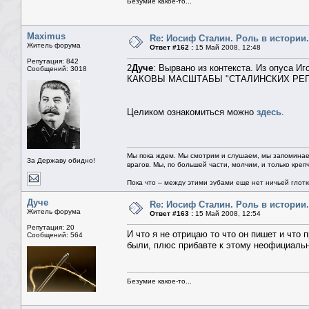
Безумие какое-то...
Maximus
Re: Иосиф Сталин. Роль в истории.
Житель форума
Ответ #162 :
15 Май 2008, 12:48
Репутация: 842
2
Дуче
: Вырвано из контекста. Из опуса И
Сообщений: 3018
КАКОВЫ МАСШТАБЫ "СТАЛИНСКИХ РЕ
Целиком ознакомиться можно
здесь
.
Мы пока ждем. Мы смотрим и слушаем, мы запоминае
За Державу обидно!
врагов. Мы, по большей части, молчим, и только креп
Пока что – между этими зубами еще нет ничьей глотки.
Дуче
Re: Иосиф Сталин. Роль в истории.
Житель форума
Ответ #163 :
15 Май 2008, 12:54
Репутация: 20
И что я не отрицаю то что он пишет и чт
Сообщений: 564
были, плюс прибавте к этому неофициальн
Безумие какое-то...