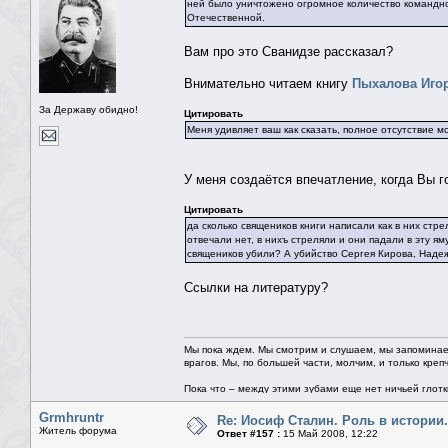
ней было уничтожено огромное количество командно
Отечественной.
Вам про это Сванидзе рассказал?
Внимательно читаем книгу
Пыхалова Иго
За Державу обидно!
Цитировать
Меня удивляет ваш как сказать, полное отсутствие м
У меня создаётся впечатление, когда Вы го
Цитировать
да сколько священиков книги написали как в них стр
отвечали нет, в нихъ стреляли и они падали в эту я
священиков убили? А убийство Сергея Кирова, Наде
Ссылки на литературу?
Мы пока ждем. Мы смотрим и слушаем, мы запоминае
врагов. Мы, по большей части, молчим, и только креп
Пока что – между этими зубами еще нет ничьей глотки.
Grmhruntr
Re: Иосиф Сталин. Роль в истории.
Житель форума
Ответ #157 :
15 Май 2008, 12:22