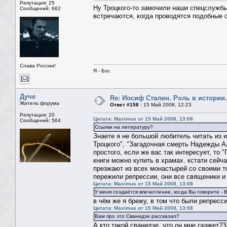
Репутация: 25
Ну Троцкого-то замочили наши спецслужбы
Сообщений: 662
встречаются, когда проводятся подобные о
Слава России!
Я - Бог.
Дуче
Re: Иосиф Сталин. Роль в истории.
Житель форума
Ответ #158 :
15 Май 2008, 12:23
Репутация: 20
Цитата: Maximus от 15 Май 2008, 13:08
Сообщений: 564
Ссылки на литературу?
Знаете я не большой любитель читать из и
Троцкого", "Загадочная смерть Надежды А
простого, если же вас так интересует, то
книги можно купить в храмах. кстати сейч
презжают из всех монастырей со своими то
пережили репрессии, они все священики и
Цитата: Maximus от 15 Май 2008, 13:08
У меня создаётся впечатление, когда Вы говорите - 
в чём же я брежу, в том что были репресс
Цитата: Maximus от 15 Май 2008, 13:08
Вам про это Сванидзе рассказал?
А кто такой сванидзе, что он мне скажет?