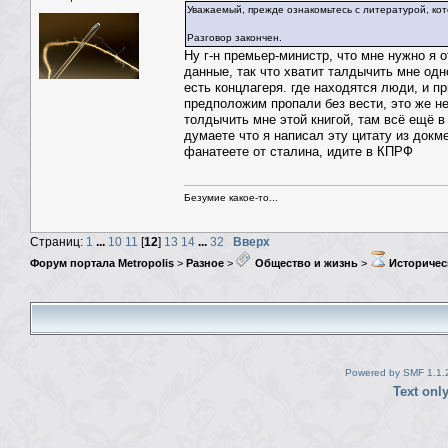
Уважаемый, прежде ознакомьтесь с литературой, ко
Разговор закончен.
Ну г-н премьер-министр, что мне нужно я 
данные, так что хватит талдычить мне одн
есть концлагеря. где находятся люди, и п
предположим пропали без вести, это же не
толдычить мне этой книгой, там всё ещё 
думаете что я написал эту цитату из докм
фанатеете от сталина, идите в КПРФ
Безумие какое-то...
Страниц:
1
...
10
11
[
12
]
13
14
...
32
Вверх
Форум портала Metropolis
>
Разное
>
Общество и жизнь
>
Историчес
Powered by SMF 1.1.
Text onl