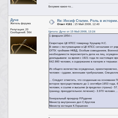
Безумие какое-то...
Дуче
Re: Иосиф Сталин. Роль в истории.
Житель форума
Ответ #161 :
15 Май 2008, 12:40
Репутация: 20
Цитата: Дуче от 15 Май 2008, 13:24
Сообщений: 564
1 февраля 1954 г.
Секретарю ЦК КПСС товарищу Хрущеву Н.С.
В связи с поступающими в ЦК КПСС сигналами от ря
ОГПУ, тройками НКВД, Особым совещанием, Военной 
необходимости пересмотреть дела на лиц, осужденн
докладываем: за время с 1921 года по настоящее вр
642.980 человек, к содержанию в лагерях и тюрьмах н
Из общего количества осужденных, ориентировочно,
человек - судами, военными трибуналами, Спецколл
... Следует отметить, что созданным на основании
которое просуществовало до 1 сентября 1953 года, б
человек, к ссылке и высылке (в пределах страны) - 
границу, принудительное лечение) - 3.970 человек ...
Генеральный прокурор Р.Руденко
Министр внутренних дел С.Круглов
Министр юстиции К.Горшенин