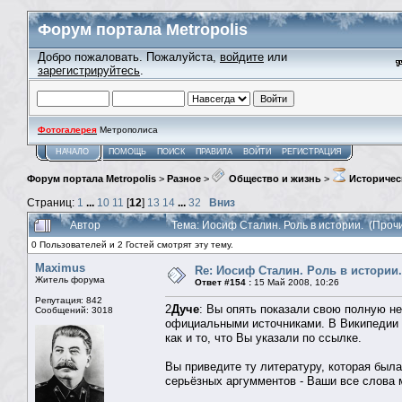
Форум портала Metropolis
Добро пожаловать. Пожалуйста,
войдите
или
зарегистрируйтесь
.
Фотогалерея
Метрополиса
НАЧАЛО
ПОМОЩЬ
ПОИСК
ПРАВИЛА
ВОЙТИ
РЕГИСТРАЦИЯ
Форум портала Metropolis
>
Разное
>
Общество и жизнь
>
Историчес
Страниц:
1
...
10
11
[
12
]
13
14
...
32
Вниз
Автор
Тема: Иосиф Сталин. Роль в истории. (Проч
0 Пользователей и 2 Гостей смотрят эту тему.
Maximus
Re: Иосиф Сталин. Роль в истории.
Житель форума
Ответ #154 :
15 Май 2008, 10:26
Репутация: 842
2
Дуче
: Вы опять показали свою полную не
Сообщений: 3018
официальными источниками. В Википедии
как и то, что Вы указали по ссылке.
Вы приведите ту литературу, которая был
серьёзных аргумментов - Ваши все слова м