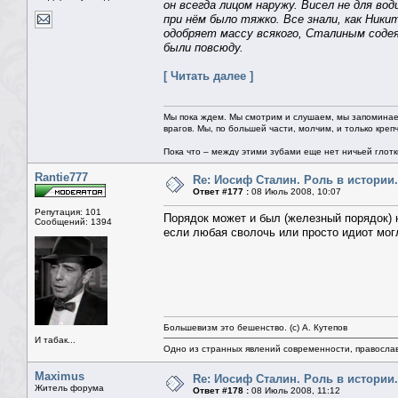
он всегда лицом наружу. Висел не для во
при нём было тяжко. Все знали, как Ники
одобряет массу всякого, Сталиным соде
были повсюду.
[ Читать далее ]
Мы пока ждем. Мы смотрим и слушаем, мы запоминае
врагов. Мы, по большей части, молчим, и только креп
Пока что – между этими зубами еще нет ничьей глотки.
Rantie777
Re: Иосиф Сталин. Роль в истории.
Ответ #177 :
08 Июль 2008, 10:07
Репутация: 101
Порядок может и был (железный порядок) 
Сообщений: 1394
если любая сволочь или просто идиот могл
Большевизм это бешенство. (с) А. Кутепов
И табак...
Одно из странных явлений современности, правосла
Maximus
Re: Иосиф Сталин. Роль в истории.
Житель форума
Ответ #178 :
08 Июль 2008, 11:12