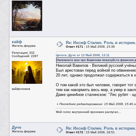
кайф
Re: Иосиф Сталин. Роль в истории.
Житель форума
Ответ #171 :
15 Май 2008, 15:39
Репутация: 332
Цитата: Дуче от 12 Май 2008, 13:11
Сообщений: 2287
Напомните мне про Вавилова пожалуйста фамилия до
Николай Вавилов - Великий русский учёный
Был арестован перед войной по обвинению
20 лет, однако продолжал содержаться в к
О том какой это был человек, говорит тот
кайфоломов
тем как накормить весь мир, а умер в за
Даже цини4ное сталинское: "Лес рубят - щ
«
Последнее редактирование: 15 Май 2008, 15:46 
Мой голос внутренний прохожих распугал...
Дуче
Re: Иосиф Сталин. Роль в истории.
Житель форума
Ответ #172 :
15 Май 2008, 18:51