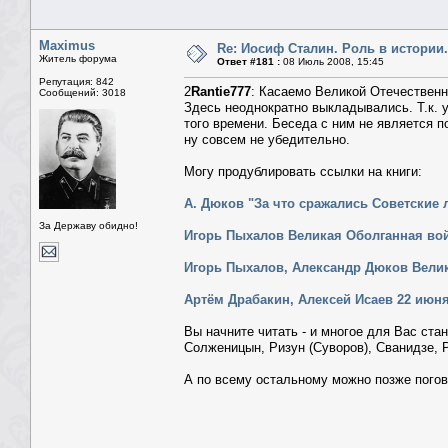
Maximus
Re: Иосиф Сталин. Роль в истории.
Житель форума
Ответ #181 :
08 Июль 2008, 15:45
Репутация: 842
2
Rantie777
: Касаемо Великой Отечественн
Сообщений: 3018
Здесь неоднократно выкладывались. Т.к. у
того времени. Беседа с ним не является п
ну совсем не убедительно.
Могу продублировать ссылки на книги:
А. Дюков "За что сражались Советские
За Державу обидно!
Игорь Пыхалов Великая Оболганная вой
Игорь Пыхалов, Александр Дюков Велика
Артём Драбакин, Алексей Исаев 22 июн
Вы начните читать - и многое для Вас ста
Солженицын, Ризун (Суворов), Сванидзе, Р
А по всему остальному можно позже погов