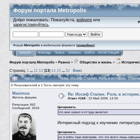
Форум портала Metropolis
Добро пожаловать. Пожалуйста,
войдите
или
зарегистрируйтесь
.
Форум
Metropolis
в мобильном формате [
подробнее
]
НАЧАЛО
ПОМОЩЬ
ПОИСК
ПРАВИЛА
ВОЙТИ
РЕГИСТРАЦИЯ
Форум портала Metropolis
>
Разное
>
Общество и жизнь
>
Историчес
Страниц:
1
...
11
12
[
13
]
14
15
...
32
Вниз
Автор
Тема: Иосиф Сталин. Роль в истории. (Проч
0 Пользователей и 1 Гость смотрят эту тему.
Maximus
Re: Иосиф Сталин. Роль в истории.
Житель форума
Ответ #168 :
15 Май 2008, 13:50
Репутация: 842
Цитировать
Сообщений: 3018
что мне нужно я оттуда вычитал
Интересный подход к изучению литературы
Цитировать
но я опять таки повторяю, что это всего лишь офиц