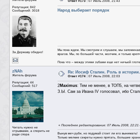
Ответ #173 :
07 Июль 2008, 21:43
Репутация: 842
Народ выбирает порядок
Сообщений: 3018
Мы пока ждем. Мы смотрим и слушаем, мы запоминае
За Державу обидно!
врагов. Мы, по большей части, молчим, и только креп
Пока что – между этими зубами еще нет ничьей глотки.
zNAh
Re: Иосиф Сталин. Роль в истории.
Житель форума
Ответ #174 :
07 Июль 2008, 22:03
Репутация: 44
2
Maximus
: Тем не менее, в ТОП5, на четве
Сообщений: 517
З.Ы. Сам за Ивана IV голосовал, ибо Ст
«
Последнее редактирование: 07 Июль 2008, 22:21
Читать нужно не
отрывками, а спорить не
Вынув меч руби, но подумай стоит ли его вынимать!
ради спора
Только мелкие секреты нужно прятать, большие храни