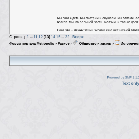
Мы пока ждем. Мы смотрим и слушаем, мы запоминае
врагов. Мы, по большей части, молчим, и только креп
Пока что – между этими зубами еще нет ничьей глотки.
Страниц:
1
...
11
12
[
13
]
14
15
...
32
Вверх
Форум портала Metropolis
>
Разное
>
Общество и жизнь
>
Историчес
Powered by SMF 1.1.
Text onl