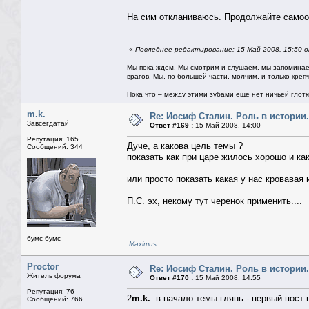
На сим откланиваюсь. Продолжайте самоо
«
Последнее редактирование: 15 Май 2008, 15:50 
Мы пока ждем. Мы смотрим и слушаем, мы запоминае
врагов. Мы, по большей части, молчим, и только креп
Пока что – между этими зубами еще нет ничьей глотки.
m.k.
Re: Иосиф Сталин. Роль в истории.
Завсегдатай
Ответ #169 :
15 Май 2008, 14:00
Репутация: 165
Дуче, а какова цель темы ?
Сообщений: 344
показать как при царе жилось хорошо и ка
или просто показать какая у нас кровавая 
П.С. эх, некому тут черенок применить....
бумс-бумс
Maximus
Proctor
Re: Иосиф Сталин. Роль в истории.
Житель форума
Ответ #170 :
15 Май 2008, 14:55
Репутация: 76
2
m.k.
: в начало темы глянь - первый пост 
Сообщений: 766