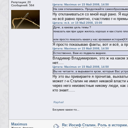
Репутация: 20
Цитата: Maximus от 15 Май 2008, 14:50
Сообщений: 564
На сим откланиваюсь. Продолжайте самообразовыва
Ну откланиваться со мной ещё рано. Я ещ
но всё равно приятно, счастливо г-н прем
Цитата: m.k. от 15 Май 2008, 15:00
Дуче, а какова цель темы ?
показать как при царе жилось хорошо и как стало пл
или просто показать какая у нас кровавая история(ХХ
Я просто показываю факты, вот и всё, а п
Цитата: Maximus от 15 Май 2008, 14:50
Естественно, Вам из подвала виднее.
Владимир Владимирович, это ж на каком э
нет.....
Цитата: Maximus от 15 Май 2008, 14:50
Вы не читаете, а вырываете куски, которые Вас уст
Ну это вы привираете я прочитав, выхваты
может г-н Сталин не имел никакой власти 
через него неизвестные никому люди, как 
кто знает......
Raphail
Безумие какое-то...
Maximus
Re: Иосиф Сталин. Роль в истории.
Житель форума