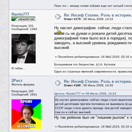
Пока что – между этими зубами еще нет ничьей глотки.
Rantie777
Re: Иосиф Сталин. Роль в истории.
Ответ #179 :
08 Июль 2008, 14:24
Репутация: 101
Ну насчет демографии: сейчас люди стали 
Сообщений: 1394
сь не думая и рожали детей десятка
демографией тоже было всё в порядке), п
заводить, а высокий уровень рождаемости
высокий.
«
Последнее редактирование: 16 Май 2016, 02:16 о
Большевизм это бешенство. (с) А. Кутепов
И табак...
Одно из странных явлений современности, правосла
2Рист
Re: Иосиф Сталин. Роль в истории.
Житель форума
Ответ #180 :
08 Июль 2008, 14:45
Репутация: 195
Цитата: Rantie777 от 08 Июль 2008, 14:24
Сообщений: 1641
Ну насчет демографии: сейчас люди стали практичне
детей десятками причем половина не выживала (в ца
СССР люди стали думать прежде чем детей заводит
там он и сейчас высокий.
Ну так ребенок был не "лишним рылом" к 
«
Последнее редактирование: 16 Май 2016, 02:16 о