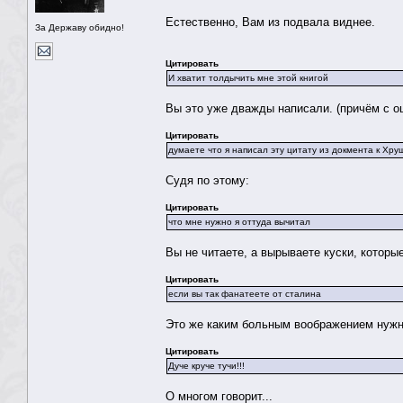
Естественно, Вам из подвала виднее.
За Державу обидно!
Цитировать
И хватит толдычить мне этой книгой
Вы это уже дважды написали. (причём с ош
Цитировать
думаете что я написал эту цитату из докмента к Хру
Судя по этому:
Цитировать
что мне нужно я оттуда вычитал
Вы не читаете, а вырываете куски, котор
Цитировать
если вы так фанатеете от сталина
Это же каким больным воображением нужно
Цитировать
Дуче круче тучи!!!
О многом говорит...