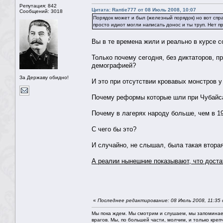
Репутация: 842
Цитата: Rantie777 от 08 Июль 2008, 10:07
Сообщений: 3018
Порядок может и был (железный порядок) но вот спр
просто идиот могли написать донос и ты труп. Нет п
Вы в те времена жили и реально в курсе с
Только почему сегодня, без диктаторов, пр
демографией?
За Державу обидно!
И это при отсутствии кровавых монстров у
Почему реформы которые шли при Чубайсах
Почему в лагерях народу больше, чем в 1
С чего бы это?
И случайно, не слышал, была такая втора
А реалии нынешние показывают, что доста
«
Последнее редактирование: 08 Июль 2008, 11:35
Мы пока ждем. Мы смотрим и слушаем, мы запоминае
врагов. Мы, по большей части, молчим, и только креп