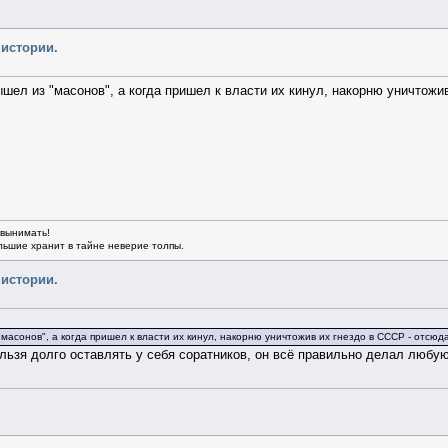
 истории.
шел из "масонов", а когда пришел к власти их кинул, накорню уничтожив
 вынимать!
льшие хранит в тайне неверие толпы.
 истории.
масонов", а когда пришел к власти их кинул, накорню уничтожив их гнездо в СССР - отсюда
льзя долго оставлять у себя соратников, он всё правильно делал любу