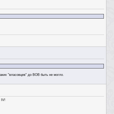
каких "власовцев" до ВОВ быть не могло.
 IV!