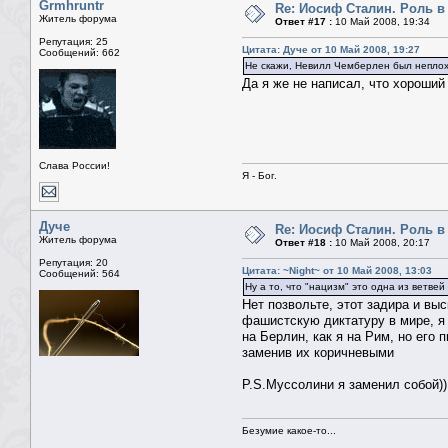
Grmhruntr
Re: Иосиф Сталин. Роль в
Житель форума
Ответ #17 :
10 Май 2008, 19:34
Репутация: 25
Цитата: Дуче от 10 Май 2008, 19:27
Сообщений: 662
Не скажи, Невилл Чемберлен был неплох
Да я же не написал, что хороший
Слава России!
Я - Бог.
Дуче
Re: Иосиф Сталин. Роль в
Житель форума
Ответ #18 :
10 Май 2008, 20:17
Репутация: 20
Цитата: ~Night~ от 10 Май 2008, 13:03
Сообщений: 564
Ну а то, что "нацизм" это одна из ветв
Нет позвольте, этот задира и в
фашистскую диктатуру в мире, я
на Берлин, как я на Рим, но его
заменив их коричневыми
P.S.Муссолини я заменил собой))
Безумие какое-то...