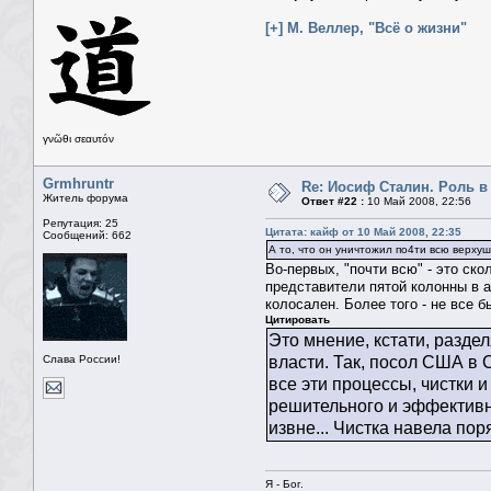
[+] М. Веллер, "Всё о жизни"
γνῶθι σεαυτόν
Grmhruntr
Re: Иосиф Сталин. Роль в
Житель форума
Ответ #22 :
10 Май 2008, 22:56
Репутация: 25
Цитата: кайф от 10 Май 2008, 22:35
Сообщений: 662
А то, что он уничтожил по4ти всю верху
Во-первых, "почти всю" - это ск
представители пятой колонны в а
колосален. Более того - не все 
Цитировать
Это мнение, кстати, разде
Слава России!
власти. Так, посол США в 
все эти процессы, чистки 
решительного и эффективно
извне... Чистка навела пор
Я - Бог.