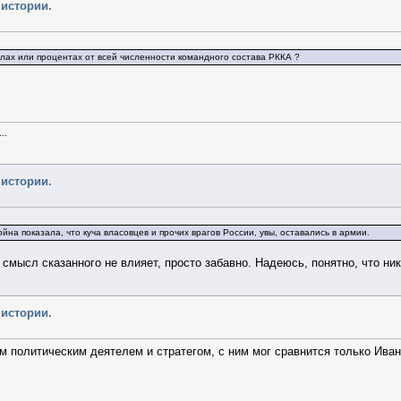
 истории.
числах или процентах от всей численности командного состава РККА ?
..
 истории.
ойна показала, что куча власовцев и прочих врагов России, увы, оставались в армии.
 смысл сказанного не влияет, просто забавно. Надеюсь, понятно, что ни
 истории.
 политическим деятелем и стратегом, с ним мог сравнится только Иван