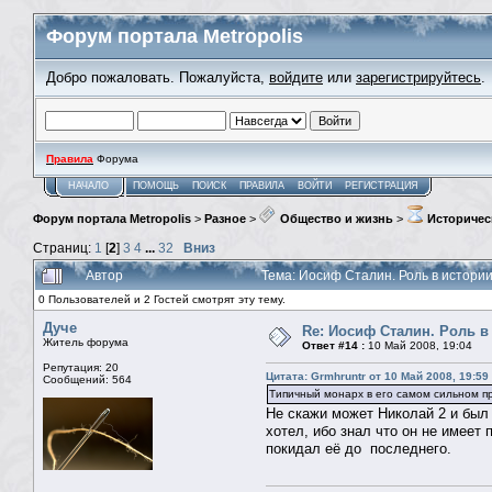
Форум портала Metropolis
Добро пожаловать. Пожалуйста,
войдите
или
зарегистрируйтесь
.
Правила
Форума
НАЧАЛО
ПОМОЩЬ
ПОИСК
ПРАВИЛА
ВОЙТИ
РЕГИСТРАЦИЯ
Форум портала Metropolis
>
Разное
>
Общество и жизнь
>
Историчес
Страниц:
1
[
2
]
3
4
...
32
Вниз
Автор
Тема: Иосиф Сталин. Роль в истори
0 Пользователей и 2 Гостей смотрят эту тему.
Дуче
Re: Иосиф Сталин. Роль в
Житель форума
Ответ #14 :
10 Май 2008, 19:04
Репутация: 20
Цитата: Grmhruntr от 10 Май 2008, 19:59
Сообщений: 564
Типичный монарх в его самом сильном пр
Не скажи может Николай 2 и был 
хотел, ибо знал что он не имеет 
покидал её до последнего.