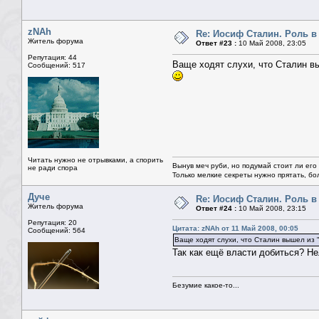
zNAh
Re: Иосиф Сталин. Роль в
Житель форума
Ответ #23 :
10 Май 2008, 23:05
Репутация: 44
Ваще ходят слухи, что Сталин вы
Сообщений: 517
Читать нужно не отрывками, а спорить
Вынув меч руби, но подумай стоит ли его
не ради спора
Только мелкие секреты нужно прятать, бо
Дуче
Re: Иосиф Сталин. Роль в
Житель форума
Ответ #24 :
10 Май 2008, 23:15
Репутация: 20
Цитата: zNAh от 11 Май 2008, 00:05
Сообщений: 564
Ваще ходят слухи, что Сталин вышел из "
Так как ещё власти добиться? Не
Безумие какое-то...