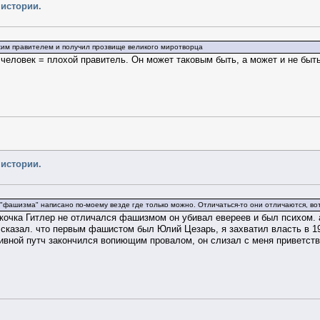
 истории.
им правителем и получил прозвище великого миротворца
 человек = плохой правитель. Он может таковым быть, а может и не быт
 истории.
ей "фашизма" написано по-моему везде где только можно. Отличаться-то они отличаются, 
ыскочка Гитлер не отличался фашизмом он убивал евереев и был психом.
 сказал. что первым фашистом был Юлий Цезарь, я захватил власть в 19
 пивной путч закончился вопиющим провалом, он слизал с меня приветст