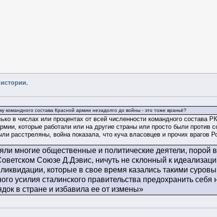
 истории.
шку командного состава Красной армии незадолго до войны - это тоже враньё?
олько в числах или процентах от всей численности командного состава 
рмии, которые работали или на другие страны или просто были против со
были расстреляны, война показала, что куча власовцев и прочих врагов Р
ляли многие общественные и политические деятели, порой в
Советском Союзе Д.Дэвис, ничуть не склонный к идеализац
и ликвидации, которые в свое время казались такими суров
го усилия сталинского правительства предохранить себя не
ядок в стране и избавила ее от измены»