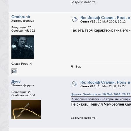
Безумие какое-то...
Grmhruntr
Re: Иосиф Сталин. Роль в
Житель форума
Ответ #15 :
10 Май 2008, 19:12
Репутация: 25
Так эта твоя характеристика его 
Сообщений: 662
Слава России!
Я - Бог.
Дуче
Re: Иосиф Сталин. Роль в
Житель форума
Ответ #16 :
10 Май 2008, 19:27
Репутация: 20
Цитата: Grmhruntr от 10 Май 2008, 20:12
Сообщений: 564
А хороший человек - не хороший монарх 
Не скажи, Невилл Чемберлен был
Безумие какое-то...