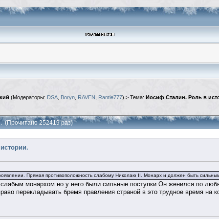
кий
(Модераторы:
DSA
,
Boryn
,
RAVEN
,
Rantie777
) > Тема:
Иосиф Сталин. Роль в ист
и. (Прочитано 252419 раз)
 истории.
оявлении. Прямая противоположность слабому Николаю II. Монарх и должен быть сильным,
слабым монархом но у него были сильные поступки.Он женился по любви 
право перекладывать бремя правления страной в это трудное время на ко