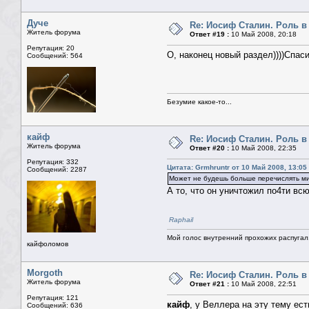
Дуче
Re: Иосиф Сталин. Роль в
Житель форума
Ответ #19 :
10 Май 2008, 20:18
Репутация: 20
О, наконец новый раздел))))Спас
Сообщений: 564
Безумие какое-то...
кайф
Re: Иосиф Сталин. Роль в
Житель форума
Ответ #20 :
10 Май 2008, 22:35
Репутация: 332
Цитата: Grmhruntr от 10 Май 2008, 13:05
Сообщений: 2287
Может не будешь больше перечислять ми
А то, что он уничтожил по4ти вс
Raphail
Мой голос внутренний прохожих распугал.
кайфоломов
Morgoth
Re: Иосиф Сталин. Роль в
Житель форума
Ответ #21 :
10 Май 2008, 22:51
Репутация: 121
кайф
, у Веллера на эту тему ест
Сообщений: 636