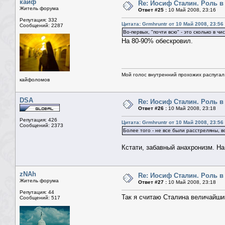
кайф
Re: Иосиф Сталин. Роль в
Житель форума
Ответ #25 :
10 Май 2008, 23:16
Репутация: 332
Цитата: Grmhruntr от 10 Май 2008, 23:56
Сообщений: 2287
Во-первых, "почти всю" - это сколько в 
На 80-90% обескровил.
Мой голос внутренний прохожих распугал.
кайфоломов
DSA
Re: Иосиф Сталин. Роль в
Ответ #26 :
10 Май 2008, 23:18
Репутация: 426
Цитата: Grmhruntr от 10 Май 2008, 23:56
Сообщений: 2373
Более того - не все были расстреляны, в
Кстати, забавный анахронизм. На
zNAh
Re: Иосиф Сталин. Роль в
Житель форума
Ответ #27 :
10 Май 2008, 23:18
Репутация: 44
Так я считаю Сталина величайшим
Сообщений: 517