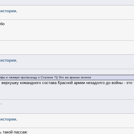
 истории.
ибо
 истории.
фы и лживую пропаганду о Сталине ?)) Это же вранье полное
ю верхушку командного состава Красной армии незадолго до войны - это
..
 истории.
ь такой пассаж: