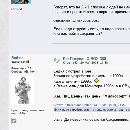
Говорят, что на 2 и 1 способе людей не ба
SOS3M
правил и просто играет в пиратки, причем н
Отправлено: 13 Мая 2008, 20:53
Если надо отрубить сеть, то надо просто 
или настройки сохранятся?
Batista
Re: Покупая X-BOX 360
Завсегдатай
Ответ #43 :
20 Май 2008, 17:38
Репутация: 53
Седня смотрел в Кее :
Сообщений: 494
Зарядное устройство и аккум. - ~1000р
Карта памяти - 1999р.
а Вга-кабель для Монитора 1290р. а в СВи
З.ы. Ппц Ценны так цены "Милкософт" Ж
Цитата: ~Barcelona.United~ от 18 Май 2008, 01:23
Если надо отрубить сеть, то надо просто вытащить 
Просто надо шевелить
мозгой 8)
З.ы.ы Да новерника остается Сохранения..