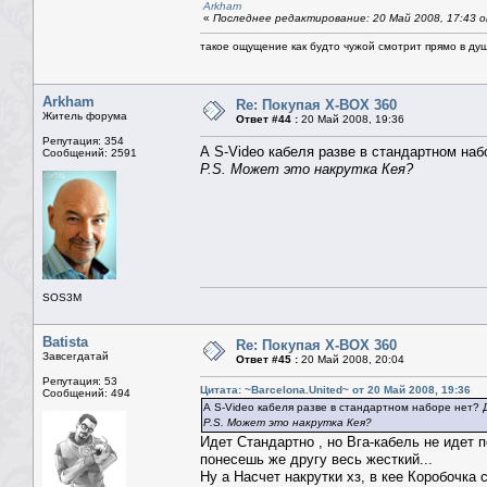
Arkham
«
Последнее редактирование: 20 Май 2008, 17:43 от
такое ощущение как будто чужой смотрит прямо в душ
Arkham
Re: Покупая X-BOX 360
Житель форума
Ответ #44 :
20 Май 2008, 19:36
Репутация: 354
А S-Video кабеля разве в стандартном наб
Сообщений: 2591
P.S. Может это накрутка Кея?
SOS3M
Batista
Re: Покупая X-BOX 360
Завсегдатай
Ответ #45 :
20 Май 2008, 20:04
Репутация: 53
Цитата: ~Barcelona.United~ от 20 Май 2008, 19:36
Сообщений: 494
А S-Video кабеля разве в стандартном наборе нет? Д
P.S. Может это накрутка Кея?
Идет Стандартно , но Вга-кабель не идет п
понесешь же другу весь жесткий...
Ну а Насчет накрутки хз, в кее Коробочка