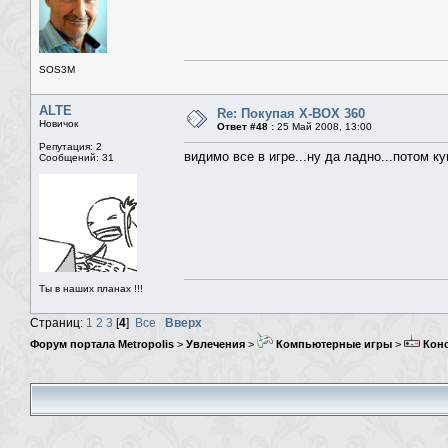
SOS3M
ALTE
Re: Покупая X-BOX 360
Новичок
Ответ #48 :
25 Май 2008, 13:00
Репутация: 2
видимо все в игре...ну да ладно...потом к
Сообщений: 31
Ты в наших планах !!!
Страниц:
1
2
3
[
4
]
Все
Вверх
Форум портала Metropolis
>
Увлечения
>
Компьютерные игры
>
Кон