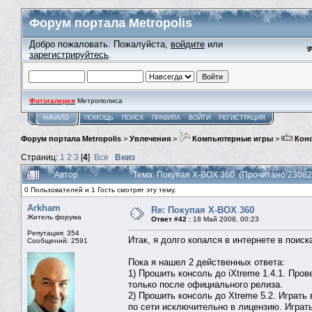
Форум портала Metropolis
Добро пожаловать. Пожалуйста,
войдите
или
зарегистрируйтесь
.
Фотогалерея
Метрополиса
НАЧАЛО
ПОМОЩЬ
ПОИСК
ПРАВИЛА
ВОЙТИ
РЕГИСТРАЦИЯ
Форум портала Metropolis
>
Увлечения
>
Компьютерные игры
>
Кон
Страниц:
1
2
3
[
4
]
Все
Вниз
Автор
Тема: Покупая X-BOX 360 (Прочитано 23082
0 Пользователей и 1 Гость смотрят эту тему.
Arkham
Re: Покупая X-BOX 360
Житель форума
Ответ #42 :
18 Май 2008, 00:23
Репутация: 354
Итак, я долго копался в интернете в поиска
Сообщений: 2591
Пока я нашел 2 действенных ответа:
1) Прошить консоль до iXtreme 1.4.1. Про
только после официального релиза.
2) Прошить консоль до Xtreme 5.2. Играть
по сети исключительно в лицензию. Играт