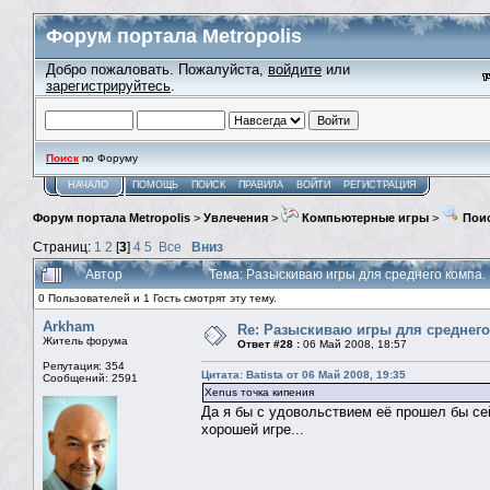
Форум портала Metropolis
Добро пожаловать. Пожалуйста,
войдите
или
зарегистрируйтесь
.
Поиск
по Форуму
НАЧАЛО
ПОМОЩЬ
ПОИСК
ПРАВИЛА
ВОЙТИ
РЕГИСТРАЦИЯ
Форум портала Metropolis
>
Увлечения
>
Компьютерные игры
>
Поис
Страниц:
1
2
[
3
]
4
5
Все
Вниз
Автор
Тема: Разыскиваю игры для среднего компа.
0 Пользователей и 1 Гость смотрят эту тему.
Arkham
Re: Разыскиваю игры для среднего
Житель форума
Ответ #28 :
06 Май 2008, 18:57
Репутация: 354
Цитата: Batista от 06 Май 2008, 19:35
Сообщений: 2591
Xenus точка кипения
Да я бы с удовольствием её прошел бы сей
хорошей игре...