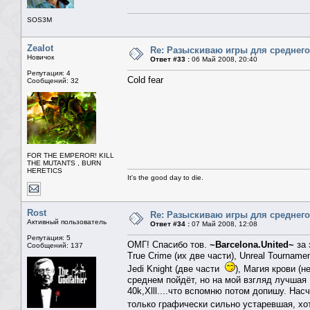
SOS3M
Zealot
Re: Разыскиваю игры для среднего
Новичок
Ответ #33 :
06 Май 2008, 20:40
Репутация: 4
Cold fear
Сообщений: 32
FOR THE EMPEROR! KILL
THE MUTANTS , BURN
HERETICS
It's the good day to die.
Rost
Re: Разыскиваю игры для среднего
Активный пользователь
Ответ #34 :
07 Май 2008, 12:08
Репутация: 5
ОМГ! Спасибо тов.
~Barcelona.United~
за 
Сообщений: 137
True Crime (их две части), Unreal Tournament
Jedi Knight (две части
), Магия крови (н
среднем пойдёт, но на мой взгляд лучшая №
40k,Xlll....что вспомню потом допишу. На
только графически сильно устаревшая, хо