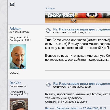
Arkham
Arkham
Re: Разыскиваю игры для среднего
Житель форума
Ответ #35 :
07 Май 2008, 12:22
Репутация: 354
True Crime играл обе части (кстати клевые)
Сообщений: 2591
есть... были =) В тылу врага можно попр
может у меня комп такой... странный =)) П
Вопрос ко всем: Кто может мне скинуть Сиб
не тормозит, а все действия заторможены.
SOS3M
DenVor
Re: Разыскиваю игры для среднего
Пользователь
Ответ #36 :
07 Май 2008, 12:24
Репутация: 8
Кстати, проскочило название Chrome, нет 
Сообщений: 57
так как-то и не довелось.
Отправлено: 07-05-2008 | 13:22:48
Цитата: ~Barcelona.United~ от 07 Май 2008, 12:22