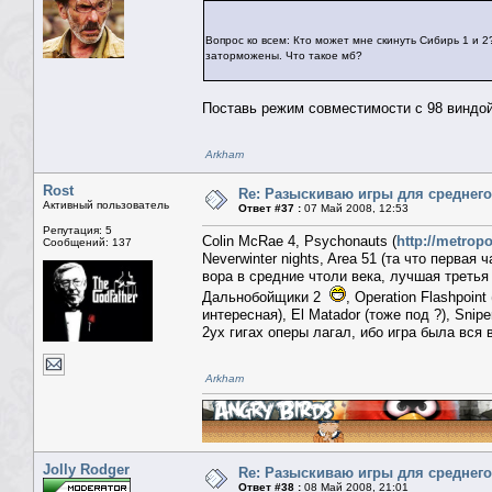
Вопрос ко всем: Кто может мне скинуть Сибирь 1 и 2?
заторможены. Что такое мб?
Поставь режим совместимости с 98 виндой,
Arkham
Rost
Re: Разыскиваю игры для среднего
Активный пользователь
Ответ #37 :
07 Май 2008, 12:53
Репутация: 5
Colin McRae 4, Psychonauts (
http://metrop
Сообщений: 137
Neverwinter nights, Area 51 (та что первая 
вора в средние чтоли века, лучшая третья ч
Дальнобойщики 2
, Operation Flashpoi
интересная), El Matador (тоже под ?), Snip
2ух гигах оперы лагал, ибо игра была вся 
Arkham
Jolly Rodger
Re: Разыскиваю игры для среднего
Ответ #38 :
08 Май 2008, 21:01