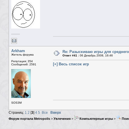
..........
Arkham
Re: Разыскиваю игры для среднего
Житель форума
Ответ #41 :
06 Декабрь 2008, 16:46
Репутация: 354
[+] Весь список игр
Сообщений: 2591
SOS3M
Страниц:
1
2
[
3
]
4
5
Все
Вверх
Форум портала Metropolis
>
Увлечения
>
Компьютерные игры
>
Поис