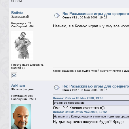
SOS3M
Batista
Re: Разыскиваю игры для среднего
Завсегдатай
Ответ #31 :
06 Май 2008, 19:02
Репутация: 53
Незнаю, я в Ксенус играл и у мну все нор
Сообщений: 494
Просто надо шевелить
мозгой 8)
такое ощущение как будто чужой смотрит прямо в душ
Arkham
Re: Разыскиваю игры для среднего
Житель форума
Ответ #32 :
06 Май 2008, 19:07
Репутация: 354
Цитата: Polk от 06 Май 2008, 19:58
Сообщений: 2591
странное требование
Омг.. ^_^ Клевая очепятка =))
Цитата: Batista от 06 Май 2008, 19:02
Незнаю, я в Ксенус играл и у мну все норм при сред
Ну дык карточка получше будет? Вроде...