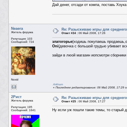
Дай денег, отсади от компа, поставь Хоука
Neaera
Re: Разыскиваю игры для среднего
Житель форума
Ответ #24 :
06 Май 2008, 17:26
Репутация: 103
златогорье
(ходишь покупаешь продаешь,
Сообщений: 724
Oni
(девочка с большой грудью убивает все
зайди в люой магазин иопсмотри сборники 
Noxid
Arkham
«
Последнее редактирование: 06 Май 2008, 17:29 от
2Рист
Re: Разыскиваю игры для среднего
Житель форума
Ответ #25 :
06 Май 2008, 17:27
Репутация: 195
Ну если уж пошли такие темы, то старый до
Сообщений: 1641