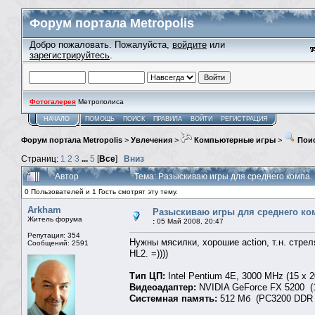
Форум портала Metropolis
Добро пожаловать. Пожалуйста,
войдите
или
зарегистрируйтесь
.
Фотогалерея
Метрополиса
НАЧАЛО
ПОМОЩЬ
ПОИСК
ПРАВИЛА
ВОЙТИ
РЕГИСТРАЦИЯ
Форум портала Metropolis
>
Увлечения
>
Компьютерные игры
>
Поис
Страниц:
1
2
3
...
5
[
Все
]
Вниз
Автор
Тема: Разыскиваю игры для среднего компа.
0 Пользователей и 1 Гость смотрят эту тему.
Arkham
Разыскиваю игры для среднего ко
Житель форума
:
05 Май 2008, 20:47
Репутация: 354
Нужны мясилки, хорошие action, т.н. стре
Сообщений: 2591
HL2. =))))
Тип ЦП:
Intel Pentium 4E, 3000 MHz (15 x 2
Видеоадаптер:
NVIDIA GeForce FX 5200 (
Системная память:
512 Мб (PC3200 DDR