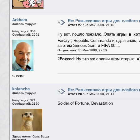
Arkham
Re: Разыскиваю игры для слабого 
Житель форума
Ответ #7 :
05 Май 2008, 21:40
Репутация: 354
Ну вот, пошло поехало. Опять
игры_в_ко
Сообщений: 2591
FarCry ; Republic Commando и т.д. я знаю,
за этим Serious Sam и FIFA 08....
Отправлено: 05 Мая 2008, 22:39
2
Foxeed
: Ну это уж слиииишком старые. =)
SOS3M
kolancha
Re: Разыскиваю игры для слабого 
Житель форума
Ответ #8 :
05 Май 2008, 21:41
Репутация: 321
Solder of Fortune, Devastation
Сообщений: 2129
Здесь может быть Ваша
реклама!