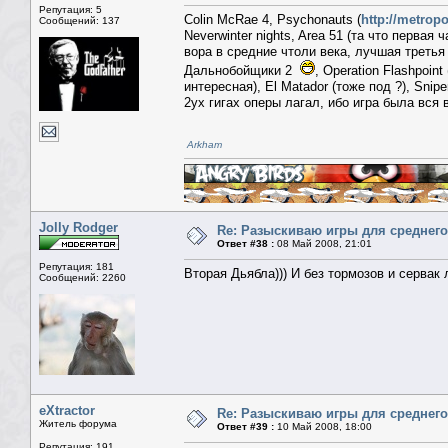
Репутация: 5
Colin McRae 4, Psychonauts (
http://metrop
Сообщений: 137
Neverwinter nights, Area 51 (та что первая 
вора в средние чтоли века, лучшая третья ч
Дальнобойщики 2
, Operation Flashpoi
интересная), El Matador (тоже под ?), Snip
2ух гигах оперы лагал, ибо игра была вся 
Arkham
Jolly Rodger
Re: Разыскиваю игры для среднего
Ответ #38 :
08 Май 2008, 21:01
Репутация: 181
Вторая Дьябла))) И без тормозов и сервак
Сообщений: 2260
eXtractor
Re: Разыскиваю игры для среднего
Житель форума
Ответ #39 :
10 Май 2008, 18:00
Репутация: 191