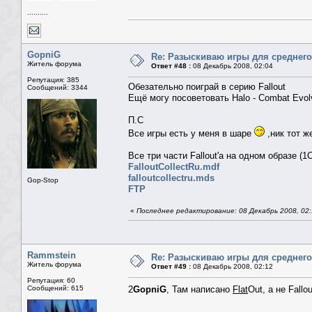
..........
GopniG
Re: Разыскиваю игры для среднего
Житель форума
Ответ #48 :
08 Декабрь 2008, 02:04
Репутация: 385
Обезательно поиграй в серию Fallout
Сообщений: 3344
Ещё могу посоветовать Halo - Combat Evol
П.С
Все игры есть у меня в шаре
,ник тот ж
Все три части Fallout'a на одном образе (1С
FalloutCollectRu.mdf
falloutcollectru.mds
Gop-Stop
FTP
«
Последнее редактирование: 08 Декабрь 2008, 02
Rammstein
Re: Разыскиваю игры для среднего
Житель форума
Ответ #49 :
08 Декабрь 2008, 02:12
Репутация: 60
Сообщений: 615
2
GopniG
, Там написано
Flat
Out, а не Fall