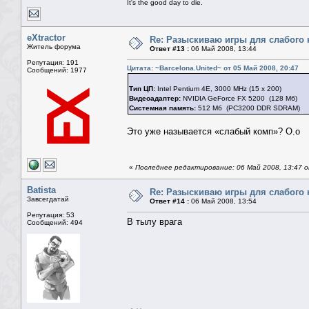
It's the good day to die.
eXtractor
Re: Разыскиваю игры для слабого 
Житель форума
Ответ #13 :
06 Май 2008, 13:44
Репутация: 191
Цитата: ~Barcelona.United~ от 05 Май 2008, 20:47
Сообщений: 1977
Тип ЦП:
Intel Pentium 4E, 3000 MHz (15 x 200)
Видеоадаптер:
NVIDIA GeForce FX 5200 (128 Мб)
Системная память:
512 Мб (PC3200 DDR SDRAM)
Это уже называется «слабый комп»? O.o
«
Последнее редактирование: 06 Май 2008, 13:47 от
Batista
Re: Разыскиваю игры для слабого 
Завсегдатай
Ответ #14 :
06 Май 2008, 13:54
Репутация: 53
В тылу врага
Сообщений: 494