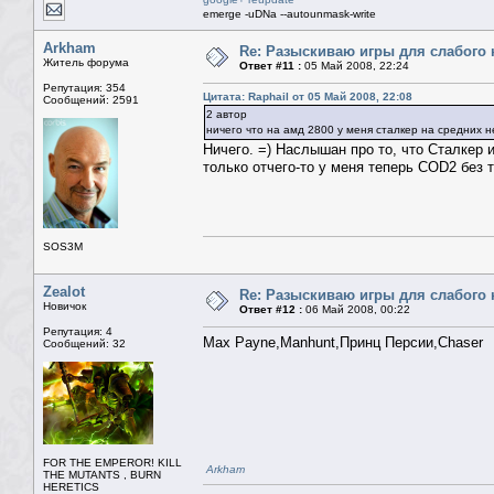
emerge -uDNa --autounmask-write
Arkham
Re: Разыскиваю игры для слабого 
Житель форума
Ответ #11 :
05 Май 2008, 22:24
Репутация: 354
Цитата: Raphail от 05 Май 2008, 22:08
Сообщений: 2591
2 автор
ничего что на амд 2800 у меня сталкер на средних 
Ничего. =) Наслышан про то, что Сталкер и
только отчего-то у меня теперь COD2 без 
SOS3M
Zealot
Re: Разыскиваю игры для слабого 
Новичок
Ответ #12 :
06 Май 2008, 00:22
Репутация: 4
Max Payne,Manhunt,Принц Персии,Chaser
Сообщений: 32
FOR THE EMPEROR! KILL
Arkham
THE MUTANTS , BURN
HERETICS