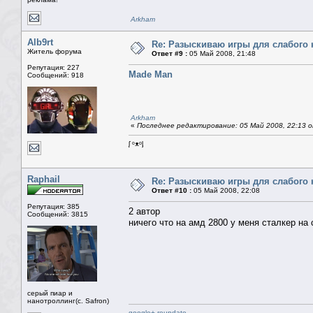
Arkham
Alb9rt
Re: Разыскиваю игры для слабого 
Житель форума
Ответ #9 :
05 Май 2008, 21:48
Репутация: 227
Made Man
Сообщений: 918
Arkham
«
Последнее редактирование: 05 Май 2008, 22:13 от
ᶘ ᵒᴥᵒᶅ
Raphail
Re: Разыскиваю игры для слабого 
Ответ #10 :
05 Май 2008, 22:08
Репутация: 385
2 автор
Сообщений: 3815
ничего что на амд 2800 у меня сталкер на
серый пиар и
нанотроллинг(с. Safron)
google+ reupdate