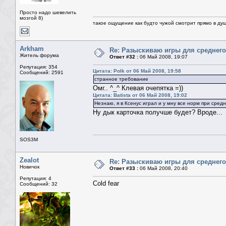
Просто надо шевелить
мозгой 8)
такое ощущение как будто чужой смотрит прямо в душ
Arkham
Re: Разыскиваю игры для среднего
Житель форума
Ответ #32 :
06 Май 2008, 19:07
Репутация: 354
Цитата: Polk от 06 Май 2008, 19:58
Сообщений: 2591
странное требование
Омг.. ^_^ Клевая очепятка =))
Цитата: Batista от 06 Май 2008, 19:02
Незнаю, я в Ксенус играл и у мну все норм при сред
Ну дык карточка получше будет? Вроде...
SOS3M
Zealot
Re: Разыскиваю игры для среднего
Новичок
Ответ #33 :
06 Май 2008, 20:40
Репутация: 4
Cold fear
Сообщений: 32