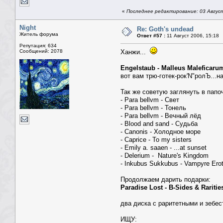
«
Последнее редактирование: 03 Август
Night
Re: Goth's undead
Житель форума
Ответ #57 :
11 Август 2006, 15:18
Репутация: 634
Сообщений: 2078
Ханжи...
Engelstaub - Malleus Maleficar
вот вам трю-готек-рок'N"ролЪ...
Так же советую заглянуть в папо
- Para bellvm - Cвет
- Para bellvm - Тонель
- Para bellvm - Вечный лёд
- Blood and sand - Судьба
- Сanonis - Холодное море
- Сaprice - To my sisters
- Emily a. saaen - ...at sunset
- Delerium - Nature's Kingdom
- Inkubus Sukkubus - Vampyre Erot
Продолжаем дарить подарки:
Paradise Lost - B-Sides & Raritie
два диска с раритетными и зебе
ИЩУ: