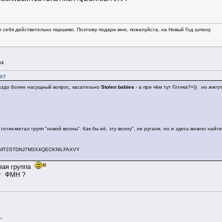
л себя действительно паршиво. Поэтому подари мне, пожалуйста, на Новый Год шлюху.
04
:07
раздо более насущный вопрос, касательно
Stolen babies
- а при чём тут Готика?=)) но жжгу
отик-метал групп "новой волны". Как бы её, эту волну", не ругали, но и здесь можно найти
WBLMT2STDNJ7M3X4QECKNILFAXVY
ивая группа
от ФМН ?
!