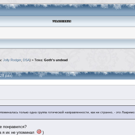
ы:
Jolly Rodger
,
DSA
) > Тема:
Goth's undead
28 раз)
упоминалась только одна группа готической направленности, как ни странно, - это Лакримо
 понравился?
да я их не упоминал
)