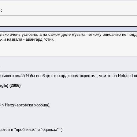
адеона....как то в моём убогом детстве всю идею мне этот джифорс обг*внял
(c)
10
только очень условно, а на самом деле музыка четкому описанию не подд
к и назвали - авангард готик.
9
еньшего зла?) Я бы вообще это хардкором окрестил, чем-то на Refused п
gle) (2006)
in Herz(чертовски хороша).
ется в "пробнкиах" и "оценках"=)