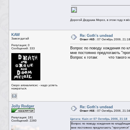
Дорогой Дедушка Мороз, в этом году я вё
KAW
Re: Goth's undead
Завсегдатай
Ответ #65 :
07 Октябрь 2006, 21:1
Репутация: 0
Вопрос по поводу хождения по 
Сообщений: 333
мне постоянно предлогають "прог
Вопрос к готам: что такого на 
Скоро апокалипсис - надо успеть
нажраться.
Jolly Rodger
Re: Goth's undead
Ответ #66 :
07 Октябрь 2006, 21:3
Репутация: 181
Цитата: Kain от 07 Октябрь 2006, 21:18
Сообщений: 2260
Вопрос по поводу хождения по кладбища
мне постоянно предлогають "прогулятся"