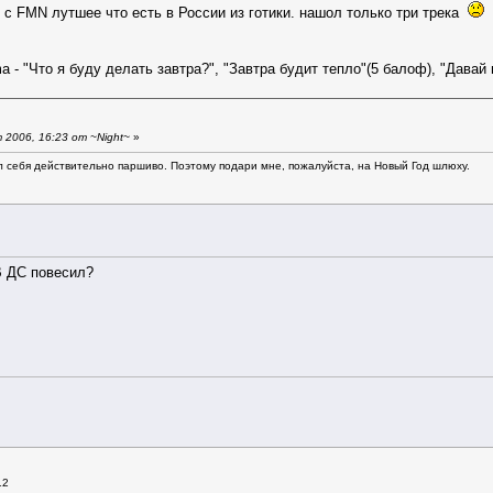
 с FMN лутшее что есть в России из готики. нашол только три трека
 - "Что я буду делать завтра?", "Завтра будит тепло"(5 балоф), "Дава
2006, 16:23 от ~Night~
»
л себя действительно паршиво. Поэтому подари мне, пожалуйста, на Новый Год шлюху.
 В ДС повесил?
12