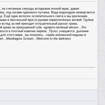
 на считанные секунды вспарывая ночной мрак, давая
у, под ногами одинокого путника. Вода водопадом низвергается
аща. Ещё один всполох ослепительного света и мы различаем
ными в бессильной ярости руками переплетённых ветвей. Грубые
и вслед за ней приходит оглушительный раскат грома,
й крови на прокушенной губе, ядовито-зелёный абсент...Это
жаться в плотный комочек нервов...Пульс учащается, дыхание
т для этого мира...вы попались...скрим апенинской ведьмы в
am...Mandragora Scream...Welcome to the darkness