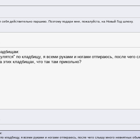
л себя действительно паршиво. Поэтому подари мне, пожалуйста, на Новый Год шлюху.
8
кладбищам:
улятся" по кладбищу, я всеми руками и ногами отпираюсь, после чего 
этих кладбищах, что так там прикольно?
4
м:
 по кладбищу, я всеми руками и ногами отпираюсь, после чего слышу много невнятных обья