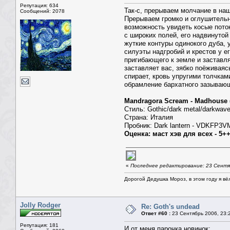
Репутация: 634
Так-с, прерываем молчание в наш
Сообщений: 2078
Прерываем громко и оглушительн
возможность увидеть косые пото
с широких полей, его надвинутой
жуткие контуры одинокого дуба,
силуэты надгробий и крестов у е
пригибающего к земле и заставля
заставляет вас, зябко поёживаяс
спирает, кровь упругими толчками
обрамление бархатного зазывающе
Mandragora Scream - Madhouse 
Cтиль: Gothic/dark metal/darkwav
Страна: Италия
Пробник: Dark lantern - VDK
Оценка: маст хэв для всех - 5+
«
Последнее редактирование: 23 Сентяб
Дорогой Дедушка Мороз, в этом году я вё
Jolly Rodger
Re: Goth's undead
Ответ #60 :
23 Сентябрь 2006, 23:
Репутация: 181
И от меня парочка новинок: