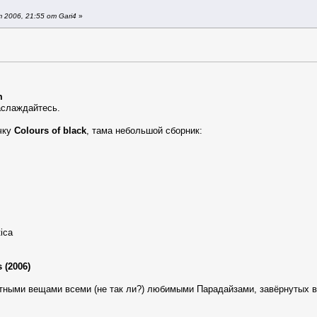
 2006, 21:55 от Gari4
»
um
наслаждайтесь.
чку
Colours of black
, тама небольшой сборник:
ica
s (2006)
стными вещами всеми (не так ли?) любимыми Парадайзами, завёрнутых в