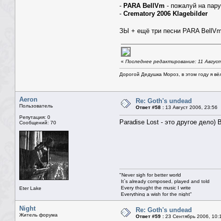
-
PARA BellVm
- пожалуй на пару
-
Crematory 2006 Klagebilder
ЗЫ + ещё три песни PARA BellVma
«
Последнее редактирование: 11 Август 
Дорогой Дедушка Мороз, в этом году я вё
Aeron
Re: Goth's undead
Пользователь
Ответ #58 :
13 Август 2006, 23:56
Репутация: 0
Paradise Lost - это другое дело)
Сообщений: 70
"Never sigh for better world
It`s already composed, played and told
Every thought the music I write
Eter Lake
Everything a wish for the night"
© Nightwish
"Участь твоя быть рабой темноты,
Night
Re: Goth's undead
Когда капают слёзы луны..."
Житель форума
Ответ #59 :
23 Сентябрь 2006, 10:
© Eter Lake