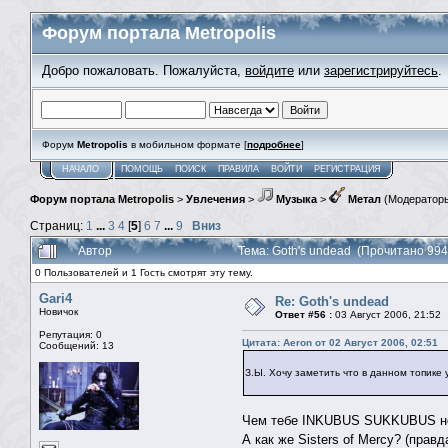
Форум портала Metropolis
Добро пожаловать. Пожалуйста,
войдите
или
зарегистрируйтесь
.
Форум
Metropolis
в мобильном формате [
подробнее
]
НАЧАЛО
ПОМОЩЬ
ПОИСК
ПРАВИЛА
ВОЙТИ
РЕГИСТРАЦИЯ
Форум портала Metropolis
>
Увлечения
>
Музыка
>
Метал
(Модератор
Страниц:
1
...
3
4
[
5
]
6
7
...
9
Вниз
Автор
Тема: Goth's undead (Прочитано 994
0 Пользователей и 1 Гость смотрят эту тему.
Gari4
Re: Goth's undead
Новичок
Ответ #56 :
03 Август 2006, 21:52
Репутация: 0
Цитата: Aeron от 02 Август 2006, 02:51
Сообщений: 13
З.Ы. Хочу заметить что в данном топике 
Чем тебе INKUBUS SUKKUBUS не
А как же Sisters of Mercy? (прав