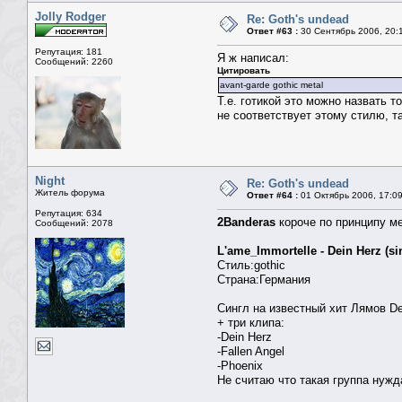
Сам лично всегда отдаю голос в пользу Р
Jolly Rodger
Re: Goth's undead
Ответ #63 :
30 Сентябрь 2006, 20:
Репутация: 181
Я ж написал:
Сообщений: 2260
Цитировать
avant-garde gothic metal
Т.е. готикой это можно назвать 
не соответствует этому стилю, та
Night
Re: Goth's undead
Житель форума
Ответ #64 :
01 Октябрь 2006, 17:0
Репутация: 634
2Banderas
короче по принципу м
Сообщений: 2078
L'ame_Immortelle - Dein Herz (sin
Стиль:gothic
Страна:Германия
Сингл на известный хит Лямов De
+ три клипа:
-Dein Herz
-Fallen Angel
-Phoenix
Не считаю что такая группа нужда