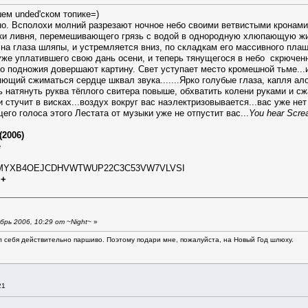
ем unded'ском топике=)
о. Всполохи молний разрезают ночное небо своими ветвистыми кронами,
ки ливня, перемешивающего грязь с водой в однородную хлюпающую жиж
 на глаза шляпы, и устремляется вниз, по складкам его массивного пл
 уже уплатившего свою дань осени, и теперь тянущегося в небо скрючен
го подножия довершают картину. Свет уступает место кромешной тьме...
ющий сжиматься сердце шквал звука.......Ярко голубые глаза, капля ало
ь натянуть руква тёплого свитера повыше, обхватить колени руками и с
 стучит в висках...воздух вокруг вас наэлектризовывается...вас уже не
го голоса этого Лестата от музыки уже не отпустит вас...
You heаr Scre
(2006)
e
FP3VMYXB4OEJCDHVWTWUP22C3C53VW7VLVSI
++
рь 2006, 10:29 от ~Night~
»
л себя действительно паршиво. Поэтому подари мне, пожалуйста, на Новый Год шлюху.
21