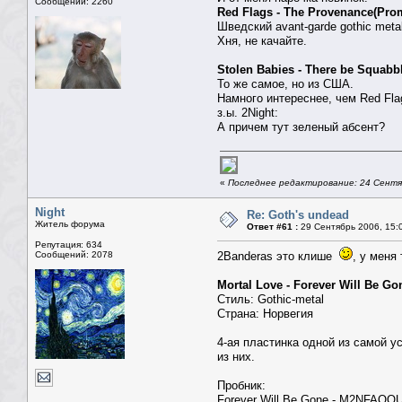
Сообщений: 2260
Red Flags - The Provenance(Pro
Шведский avant-garde gothic meta
Хня, не качайте.
Stolen Babies - There be Squabb
То же самое, но из США.
Намного интереснее, чем Red Flag
з.ы. 2Night:
А причем тут зеленый абсент?
«
Последнее редактирование: 24 Сентяб
Night
Re: Goth's undead
Житель форума
Ответ #61 :
29 Сентябрь 2006, 15:
Репутация: 634
Сообщений: 2078
2Banderas это клише
, у меня
Mortal Love - Forever Will Be Go
Стиль: Gothic-metal
Страна: Норвегия
4-ая пластинка одной из самой ус
из них.
Пробник:
Forever Will Be Gone - M2NF