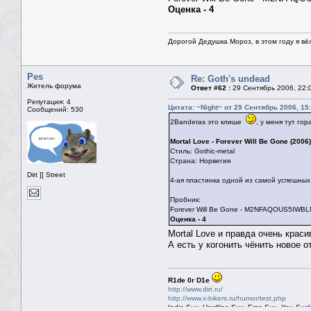
Оценка - 4
Дорогой Дедушка Мороз, в этом году я вё
Pes
Re: Goth's undead
Житель форума
Ответ #62 :
29 Сентябрь 2006, 22:
Репутация: 4
Цитата: ~Night~ от 29 Сентябрь 2006, 15
Сообщений: 530
2Banderas это клише
, у меня тут го
Mortal Love - Forever Will Be Gone (2006)
Стиль: Gothic-metal
Страна: Норвегия
Dirt ][ Street
4-ая пластинка одной из самой успешных г
Пробник:
Forever Will Be Gone - M2NFAQOUS5I
Оценка - 4
Mortal Love и правда очень крас
А есть у когонить чёнить новое 
R1de 0r D1e
http://www.dirt.ru/
http://www.x-bikers.ru/humor/test.php
Indie Sux, Hardline Sux, Emo Sux, You Suck