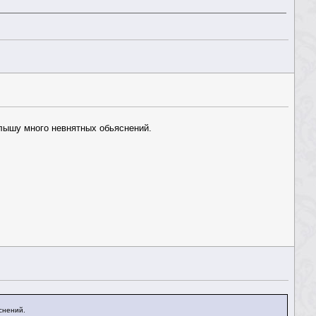
слышу много невнятных обьяснений.
снений.