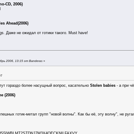
mo-CD, 2006)
l
les Ahead(2006)
s. Даже не ожидал от готики такого. Must have!
рь 2006, 13:15 от Banderas
»
07
 тут гораздо более насущный вопрос, касательно
Stolen babies
- а при ч
ne (2006)
пешных готик-метал групп "новой волны". Как бы её, эту волну", не руга
AQOUS5IWBLMT2STDNJ7M3X4QECKNILFAXVY