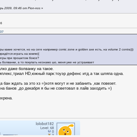
ь 2009, 09:46 от Pion-nos
»
46
:37
ры какие хочется, но на сеге например comic zone и golden axe есть, на volume 2 contra)))
придётся играть на компе((
игры при прошитом боксе?
ь болванки, а то покупать незнамо шо, меня уже не устраивает
лко даже болванку на такое.
плекс,триал HD,южный парк:тоуэр дефенс итд.а так шляпа одна.
а бан ждать за это хз =)хотя могут и не забанить ,как повезет.
а банов ,до декабря я бы не советовал в лайв заходить =)
охрена.