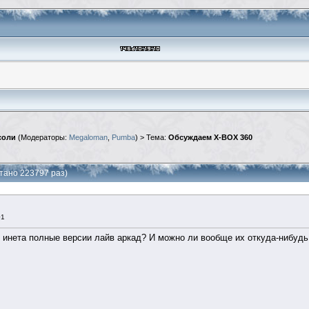
соли
(Модераторы:
Megaloman
,
Pumba
) > Тема:
Обсуждаем X-BOX 360
тано 223797 раз)
01
 инета полные версии лайв аркад? И можно ли вообще их откуда-нибудь