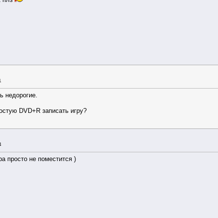
1
ь недорогие.
ростую DVD+R записать игру?
4
ра просто не поместится )