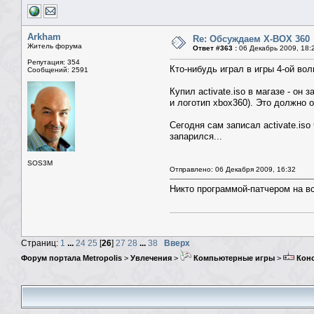
Arkham
Re: Обсуждаем X-BOX 360
Житель форума
Ответ #363 :
06 Декабрь 2009, 18:
Репутация: 354
Кто-нибудь играл в игры 4-ой вол
Сообщений: 2591
Купил activate.iso в магазе - он
и логотип xbox360). Это должно о
Сегодня сам записал activate.iso
запарился...
SOS3M
Отправлено: 06 Декабря 2009, 16:32
Никто программой-патчером на вс
Страниц:
1
...
24
25
[
26
]
27
28
...
38
Вверх
Форум портала Metropolis
>
Увлечения
>
Компьютерные игры
>
Кон