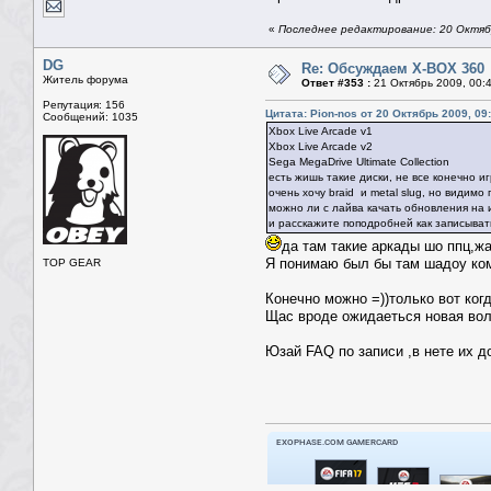
«
Последнее редактирование: 20 Октябр
DG
Re: Обсуждаем X-BOX 360
Житель форума
Ответ #353 :
21 Октябрь 2009, 00:
Репутация: 156
Цитата: Pion-nos от 20 Октябрь 2009, 09
Сообщений: 1035
Xbox Live Arcade v1
Xbox Live Arcade v2
Sega MegaDrive Ultimate Collection
есть жишь такие диски, не все конечно иг
очень хочу braid и metal slug, но видимо 
можно ли с лайва качать обновления на 
и расскажите поподробней как записыват
да там такие аркады шо ппц,жа
Я понимаю был бы там шадоу ком
TOP GEAR
Конечно можно =))только вот когд
Щас вроде ожидаеться новая волн
Юзай FAQ по записи ,в нете их д