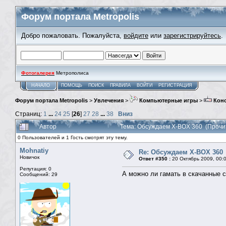
Форум портала Metropolis
Добро пожаловать. Пожалуйста,
войдите
или
зарегистрируйтесь
.
Фотогалерея
Метрополиса
НАЧАЛО
ПОМОЩЬ
ПОИСК
ПРАВИЛА
ВОЙТИ
РЕГИСТРАЦИЯ
Форум портала Metropolis
>
Увлечения
>
Компьютерные игры
>
Кон
Страниц:
1
...
24
25
[
26
]
27
28
...
38
Вниз
Автор
Тема: Обсуждаем X-BOX 360 (Прочи
0 Пользователей и 1 Гость смотрят эту тему.
Mohnatiy
Re: Обсуждаем X-BOX 360
Новичок
Ответ #350 :
20 Октябрь 2009, 00:
Репутация: 0
А можно ли гамать в скачанные с
Сообщений: 29