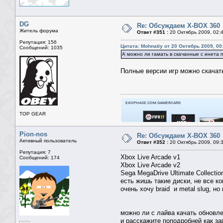
DG
Re: Обсуждаем X-BOX 360
Житель форума
Ответ #351 :
20 Октябрь 2009, 02:
Репутация: 156
Цитата: Mohnatiy от 20 Октябрь 2009, 00
Сообщений: 1035
А можно ли гамать в скачанные с инета 
Полные версии игр можно скачат
TOP GEAR
Pion-nos
Re: Обсуждаем X-BOX 360
Активный пользователь
Ответ #352 :
20 Октябрь 2009, 09:
Репутация: 7
Xbox Live Arcade v1
Сообщений: 174
Xbox Live Arcade v2
Sega MegaDrive Ultimate Collectio
есть жишь такие диски, не все кон
очень хочу braid и metal slug, но
можно ли с лайва качать обновле
и расскажите поподробней как за