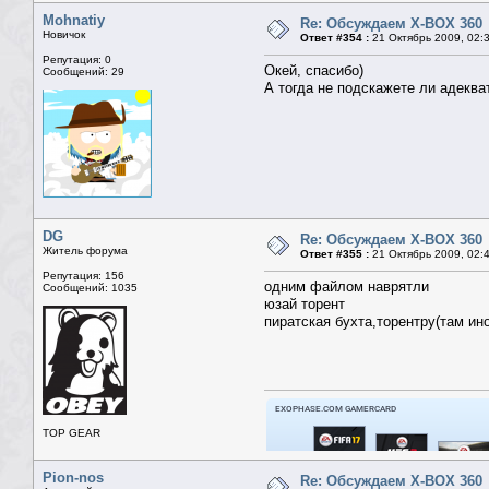
Mohnatiy
Re: Обсуждаем X-BOX 360
Новичок
Ответ #354 :
21 Октябрь 2009, 02:
Репутация: 0
Окей, спасибо)
Сообщений: 29
А тогда не подскажете ли адекв
DG
Re: Обсуждаем X-BOX 360
Житель форума
Ответ #355 :
21 Октябрь 2009, 02:
Репутация: 156
одним файлом наврятли
Сообщений: 1035
юзай торент
пиратская бухта,торентру(там ино
TOP GEAR
Pion-nos
Re: Обсуждаем X-BOX 360