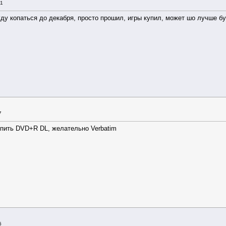
11
уду копаться до декабря, просто прошил, игры купил, может шо лучше бу
7
упить DVD+R DL, желательно Verbatim
6