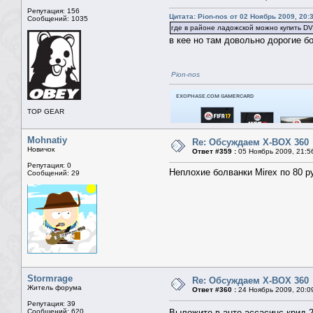
Репутация: 156
Цитата: Pion-nos от 02 Ноябрь 2009, 20:
Сообщений: 1035
где в районе ладожской можно купить DV
в кее но там довольно дорогие б
Pion-nos
TOP GEAR
Mohnatiy
Re: Обсуждаем X-BOX 360
Новичок
Ответ #359 :
05 Ноябрь 2009, 21:5
Репутация: 0
Неплохие болванки Mirex по 80 р
Сообщений: 29
Stormrage
Re: Обсуждаем X-BOX 360
Житель форума
Ответ #360 :
24 Ноябрь 2009, 20:0
Репутация: 39
Сообщений: 620
Выложите в анте ассасинс крид 