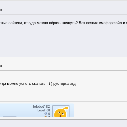
38
атные сайтики, откуда можно образы качнуть? Без всяких смсфорфайл 
48
гда можно успеть скачать =) ) русторка итд