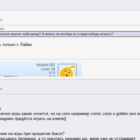
47
:01
полные версии лайв аркад? И можно ли вообще их откуда-нибудь качнуть?
ь только с Лайва
37
n
ечно игры какие хочется, но на сеге например comic zone и golden axe ест
 видимо придётся играть на компе((
ния на игры при прошитом боксе?
писывать болванки, а то покупать незнамо шо, меня уже не устраивает