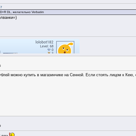
37
D+R DL, желательно Verbatim
олванки=)
6
ублей можно купить в магазинчике на Сенной. Если стоять лицом к Кею, 
9
2 плз