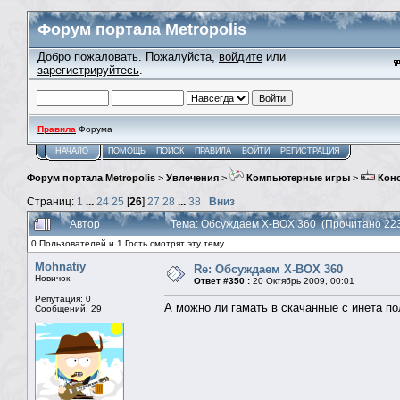
Форум портала Metropolis
Добро пожаловать. Пожалуйста,
войдите
или
зарегистрируйтесь
.
Правила
Форума
НАЧАЛО
ПОМОЩЬ
ПОИСК
ПРАВИЛА
ВОЙТИ
РЕГИСТРАЦИЯ
Форум портала Metropolis
>
Увлечения
>
Компьютерные игры
>
Кон
Страниц:
1
...
24
25
[
26
]
27
28
...
38
Вниз
Автор
Тема: Обсуждаем X-BOX 360 (Прочитано 223
0 Пользователей и 1 Гость смотрят эту тему.
Mohnatiy
Re: Обсуждаем X-BOX 360
Новичок
Ответ #350 :
20 Октябрь 2009, 00:01
Репутация: 0
А можно ли гамать в скачанные с инета п
Сообщений: 29