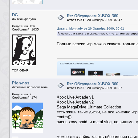
DG
Re: Обсуждаем X-BOX 360
Житель форума
Ответ #351 :
20 Октябрь 2009, 02:47
Репутация: 156
Цитата: Mohnatiy от 20 Октябрь 2009, 00:01
Сообщений: 1035
А можно ли гамать в скачанные с инета полные верс
Полные версии игр можно скачать только 
TOP GEAR
Pion-nos
Re: Обсуждаем X-BOX 360
Активный пользователь
Ответ #352 :
20 Октябрь 2009, 09:37
Репутация: 7
Xbox Live Arcade v1
Сообщений: 174
Xbox Live Arcade v2
Sega MegaDrive Ultimate Collection
есть жишь такие диски, не все конечно игр
contra)))
очень хочу braid и metal slug, но видимо п
можно ли с лайва качать обновления на и