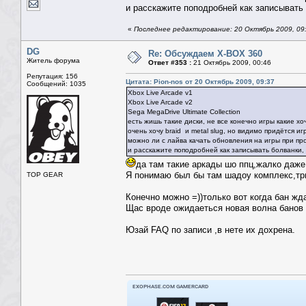
и расскажите поподробней как записывать 
«
Последнее редактирование: 20 Октябрь 2009, 09:
DG
Re: Обсуждаем X-BOX 360
Житель форума
Ответ #353 :
21 Октябрь 2009, 00:46
Репутация: 156
Цитата: Pion-nos от 20 Октябрь 2009, 09:37
Сообщений: 1035
Xbox Live Arcade v1
Xbox Live Arcade v2
Sega MegaDrive Ultimate Collection
есть жишь такие диски, не все конечно игры какие хоч
очень хочу braid и metal slug, но видимо придётся иг
можно ли с лайва качать обновления на игры при п
и расскажите поподробней как записывать болванки, 
да там такие аркады шо ппц,жалко даже
Я понимаю был бы там шадоу комплекс,тр
TOP GEAR
Конечно можно =))только вот когда бан ждат
Щас вроде ожидаеться новая волна банов ,
Юзай FAQ по записи ,в нете их дохрена.