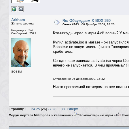
Arkham
Re: Обсуждаем X-BOX 360
Житель форума
Ответ #363 :
06 Декабрь 2009, 18:20
Репутация: 354
Кто-нибудь играл в игры 4-ой волны? У мен
Сообщений: 2591
Купил activate.iso в магазе - он запустил
Saboteur не запустились. (пишет "воспроиз
сработала...
Сегодня сам записал activate.iso через Cl
ничего не запускается. В чем проблема? Я
SOS3M
Отправлено: 06 Декабря 2009, 16:32
Никто программой-патчером на все волны н
Страниц:
1
...
24
25
[
26
]
27
28
...
38
Вверх
Форум портала Metropolis
>
Увлечения
>
Компьютерные игры
>
Кон