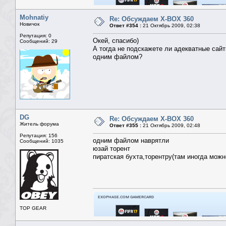
Mohnatiy
Re: Обсуждаем X-BOX 360
Новичок
Ответ #354 :
21 Октябрь 2009, 02:38
Репутация: 0
Окей, спасибо)
Сообщений: 29
А тогда не подскажете ли адекватные сай
одним файлом?
DG
Re: Обсуждаем X-BOX 360
Житель форума
Ответ #355 :
21 Октябрь 2009, 02:48
Репутация: 156
одним файлом наврятли
Сообщений: 1035
юзай торент
пиратская бухта,торентру(там иногда можно
TOP GEAR