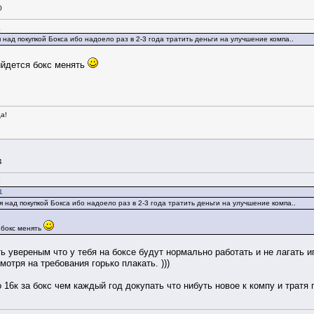
0
1
 над покупкой Бокса ибо надоело раз в 2-3 года тратить деньги на улучшение компа..
рийдется бокс менять
а!
4
0
1
я над покупкой Бокса ибо надоело раз в 2-3 года тратить деньги на улучшение компа..
 бокс менять
ть увереным что у тебя на боксе будут нормально работать и не лагать 
отря на требования горько плакать. )))
 16к за бокс чем каждый год докупать что нибуть новое к компу и тратя 