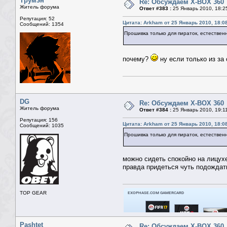
Трумэн
Re: Обсуждаем X-BOX 360
Житель форума
Ответ #383 :
25 Январь 2010, 18:2
Репутация: 52
Цитата: Arkham от 25 Январь 2010, 18:0
Сообщений: 1354
Прошивка только для пираток, естествен
почему?
ну если только из за 
DG
Re: Обсуждаем X-BOX 360
Житель форума
Ответ #384 :
25 Январь 2010, 19:1
Репутация: 156
Цитата: Arkham от 25 Январь 2010, 18:0
Сообщений: 1035
Прошивка только для пираток, естествен
можно сидеть спокойно на лицухе 
правда придеться чуть подождать
TOP GEAR
Pashtet
Re: Обсуждаем X-BOX 360