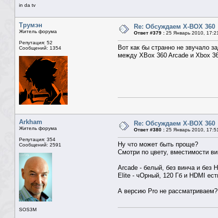
in da tv
Трумэн
Re: Обсуждаем X-BOX 360
Житель форума
Ответ #379 :
25 Январь 2010, 17:2
Репутация: 52
Вот как бы странно не звучало з
Сообщений: 1354
между XBox 360 Arcade и Xbox 3
Arkham
Re: Обсуждаем X-BOX 360
Житель форума
Ответ #380 :
25 Январь 2010, 17:5
Репутация: 354
Ну что может быть проще?
Сообщений: 2591
Смотри по цвету, вместимости в
Arcade - белый, без винча и без 
Elite - чОрный, 120 Гб и HDMI ест
А версию Pro не рассматриваем?
SOS3M