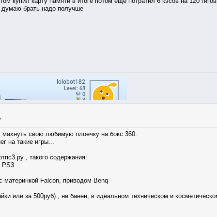
ом купил карту памяти в итоге потом еще потратил 6 кэсов на 120 гиговы
я думаю брать надо получше
7
 махнуть свою любимую плоечку на бокс 360.
г на такие игры...
тпс3.ру , такого содержания:
а PS3
 с материнкой Falcon, приводом Benq
айки или за 500руб) , не банен, в идеальном техническом и косметическ