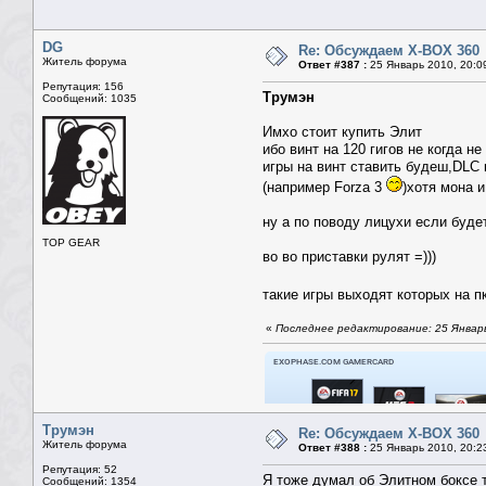
DG
Re: Обсуждаем X-BOX 360
Житель форума
Ответ #387 :
25 Январь 2010, 20:0
Репутация: 156
Трумэн
Сообщений: 1035
Имхо стоит купить Элит
ибо винт на 120 гигов не когда н
игры на винт ставить будеш,DLC 
(например Forza 3
)хотя мона и
ну а по поводу лицухи если буде
TOP GEAR
во во приставки рулят =)))
такие игры выходят которых на п
«
Последнее редактирование: 25 Январь
Трумэн
Re: Обсуждаем X-BOX 360
Житель форума
Ответ #388 :
25 Январь 2010, 20:2
Репутация: 52
Я тоже думал об Элитном боксе т
Сообщений: 1354