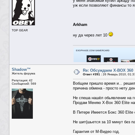
у меня знакомый купил аркаду пот
уж если позволяют финансы то 
Arkham
TOP GEAR
ну да через лет 10
Shadow™
Re: Обсуждаем X-BOX 360
Житель форума
Ответ #391 :
26 Январь 2010, 01:3
Репутация: 42
Вобщем пришло время и... решил
Сообщений: 569
причина обмена - просто нету дене
Не спеша нашёл обьявление на го
Продам Меняю X-Box 360 Elite н
В Питере Имеется Бокс 360 Elite
Не шит(шьется за 10 минут без п
Гарантия от М-Видео год.