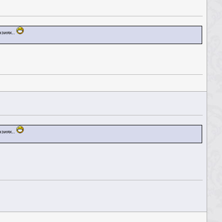
нзиях..
нзиях..