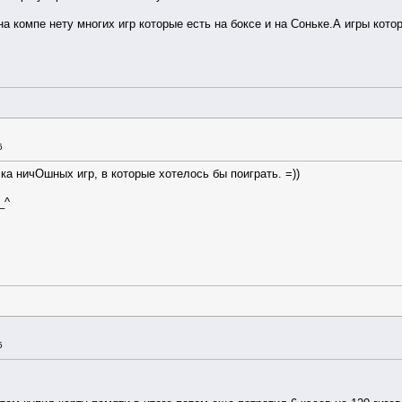
а компе нету многих игр которые есть на боксе и на Соньке.А игры кот
6
ка ничОшных игр, в которые хотелось бы поиграть. =))
_^
5