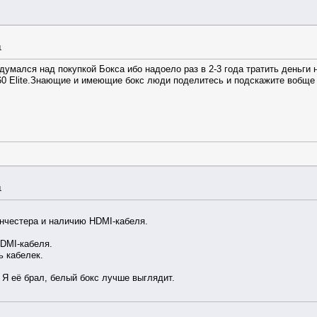
1
адумался над покупкой Бокса ибо надоело раз в 2-3 года тратить деньги 
60 Elite.Знающие и имеющие бокс люди поделитесь и подскажите вобще 
1
инчестера и наличию HDMI-кабеля.
HDMI-кабеля.
ь кабелек.
 Я её брал, белый бокс лучше выглядит.