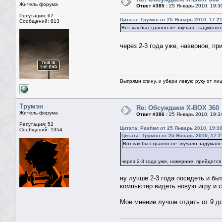
Житель форума
Ответ #385 :
25 Январь 2010, 19:3
Репутация: 67
Цитата: Трумэн от 25 Январь 2010, 17:2
Сообщений: 813
Вот как бы странно не звучало задумался
через 2-3 года уже, наверное, п
Выпрями спину, и убери левую руку от лиц
Трумэн
Re: Обсуждаем X-BOX 360
Житель форума
Ответ #386 :
25 Январь 2010, 19:3
Репутация: 52
Цитата: Pashtet от 25 Январь 2010, 19:3
Сообщений: 1354
Цитата: Трумэн от 25 Январь 2010, 17:2
Вот как бы странно не звучало задумалс
через 2-3 года уже, наверное, прийдется
ну лучше 2-3 года посидеть и бы
компьютер видеть новую игру и см
Мое мнение лучше отдать от 9 до