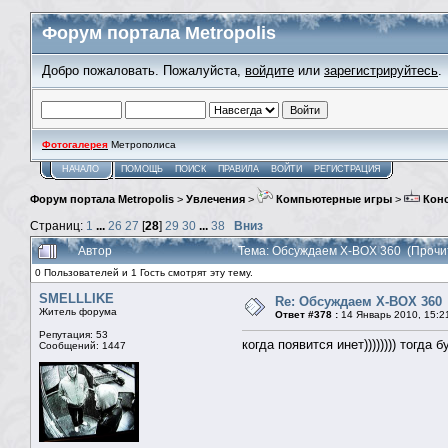
Форум портала Metropolis
Добро пожаловать. Пожалуйста,
войдите
или
зарегистрируйтесь
.
Фотогалерея
Метрополиса
НАЧАЛО
ПОМОЩЬ
ПОИСК
ПРАВИЛА
ВОЙТИ
РЕГИСТРАЦИЯ
Форум портала Metropolis
>
Увлечения
>
Компьютерные игры
>
Кон
Страниц:
1
...
26
27
[
28
]
29
30
...
38
Вниз
Автор
Тема: Обсуждаем X-BOX 360 (Прочи
0 Пользователей и 1 Гость смотрят эту тему.
SMELLLIKE
Re: Обсуждаем X-BOX 360
Житель форума
Ответ #378 :
14 Январь 2010, 15:2
Репутация: 53
когда появится инет)))))))) тогда
Сообщений: 1447