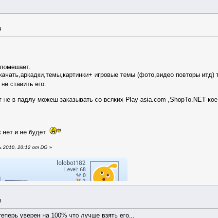
9
е помешает.
качать,аркадки,темы,картинки+ игровые темы (фото,видео повторы итд) т
 не ставить его.
т не в падлу можеш заказывать со всяких Play-asia.com ,ShopTo.NET кое
к нет и не будет
 2010, 20:12 от DG
»
3
еперь уверен на 100% что лучше взять его...