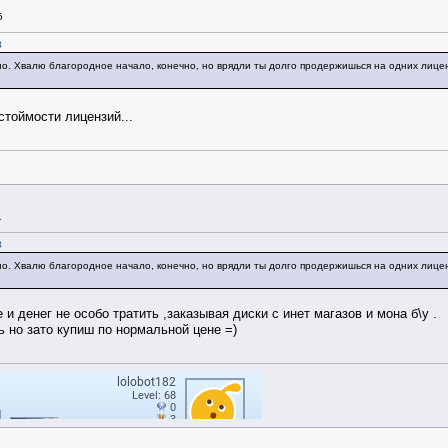
5
8
но. Хвалю благородное начало, конечно, но врядли ты долго продержишься на одних лице
стоймости лицензий...
1
8
но. Хвалю благородное начало, конечно, но врядли ты долго продержишься на одних лице
и денег не особо тратить ,заказывая диски с инет магазов и мона б\у .
 но зато купиш по нормальной цене =)