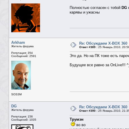
Полностью согласен с тобой
DG
н
карявы и ужасны
Arkham
Re: Обсуждаем X-BOX 360
Житель форума
Ответ #389 :
25 Январь 2010, 20:5
Репутация: 354
Это да. Но на ПК тоже есть пароч
Сообщений: 2591
Будущее все равно за OnLive!!! ^
SOS3M
DG
Re: Обсуждаем X-BOX 360
Житель форума
Ответ #390 :
25 Январь 2010, 21:3
Репутация: 156
Трумэн
Сообщений: 1035
во во