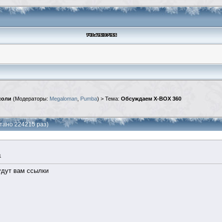
соли
(Модераторы:
Megaloman
,
Pumba
) > Тема:
Обсуждаем X-BOX 360
тано 224215 раз)
1
 будут вам ссылки