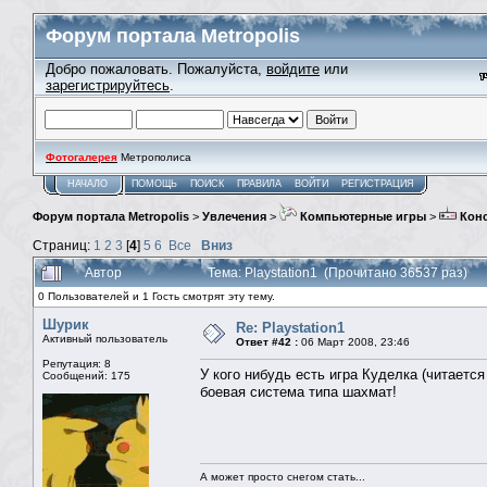
Форум портала Metropolis
Добро пожаловать. Пожалуйста,
войдите
или
зарегистрируйтесь
.
Фотогалерея
Метрополиса
НАЧАЛО
ПОМОЩЬ
ПОИСК
ПРАВИЛА
ВОЙТИ
РЕГИСТРАЦИЯ
Форум портала Metropolis
>
Увлечения
>
Компьютерные игры
>
Кон
Страниц:
1
2
3
[
4
]
5
6
Все
Вниз
Автор
Тема: Playstation1 (Прочитано 36537 раз)
0 Пользователей и 1 Гость смотрят эту тему.
Шурик
Re: Playstation1
Активный пользователь
Ответ #42 :
06 Март 2008, 23:46
Репутация: 8
У кого нибудь есть игра Куделка (читаетс
Сообщений: 175
боевая система типа шахмат!
А может просто снегом стать...