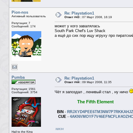
Pion-nos
Re: Playstation1
Активный пользователь
Ответ #43 :
07 Март 2008, 16:19
Репутация: 7
может у кого завалялась
Сообщений: 174
South Park Chef's Luv Shack
а ещё до сих пор ищу игруху про пиратский
Pumba
Re: Playstation1
Ответ #44 :
09 Март 2008, 11:35
Репутация: 1561
Чёт я запоздал , ленивый стал , ну ничо
Сообщений: 3754
The Fifth Element
BIN
-
RRJXYD4PEE6TM3NW7P7RKKAHJZ
CUE
-
4AKNVMOYF7V46EFNCFLK4OZHC
NIKIH
Hail to the King