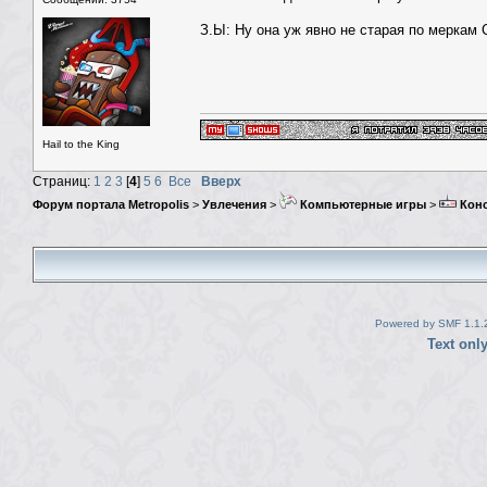
З.Ы: Ну она уж явно не старая по меркам С
Hail to the King
Страниц:
1
2
3
[
4
]
5
6
Все
Вверх
Форум портала Metropolis
>
Увлечения
>
Компьютерные игры
>
Кон
Powered by SMF 1.1.
Text onl