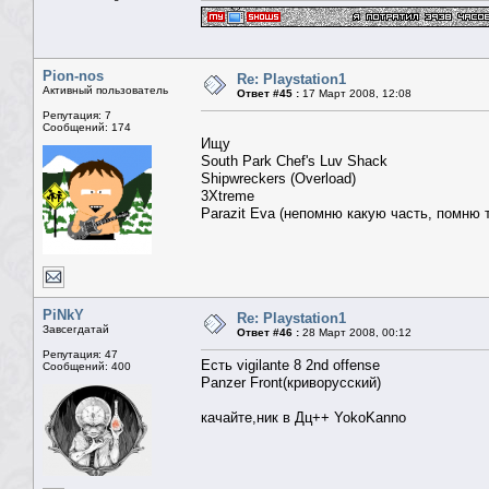
Pion-nos
Re: Playstation1
Активный пользователь
Ответ #45 :
17 Март 2008, 12:08
Репутация: 7
Сообщений: 174
Ищу
South Park Chef's Luv Shack
Shipwreckers (Overload)
3Xtreme
Parazit Eva (непомню какую часть, помню 
PiNkY
Re: Playstation1
Завсегдатай
Ответ #46 :
28 Март 2008, 00:12
Репутация: 47
Есть vigilante 8 2nd offense
Сообщений: 400
Panzer Front(криворусский)
качайте,ник в Дц++ YokoKanno