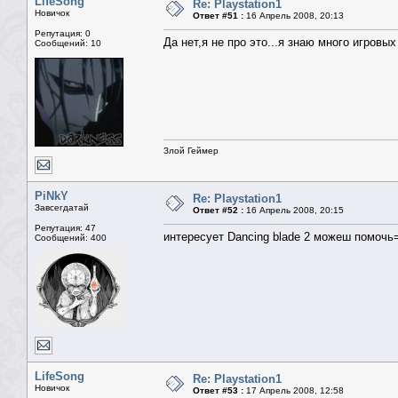
LifeSong
Re: Playstation1
Новичок
Ответ #51 :
16 Апрель 2008, 20:13
Репутация: 0
Да нет,я не про это...я знаю много игровы
Сообщений: 10
Злой Геймер
PiNkY
Re: Playstation1
Завсегдатай
Ответ #52 :
16 Апрель 2008, 20:15
Репутация: 47
интересует Dancing blade 2 можеш помочь
Сообщений: 400
LifeSong
Re: Playstation1
Новичок
Ответ #53 :
17 Апрель 2008, 12:58