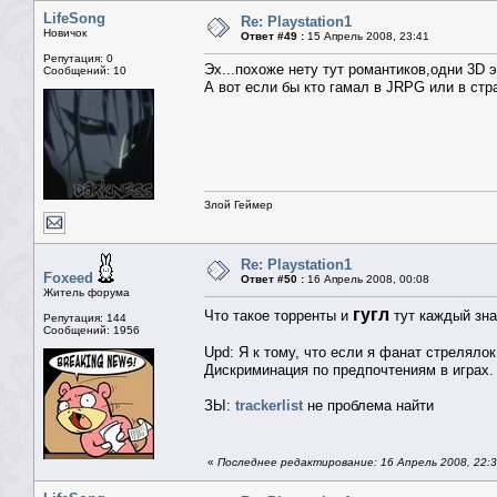
LifeSong
Re: Playstation1
Новичок
Ответ #49 :
15 Апрель 2008, 23:41
Репутация: 0
Эх...похоже нету тут романтиков,одни 3D 
Сообщений: 10
А вот если бы кто гамал в JRPG или в стра
Злой Геймер
Re: Playstation1
Foxeed
Ответ #50 :
16 Апрель 2008, 00:08
Житель форума
гугл
Что такое торренты и
тут каждый зна
Репутация: 144
Сообщений: 1956
Upd: Я к тому, что если я фанат стрелялок
Дискриминация по предпочтениям в играх.
ЗЫ:
trackerlist
не проблема найти
«
Последнее редактирование: 16 Апрель 2008, 22: