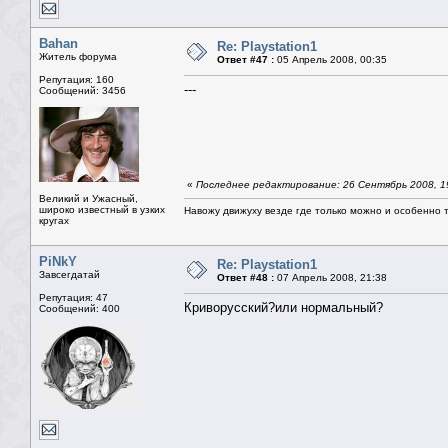
Bahan
Re: Playstation1
Житель форума
Ответ #47 :
05 Апрель 2008, 00:35
Репутация: 160
---
Сообщений: 3456
«
Последнее редактирование: 26 Сентябрь 2008, 1
Великий и Ужасный,
широко известный в узких
Навожу движуху везде где только можно и особенно та
кругах
PiNkY
Re: Playstation1
Завсегдатай
Ответ #48 :
07 Апрель 2008, 21:38
Репутация: 47
Криворусский?или нормальный?
Сообщений: 400