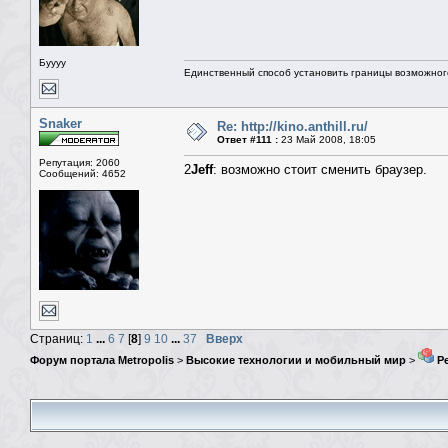
Буууу
Единственный способ установить границы возможного
Snaker
Re: http://kino.anthill.ru/
Ответ #111 :
23 Май 2008, 18:05
Репутация: 2060
2
Jeff
: возможно стоит сменить браузер.
Сообщений: 4652
Страниц:
1
...
6
7
[
8
]
9
10
...
37
Вверх
Форум портала Metropolis
>
Высокие технологии и мобильный мир
>
Ре