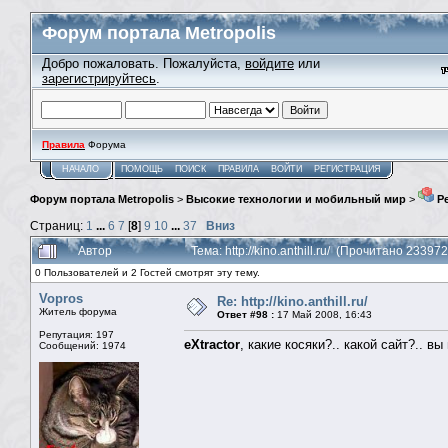
Форум портала Metropolis
Добро пожаловать. Пожалуйста,
войдите
или
зарегистрируйтесь
.
Правила
Форума
НАЧАЛО
ПОМОЩЬ
ПОИСК
ПРАВИЛА
ВОЙТИ
РЕГИСТРАЦИЯ
Форум портала Metropolis
>
Высокие технологии и мобильный мир
>
Ре
Страниц:
1
...
6
7
[
8
]
9
10
...
37
Вниз
Автор
Тема: http://kino.anthill.ru/ (Прочитано 233972
0 Пользователей и 2 Гостей смотрят эту тему.
Vopros
Re: http://kino.anthill.ru/
Житель форума
Ответ #98 :
17 Май 2008, 16:43
Репутация: 197
eXtractor
, какие косяки?.. какой сайт?.. вы
Сообщений: 1974