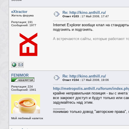
eXtractor
Re: http://kino.anthill.ru/
Житель форума
Ответ #103 :
17 Май 2008, 17:47
Репутация: 191
Internet Explorer вообще клал на стандарты
Сообщений: 1977
подгонять и подгонять.
А встречаются сайты, которые работают т
FENIMOR
Re: http://kino.anthill.ru/
Ответ #104 :
17 Май 2008, 19:06
Репутация: 224
http://metropolis.anthill.ru/forum/index
Сообщений: 1941
крайне неправильная позиция - вы с инета 
все закроют доступ и будут только или са
задумайтесь над этим.
______
понимаю только довод "авторские права",
Мой любимый напиток