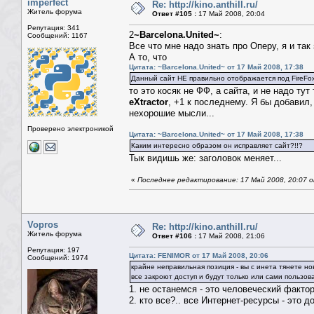
imperfect
Re: http://kino.anthill.ru/
Житель форума
Ответ #105 :
17 Май 2008, 20:04
Репутация: 341
2
~Barcelona.United~
:
Сообщений: 1167
Все что мне надо знать про Оперу, я и та
А то, что
Цитата: ~Barcelona.United~ от 17 Май 2008, 17:38
Данный сайт НЕ правильно отображается под FireFo
то это косяк не ФФ, а сайта, и не надо тут
eXtractor
, +1 к последнему. Я бы добавил,
нехорошие мысли...
Проверено электроникой
Цитата: ~Barcelona.United~ от 17 Май 2008, 17:38
Каким интересно образом он исправляет сайт?!!?
Тык видишь же: заголовок меняет...
«
Последнее редактирование: 17 Май 2008, 20:07 от
Vopros
Re: http://kino.anthill.ru/
Житель форума
Ответ #106 :
17 Май 2008, 21:06
Репутация: 197
Цитата: FENIMOR от 17 Май 2008, 20:06
Сообщений: 1974
крайне неправильная позиция - вы с инета тянете нов
все закроют доступ и будут только или сами пользова
1. не останемся - это человеческий факто
2. кто все?.. все Интернет-ресурсы - это