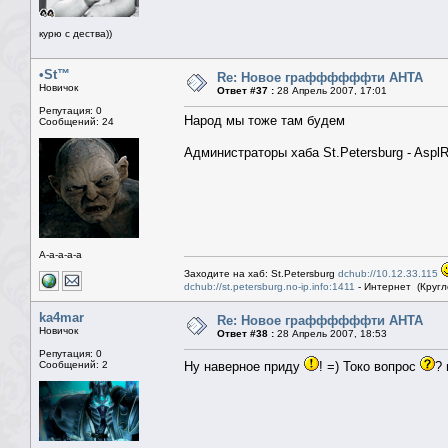
курю с дества))
•St™
Re: Новое граффффффти АНТА
Новичок
Ответ #37 :
28 Апрель 2007, 17:01
Репутация: 0
Народ мы тоже там будем
Сообщений: 24
Администраторы хаба St.Petersburg - AsplR
A-a-a-a-a
Заходите на хаб: St.Petersburg
dchub://10.12.33.115
dchub://st.petersburg.no-ip.info:1411
- Интернет (Кругл
ka4mar
Re: Новое граффффффти АНТА
Новичок
Ответ #38 :
28 Апрель 2007, 18:53
Репутация: 0
Сообщений: 2
Ну наверное приду
! =) Токо вопрос
?