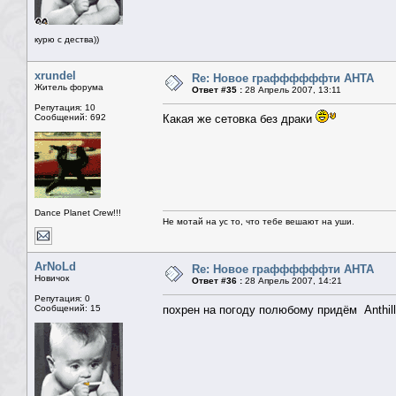
курю с дества))
xrundel
Re: Новое граффффффти АНТА
Житель форума
Ответ #35 :
28 Апрель 2007, 13:11
Репутация: 10
Сообщений: 692
Какая же сетовка без драки
Dance Planet Crew!!!
Не мотай на ус то, что тебе вешают на уши.
ArNoLd
Re: Новое граффффффти АНТА
Новичок
Ответ #36 :
28 Апрель 2007, 14:21
Репутация: 0
Сообщений: 15
похрен на погоду полюбому придём Anthil