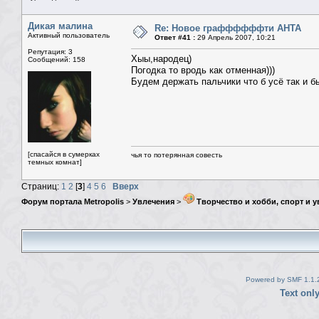
Дикая малина
Re: Новое граффффффти АНТА
Активный пользователь
Ответ #41 :
29 Апрель 2007, 10:21
Репутация: 3
Хыы,народец)
Сообщений: 158
Погодка то вродь как отменная)))
Будем держать пальчики что б усё так и б
[спасайся в сумерках
чья то потерянная совесть
темных комнат]
Страниц:
1
2
[
3
]
4
5
6
Вверх
Форум портала Metropolis
>
Увлечения
>
Творчество и хобби, спорт и 
Powered by SMF 1.1.
Text onl