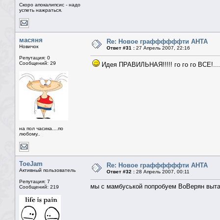
Скоро апокалипсис - надо
успеть нажраться.
масяня
Re: Новое граффффффти АНТА
Новичок
Ответ #31 :
27 Апрель 2007, 22:16
Репутация: 0
Сообщений: 29
Идея ПРАВИЛЬНАЯ!!!!! го го го ВСЕ!...
на пол часика....по
любому..
ToeJam
Re: Новое граффффффти АНТА
Активный пользователь
Ответ #32 :
28 Апрель 2007, 00:11
Репутация: 7
мы с мамбуськой попробуем ВоВерян выт
Сообщений: 219