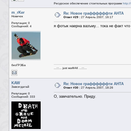
Ресурсное обеспечение стоительных программ
http:/
m_rKer
Re: Новое граффффффти АНТА
Новичок
Ответ #29 :
27 Апрель 2007, 16:17
Репутация: 0
я фотык наерна вазъму... тока не факт что
Сообщений: 4
бизГРЭБа
...:::... just маФАК ...:::...
KAW
Re: Новое граффффффти АНТА
Завсегдатай
Ответ #30 :
27 Апрель 2007, 18:26
Репутация: 0
О, замчательно. Приду.
Сообщений: 333