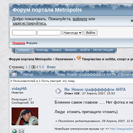
Форум портала Metropolis
Добро пожаловать. Пожалуйста,
войдите
или
зарегистрируйтесь
.
Правила
Форума
НАЧАЛО
ПОМОЩЬ
ПОИСК
ПРАВИЛА
ВОЙТИ
РЕГИСТРАЦИЯ
Форум портала Metropolis
>
Увлечения
>
Творчество и хобби, спорт и 
Страниц:
1
2
[
3
]
4
5
6
Вниз
Автор
Тема: Новое граффффффти АНТА (Прочитан
0 Пользователей и 1 Гость смотрят эту тему.
vidayHA
Re: Новое граффффффти АНТА
Новичок
Ответ #28 :
27 Апрель 2007, 15:53
Репутация: 17
Блинннн самое главное ..... Нет фотка и н
Сообщений: 33
Люди ктонить притащите чтонить)
«
Последнее редактирование: 28 Апрель 2007, 11:5
Новейшая электронная музыка тут =>
http://megaradiv