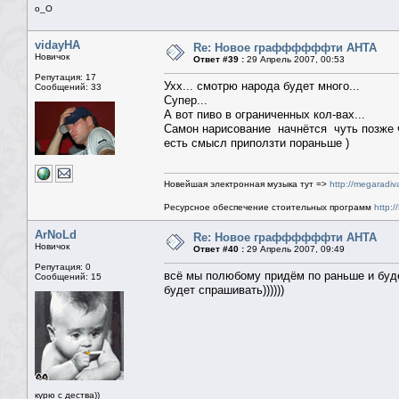
о_О
vidayHA
Re: Новое граффффффти АНТА
Новичок
Ответ #39 :
29 Апрель 2007, 00:53
Репутация: 17
Ухх... смотрю народа будет много...
Сообщений: 33
Супер...
А вот пиво в ограниченных кол-вах...
Самон нарисование начнётся чуть позже ч
есть смысл приползти пораньше )
Новейшая электронная музыка тут =>
http://megaradiv
Ресурсное обеспечение стоительных программ
http:/
ArNoLd
Re: Новое граффффффти АНТА
Новичок
Ответ #40 :
29 Апрель 2007, 09:49
Репутация: 0
всё мы полюбому придём по раньше и будем
Сообщений: 15
будет спрашивать))))))
курю с дества))